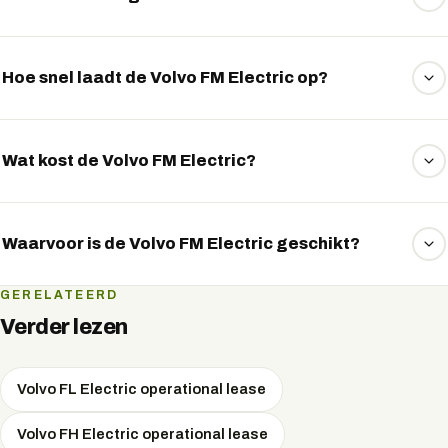
De FM Electric beschikt over een krachtige aandrijflijn van
maximaal 666 pk.
Hoe snel laadt de Volvo FM Electric op?
Met snelladen tot 250 kW staat de truck binnen anderhalf
uur weer voor een groot deel klaar.
Wat kost de Volvo FM Electric?
De Volvo FM Electric is er vanaf ongeveer 255.000 euro,
met lease vanaf circa 3.599 euro per maand.
Waarvoor is de Volvo FM Electric geschikt?
De FM Electric is geschikt voor regionaal transport met
GERELATEERD
zware ladingen.
Verder lezen
Volvo FL Electric operational lease
Volvo FH Electric operational lease