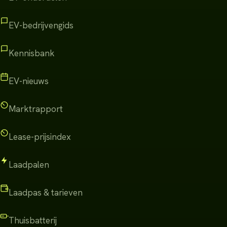
EV-bedrijvengids
Kennisbank
EV-nieuws
Marktrapport
Lease-prijsindex
Laadpalen
Laadpas & tarieven
Thuisbatterij