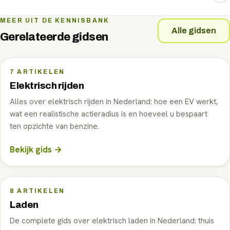
vaak beter bij dagelijks gebruik dan een duurder model.
Bepaal eerst je segment op basis van gebruik en budget,
MEER UIT DE KENNISBANK
Alle gidsen
en kies daarbinnen twee of drie modellen die je vergelijkt
Gerelateerde gidsen
op TCO, laadsnelheid en praktische bruikbaarheid.
7
ARTIKELEN
Elektrisch rijden
Alles over elektrisch rijden in Nederland: hoe een EV werkt,
wat een realistische actieradius is en hoeveel u bespaart
ten opzichte van benzine.
Bekijk gids →
8
ARTIKELEN
Laden
De complete gids over elektrisch laden in Nederland: thuis