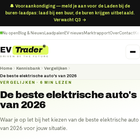
🔔 Vooraankondiging — meld je aan voor de Laden bij de
buren-laadpas: laad bij een buur, de buren krijgen uitbetaald.
Verwacht Q3 →
Nu open
Blog & Nieuws
Laadpalen
EV-nieuws
Marktrapport
Over
Contact
Ke
®
Trader
EV
DRIVEN BY THE FUTURE
Home
Kennisbank
Vergelijken
De beste elektrische auto's van 2026
VERGELIJKEN · 6 MIN LEZEN
De beste elektrische auto's
van 2026
Waar je op let bij het kiezen van de beste elektrische auto
van 2026 voor jouw situatie.