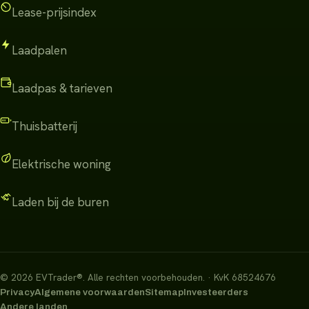
Lease-prijsindex
Laadpalen
Laadpas & tarieven
Thuisbatterij
Elektrische woning
Laden bij de buren
©
2026
EVTrader®
.
Alle rechten voorbehouden.
· KvK 68524676
Privacy
Algemene voorwaarden
Sitemap
Investeerders
Andere landen