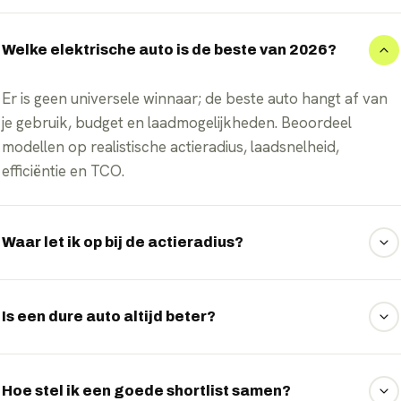
Welke elektrische auto is de beste van 2026?
Er is geen universele winnaar; de beste auto hangt af van
je gebruik, budget en laadmogelijkheden. Beoordeel
modellen op realistische actieradius, laadsnelheid,
efficiëntie en TCO.
Waar let ik op bij de actieradius?
Reken met een realistische marge onder de opgegeven
WLTP-waarde, want die is een laboratoriumwaarde. In de
Is een dure auto altijd beter?
praktijk ligt het bereik lager, zeker bij kou en op de
snelweg.
Nee, een hogere prijs garandeert geen betere keuze. Een
middenklasser met gunstige TCO en goede laadcurve past
Hoe stel ik een goede shortlist samen?