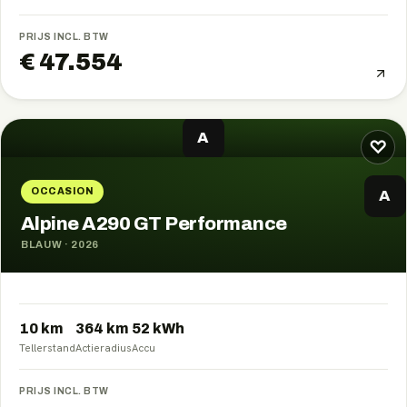
PRIJS INCL. BTW
€ 47.554
A
♡
OCCASION
A
Alpine A290 GT Performance
BLAUW
·
2026
10 km
364
km
52
kWh
Tellerstand
Actieradius
Accu
PRIJS INCL. BTW