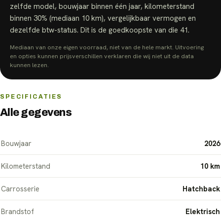
zelfde model, bouwjaar binnen één jaar, kilometerstand
binnen 30% (mediaan
10 km
), vergelijkbaar vermogen en
dezelfde btw-status.
Dit is de goedkoopste van die
41
.
Mediaan van onze eigen voorraad, niet van de hele markt. Uitvoering
en opties kunnen prijsverschillen verklaren die wij niet uit de data
kunnen lezen.
SPECIFICATIES
Alle gegevens
Bouwjaar
2026
Kilometerstand
10 km
Carrosserie
Hatchback
Brandstof
Elektrisch