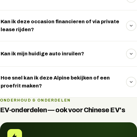
De WLTP-actieradius is 380 km. In de praktijk varieert dit
met rijstijl, snelheid, buitentemperatuur en belading.
Kan ik deze occasion financieren of via private
lease rijden?
Ja. Veel elektrische occasions kunt u financieren of via
private lease rijden. Wij vergelijken vrijblijvend de
Kan ik mijn huidige auto inruilen?
mogelijkheden — vraag het via WhatsApp.
Zeker. Stuur ons via WhatsApp de gegevens van uw
huidige auto en u ontvangt een vrijblijvende inruilindicatie.
Hoe snel kan ik deze Alpine bekijken of een
proefrit maken?
Vaak op korte termijn. Vraag via WhatsApp naar de
ONDERHOUD & ONDERDELEN
beschikbaarheid en plan direct een bezichtiging of
EV-onderdelen — ook voor Chinese EV's
proefrit.