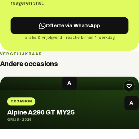
reageren snel.
Offerte via WhatsApp
Gratis & vrijblijvend · reactie binnen 1 werkdag
VERGELIJKBAAR
Andere occasions
A
♡
OCCASION
A
Alpine A290 GT MY25
GRIJS
·
2026