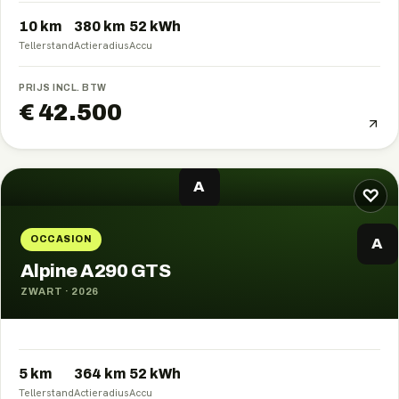
10 km
380
km
52
kWh
Tellerstand
Actieradius
Accu
PRIJS INCL. BTW
€ 42.500
A
♡
OCCASION
A
Alpine A290 GTS
ZWART
·
2026
5 km
364
km
52
kWh
Tellerstand
Actieradius
Accu