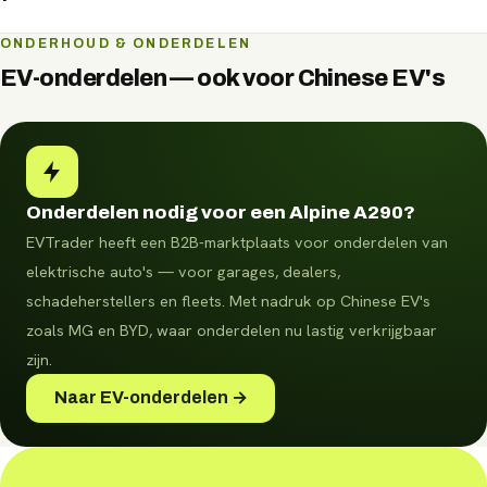
Vaak op korte termijn. Vraag via WhatsApp naar de
ONDERHOUD & ONDERDELEN
beschikbaarheid en plan direct een bezichtiging of
EV-onderdelen — ook voor Chinese EV's
proefrit.
Onderdelen nodig voor een Alpine A290?
EVTrader heeft een B2B-marktplaats voor onderdelen van
elektrische auto's — voor garages, dealers,
schadeherstellers en fleets.
Met nadruk op Chinese EV's
zoals MG en BYD, waar onderdelen nu lastig verkrijgbaar
zijn.
Naar EV-onderdelen →