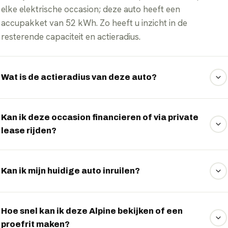
elke elektrische occasion; deze auto heeft een
accupakket van 52 kWh. Zo heeft u inzicht in de
resterende capaciteit en actieradius.
Wat is de actieradius van deze auto?
De WLTP-actieradius is 364 km. In de praktijk varieert dit
met rijstijl, snelheid, buitentemperatuur en belading.
Kan ik deze occasion financieren of via private
lease rijden?
Ja. Veel elektrische occasions kunt u financieren of via
private lease rijden. Wij vergelijken vrijblijvend de
Kan ik mijn huidige auto inruilen?
mogelijkheden — vraag het via WhatsApp.
Zeker. Stuur ons via WhatsApp de gegevens van uw
huidige auto en u ontvangt een vrijblijvende inruilindicatie.
Hoe snel kan ik deze Alpine bekijken of een
proefrit maken?