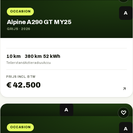
OCCASION
A
Alpine A290 GT MY25
GRIJS
·
2026
10 km
380
km
52
kWh
Tellerstand
Actieradius
Accu
PRIJS INCL. BTW
€ 42.500
A
♡
OCCASION
A