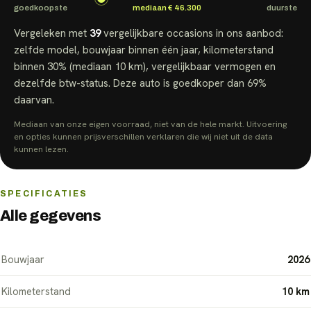
goedkoopste
mediaan
€ 46.300
duurste
Vergeleken met
39
vergelijkbare
occasions
in ons aanbod:
zelfde model, bouwjaar binnen één jaar, kilometerstand
binnen 30% (mediaan
10 km
), vergelijkbaar vermogen en
dezelfde btw-status.
Deze auto is goedkoper dan
69
%
daarvan.
Mediaan van onze eigen voorraad, niet van de hele markt. Uitvoering
en opties kunnen prijsverschillen verklaren die wij niet uit de data
kunnen lezen.
SPECIFICATIES
Alle gegevens
Bouwjaar
2026
Kilometerstand
10 km