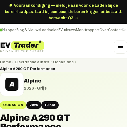
🔔 Vooraankondiging — meld je aan voor de Laden bij de
buren-laadpas: laad bij een buur, de buren krijgen uitbetaald.
Verwacht Q3 →
Nu open
Blog & Nieuws
Laadpalen
EV-nieuws
Marktrapport
Over
Contact
Ke
®
Trader
EV
DRIVEN BY THE FUTURE
Home
Elektrische auto's
Occasions
Alpine A290 GT Performance
Alpine
A
2026
·
Grijs
OCCASION
2026
10 KM
Alpine A290 GT
Performance