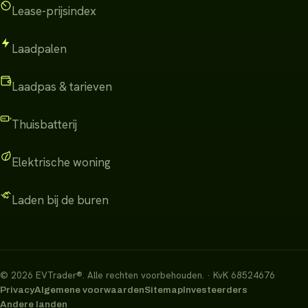
Lease-prijsindex
Laadpalen
Laadpas & tarieven
Thuisbatterij
Elektrische woning
Laden bij de buren
©
2026
EVTrader®
.
Alle rechten voorbehouden.
· KvK 68524676
Privacy
Algemene voorwaarden
Sitemap
Investeerders
Andere landen