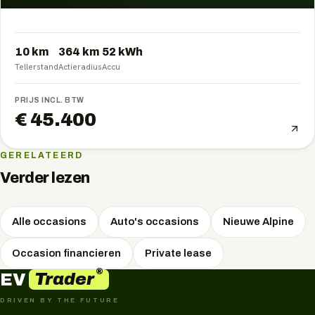
10 km
364
km
52
kWh
Tellerstand
Actieradius
Accu
PRIJS INCL. BTW
€ 45.400
GERELATEERD
Verder lezen
Alle occasions
Auto's occasions
Nieuwe Alpine
Occasion financieren
Private lease
®
Trader
EV
DRIVEN BY THE FUTURE