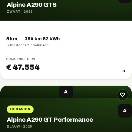
Alpine A290 GTS
ZWART
·
2026
5 km
364
km
52
kWh
Tellerstand
Actieradius
Accu
PRIJS INCL. BTW
€ 47.554
A
♡
OCCASION
A
Alpine A290 GT Performance
BLAUW
·
2026