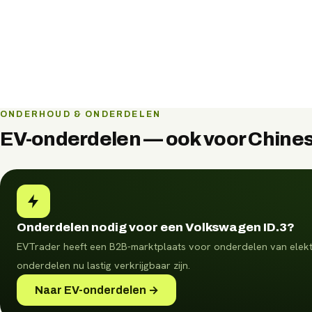
ONDERHOUD & ONDERDELEN
EV-onderdelen — ook voor Chines
Onderdelen nodig voor een Volkswagen ID.3?
EVTrader heeft een B2B-marktplaats voor onderdelen van elektri
onderdelen nu lastig verkrijgbaar zijn.
Naar EV-onderdelen →