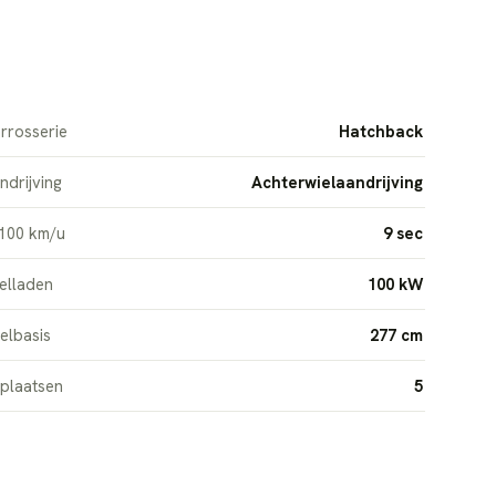
rrosserie
Hatchback
ndrijving
Achterwielaandrijving
100 km/u
9 sec
elladen
100 kW
elbasis
277 cm
tplaatsen
5