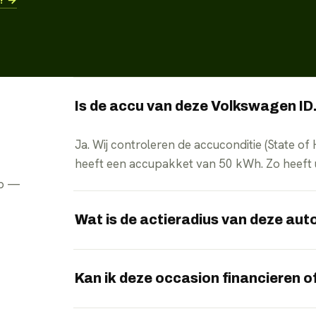
Is de accu van deze Volkswagen ID
Ja. Wij controleren de accuconditie (State of
heeft een accupakket van 50 kWh. Zo heeft u i
pp —
Wat is de actieradius van deze aut
De WLTP-actieradius is 416 km. In de praktijk va
buitentemperatuur en belading.
Kan ik deze occasion financieren of