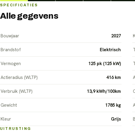
SPECIFICATIES
Alle gegevens
Bouwjaar
2027
K
Brandstof
Elektrisch
T
Vermogen
125 pk (125 kW)
Actieradius (WLTP)
416 km
A
Verbruik (WLTP)
13,9 kWh/100km
C
Gewicht
1785 kg
A
Kleur
Grijs
UITRUSTING