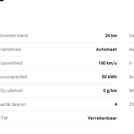
ilometerstand
24 km
Ca
ransmissie
Automaat
Aa
Topsnelheid
160 km/u
0–
ccucapaciteit
50 kWh
Sn
O₂-uitstoot
0 g/km
Wi
antal deuren
4
Zi
BTW
Verrekenbaar