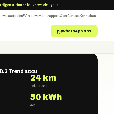
 krijgen uitbetaald. Verwacht Q3 →
ieuws
Laadpalen
EV-nieuws
Marktrapport
Over
Contact
Kennisbank
WhatsApp ons
D.3 Trend accu
24 km
Tellerstand
50
kWh
Accu