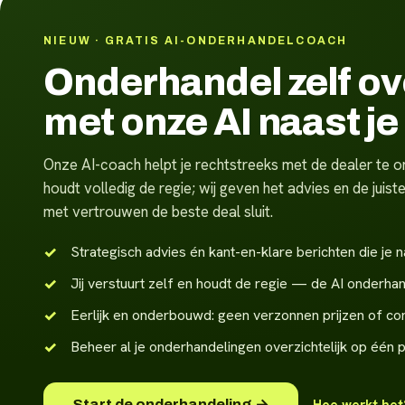
NIEUW · GRATIS AI-ONDERHANDELCOACH
Onderhandel zelf o
met onze AI naast je
Onze AI-coach helpt je rechtstreeks met de dealer te on
houdt volledig de regie; wij geven het advies en de jui
met vertrouwen de beste deal sluit.
Strategisch advies én kant-en-klare berichten die je n
Jij verstuurt zelf en houdt de regie — de AI onderhan
Eerlijk en onderbouwd: geen verzonnen prijzen of co
Beheer al je onderhandelingen overzichtelijk op één 
Start de onderhandeling →
Hoe werkt he