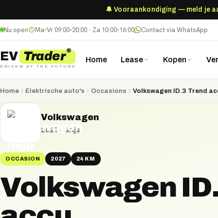
🔔 Vooraankondiging — meld je aan
Nu open
Ma–Vr 09:00–20:00 · Za 10:00–16:00
Contact via WhatsApp
®
Trader
EV
Home
Lease
Kopen
Ve
DRIVEN BY THE FUTURE
Home
Elektrische auto's
Occasions
Volkswagen ID.3 Trend ac
Volkswagen
2027
·
Grijs
OCCASION
2027
24 KM
Volkswagen ID.
accu