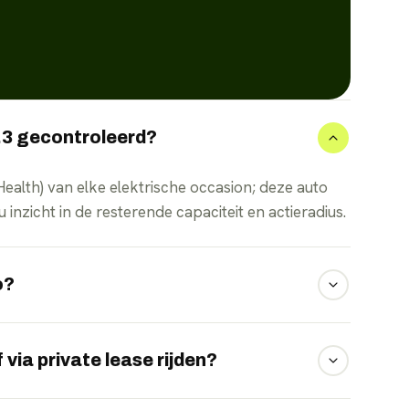
.3 gecontroleerd?
 Health) van elke elektrische occasion; deze auto
nzicht in de resterende capaciteit en actieradius.
o?
rieert dit met rijstijl, snelheid,
 via private lease rijden?