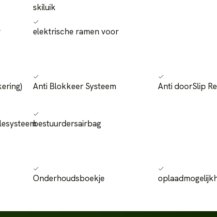
skiluik
r
elektrische ramen voor
kering)
Anti Blokkeer Systeem
Anti doorSlip Re
lesysteem
bestuurdersairbag
Onderhoudsboekje
oplaadmogelijk