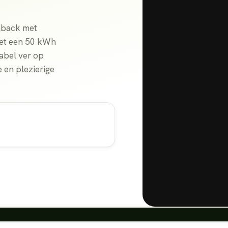
chback met
 Met een 50 kWh
abel ver op
 en plezierige