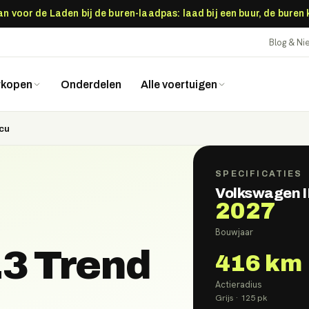
 voor de Laden bij de buren-laadpas: laad bij een buur, de buren
Blog & N
rkopen
Onderdelen
Alle voertuigen
cu
SPECIFICATIES
Volkswagen I
2027
Bouwjaar
3 Trend
416
km
Actieradius
Grijs
· 125 pk