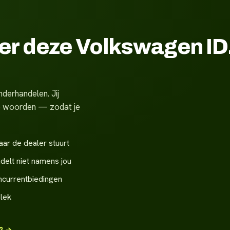
ver deze Volkswagen ID
derhandelen. Jij
ste woorden — zodat je
aar de dealer stuurt
delt niet namens jou
ncurrentbiedingen
plek
t? →