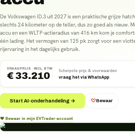
De Volkswagen ID.3 uit 2027 is een praktische grijze hat
slechts 24 kilometer op de teller, dus zo goed als nieuw.
accu en een WLTP-actieradius van 416 km kom je comfort
één lading. Het vermogen van 125 pk zorgt voor een vlotte
rijervaring in het dagelijks gebruik.
VRAAGPRIJS ·
INCL. BTW
Scherpste prijs & voorwaarden
€ 33.210
vraag het via WhatsApp
Start AI-onderhandeling →
♡
Bewaar
♥ Bewaar in mijn EVTrader-account