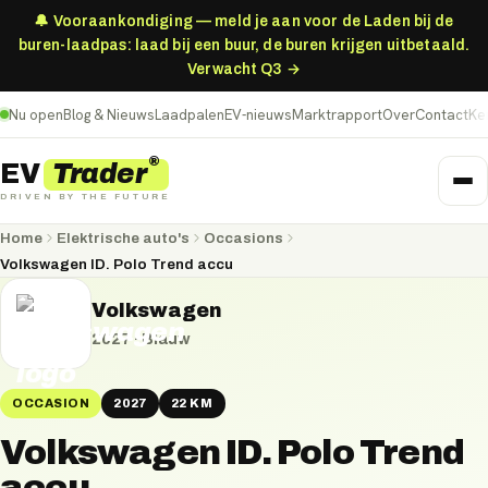
🔔 Vooraankondiging — meld je aan voor de Laden bij de
buren-laadpas: laad bij een buur, de buren krijgen uitbetaald.
Verwacht Q3 →
Nu open
Blog & Nieuws
Laadpalen
EV-nieuws
Marktrapport
Over
Contact
Ke
®
Trader
EV
DRIVEN BY THE FUTURE
Home
Elektrische auto's
Occasions
Volkswagen ID. Polo Trend accu
Volkswagen
2027
·
Blauw
OCCASION
2027
22 KM
Volkswagen ID. Polo Trend
accu