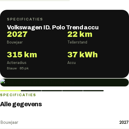
SPECIFICATIES
Volkswagen ID. Polo Trend accu
2027
22 km
Bouwjaar
Tellerstand
315
km
37
kWh
Actieradius
Accu
Blauw
· 85 pk
SPECIFICATIES
Alle gegevens
Bouwjaar
2027