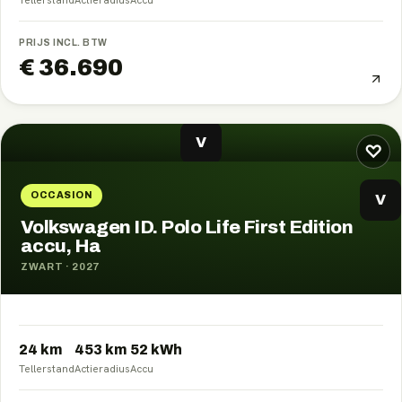
PRIJS INCL. BTW
€ 36.690
V
♡
OCCASION
V
Volkswagen ID. Polo Life First Edition
accu, Ha
ZWART
·
2027
24 km
453
km
52
kWh
Tellerstand
Actieradius
Accu