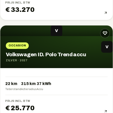
PRIJS INCL. BTW
€ 33.270
V
♡
OCCASION
V
Volkswagen ID. Polo Trend accu
ZILVER
·
2027
22 km
315
km
37
kWh
Tellerstand
Actieradius
Accu
PRIJS INCL. BTW
€ 25.770