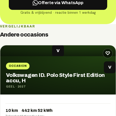
Offerte via WhatsApp
Gratis & vrijblijvend · reactie binnen 1 werkdag
VERGELIJKBAAR
Andere occasions
V
♡
OCCASION
V
Volkswagen ID. Polo Style First Edition
accu, H
GEEL
·
2027
10 km
442
km
52
kWh
Tellerstand
Actieradius
Accu