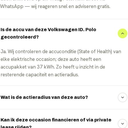
WhatsApp — wij reageren snel en adviseren gratis.
Is de accu van deze Volkswagen ID. Polo
gecontroleerd?
Ja. Wij controleren de accuconditie (State of Health) van
elke elektrische occasion; deze auto heeft een
accupakket van 37 kWh. Zo heeft u inzicht in de
resterende capaciteit en actieradius.
Wat is de actieradius van deze auto?
De WLTP-actieradius is 315 km. In de praktijk varieert dit
met rijstijl, snelheid, buitentemperatuur en belading.
Kan ik deze occasion financieren of via private
lease rijden?