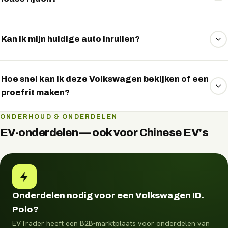
Ja. Veel elektrische occasions kunt u financieren of via
private lease rijden. Wij vergelijken vrijblijvend de
Kan ik mijn huidige auto inruilen?
mogelijkheden — vraag het via WhatsApp.
Zeker. Stuur ons via WhatsApp de gegevens van uw
huidige auto en u ontvangt een vrijblijvende inruilindicatie.
Hoe snel kan ik deze Volkswagen bekijken of een
proefrit maken?
Vaak op korte termijn. Vraag via WhatsApp naar de
ONDERHOUD & ONDERDELEN
beschikbaarheid en plan direct een bezichtiging of
EV-onderdelen — ook voor Chinese EV's
proefrit.
Onderdelen nodig voor een Volkswagen ID.
Polo?
EVTrader heeft een B2B-marktplaats voor onderdelen van