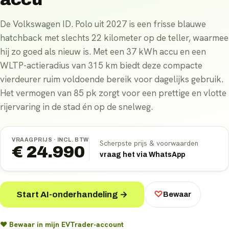
De Volkswagen ID. Polo uit 2027 is een frisse blauwe
hatchback met slechts 22 kilometer op de teller, waarmee
hij zo goed als nieuw is. Met een 37 kWh accu en een
WLTP-actieradius van 315 km biedt deze compacte
vierdeurer ruim voldoende bereik voor dagelijks gebruik.
Het vermogen van 85 pk zorgt voor een prettige en vlotte
rijervaring in de stad én op de snelweg.
VRAAGPRIJS ·
INCL. BTW
Scherpste prijs & voorwaarden
€ 24.990
vraag het via WhatsApp
Start AI-onderhandeling →
♡
Bewaar
♥ Bewaar in mijn EVTrader-account