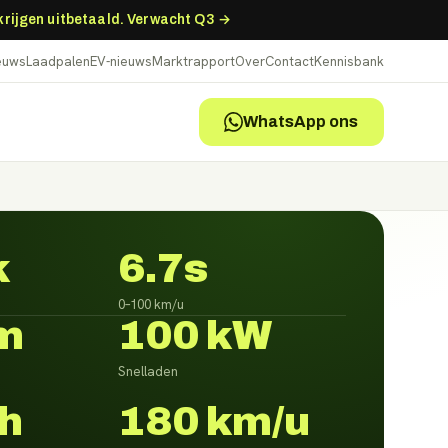
 krijgen uitbetaald. Verwacht Q3 →
ieuws
Laadpalen
EV-nieuws
Marktrapport
Over
Contact
Kennisbank
WhatsApp ons
k
6.7s
0–100 km/u
m
100 kW
Snelladen
h
180 km/u