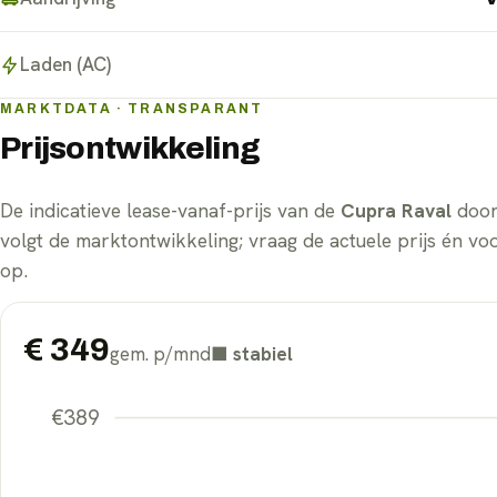
Laden (AC)
MARKTDATA · TRANSPARANT
Prijsontwikkeling
De indicatieve lease-vanaf-prijs van de
Cupra Raval
door 
volgt de marktontwikkeling; vraag de actuele prijs én vo
op.
€
349
gem. p/mnd
■
stabiel
€
389