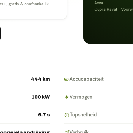
Accu
u, gratis & onafhankelijk.
Cupra Raval · Voorwi
Accucapaciteit
444 km
Vermogen
100 kW
Topsnelheid
6.7 s
Verbruik
oorwielaandrijving