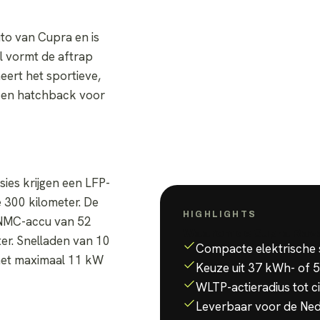
to van Cupra en is
l vormt de aftrap
eert het sportieve,
 een hatchback voor
ies krijgen een LFP-
 300 kilometer. De
HIGHLIGHTS
 NMC-accu van 52
Waarom de
Cupra Rav
er. Snelladen van 10
Compacte elektrische 
 met maximaal 11 kW
Keuze uit 37 kWh- of
WLTP-actieradius tot c
Leverbaar voor de Ne