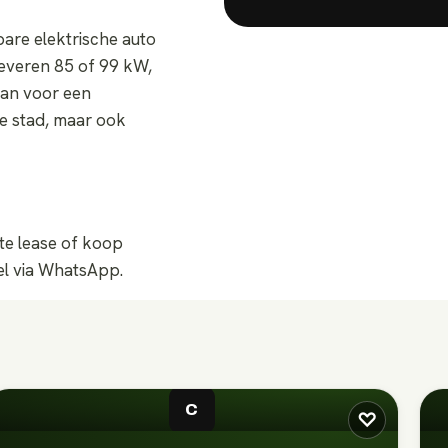
are elektrische auto
 leveren 85 of 99 kW,
aan voor een
de stad, maar ook
ate lease of koop
el via WhatsApp.
C
♡