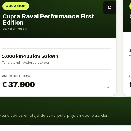
OCCASION
C
Cupra Raval Performance First
Edition
PAARS
·
2026
5.000 km
438
km
56
kWh
T
Tellerstand
Actieradius
Accu
PRIJS INCL. BTW
P
€ 37.900
elijk advies en altijd de scherpste prijs én voorwaarden.