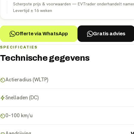
Scherpste prijs & voorwaarden — EVTrader onderhandelt namens 
Levertijd ±
16
weken
Offerte via WhatsApp
Gratis advies
SPECIFICATIES
Technische gegevens
Actieradius (WLTP)
Snelladen (DC)
0–100 km/u
Aandrijving
V