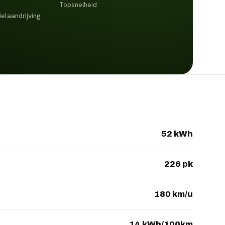
Topsnelheid
elaandrijving
52 kWh
226 pk
180 km/u
14 kWh/100km