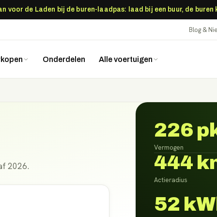
 voor de Laden bij de buren-laadpas: laad bij een buur, de buren
Blog & N
rkopen
Onderdelen
Alle voertuigen
226 p
Vermogen
444 k
af 2026.
Actieradius
52 kW