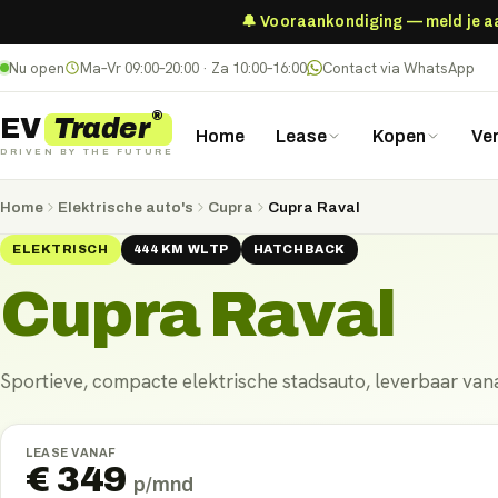
🔔 Vooraankondiging — meld je aan
Nu open
Ma–Vr 09:00–20:00 · Za 10:00–16:00
Contact via WhatsApp
®
Trader
EV
Home
Lease
Kopen
Ve
DRIVEN BY THE FUTURE
Home
Elektrische auto's
Cupra
Cupra Raval
ELEKTRISCH
444
KM
WLTP
HATCHBACK
Cupra Raval
Sportieve, compacte elektrische stadsauto, leverbaar van
LEASE VANAF
€
349
p/mnd