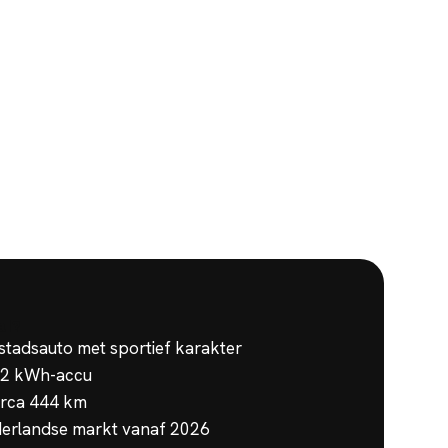
al
?
stadsauto met sportief karakter
 52 kWh-accu
irca 444 km
derlandse markt vanaf 2026