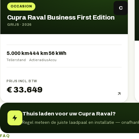
OCCASION
C
Cupra Raval Business First Edition
GRIJS
·
2026
5.000 km
444
km
56
kWh
Tellerstand
Actieradius
Accu
PRIJS INCL. BTW
€ 33.649
Thuis laden voor uw Cupra Raval?
Regel meteen de juiste laadpaal en installatie — onafhank
FAQ