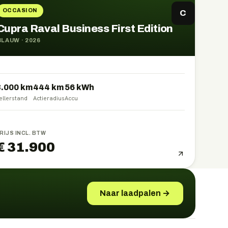
OCCASION
C
Cupra Raval Business First Edition
BLAUW
·
2026
3.000 km
444
km
56
kWh
ellerstand
Actieradius
Accu
RIJS INCL. BTW
€ 31.900
Naar laadpalen →