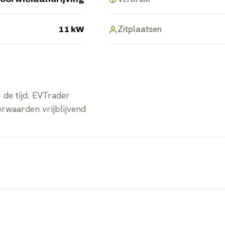
Zitplaatsen
11 kW
de tijd. EVTrader
orwaarden vrijblijvend