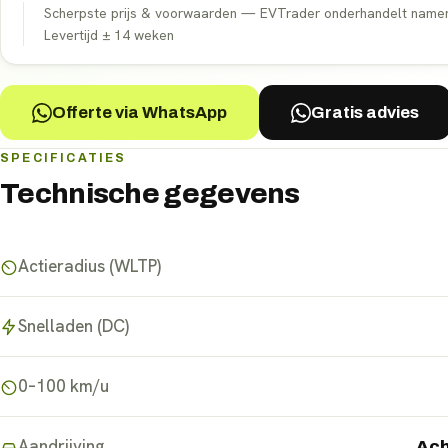
Scherpste prijs & voorwaarden — EVTrader onderhandelt namens 
Levertijd ±
14
weken
Offerte via WhatsApp
Gratis advies
SPECIFICATIES
Technische gegevens
Actieradius (WLTP)
Snelladen (DC)
0–100 km/u
Aandrijving
Ach