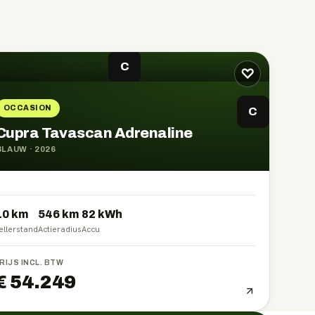
C
♡
OCCASION
C
Cupra Tavascan Adrenaline
BLAUW
·
2026
10 km
546
km
82
kWh
ellerstand
Actieradius
Accu
RIJS INCL. BTW
€ 54.249