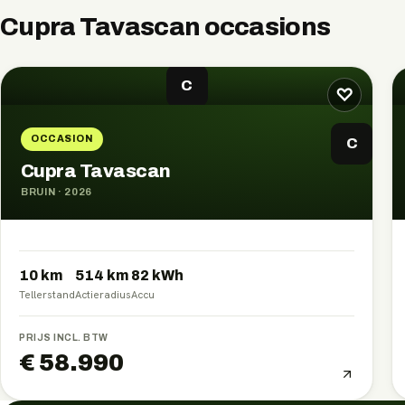
Cupra Tavascan
occasions
C
♡
OCCASION
C
Cupra Tavascan
BRUIN
·
2026
10 km
514
km
82
kWh
Tellerstand
Actieradius
Accu
PRIJS INCL. BTW
€ 58.990