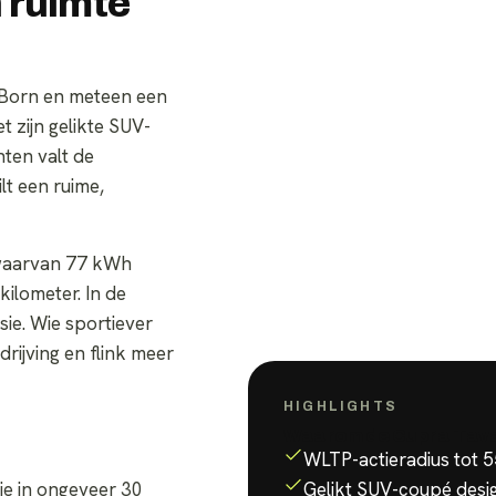
 ruimte
e Born en meteen een
 zijn gelikte SUV-
nten valt de
lt een ruime,
(waarvan 77 kWh
ilometer. In de
sie. Wie sportiever
drijving en flink meer
HIGHLIGHTS
Waarom de
Cupra Tav
WLTP-actieradius tot 
Gelikt SUV-coupé des
je in ongeveer 30