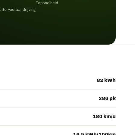
Topsnelheid
hterwielaandrijving
82 kWh
286 pk
180 km/u
16.5 kWh/100km