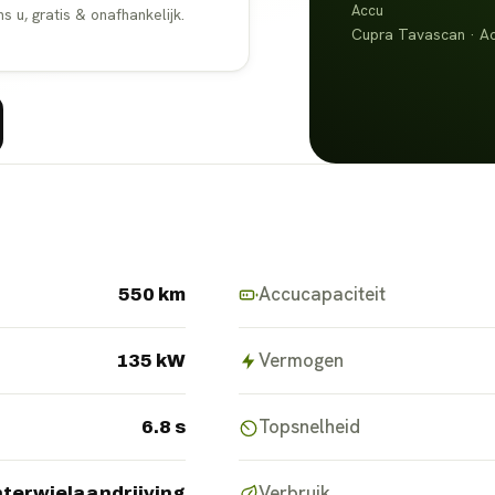
Accu
u, gratis & onafhankelijk.
Cupra Tavascan · Ac
Accucapaciteit
550 km
Vermogen
135 kW
Topsnelheid
6.8 s
Verbruik
terwielaandrijving