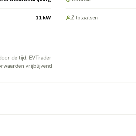
Zitplaatsen
11 kW
oor de tijd. EVTrader
orwaarden vrijblijvend