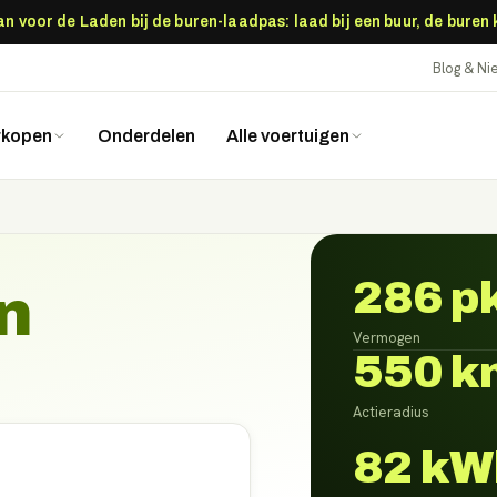
 voor de Laden bij de buren-laadpas: laad bij een buur, de buren
Blog & N
rkopen
Onderdelen
Alle voertuigen
286 p
n
Vermogen
550 k
Actieradius
82 kW