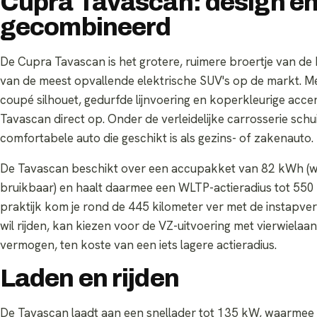
Cupra Tavascan: design en
gecombineerd
De Cupra Tavascan is het grotere, ruimere broertje van d
van de meest opvallende elektrische SUV's op de markt. Met
coupé silhouet, gedurfde lijnvoering en koperkleurige acce
Tavascan direct op. Onder de verleidelijke carrosserie schui
comfortabele auto die geschikt is als gezins- of zakenauto.
De Tavascan beschikt over een accupakket van 82 kWh 
bruikbaar) en haalt daarmee een WLTP-actieradius tot 550 k
praktijk kom je rond de 445 kilometer ver met de instapver
wil rijden, kan kiezen voor de VZ-uitvoering met vierwielaan
vermogen, ten koste van een iets lagere actieradius.
Laden en rijden
De Tavascan laadt aan een snellader tot 135 kW, waarmee 