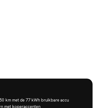
ascan
?
550 km met de 77 kWh bruikbare accu
ign met koperaccenten