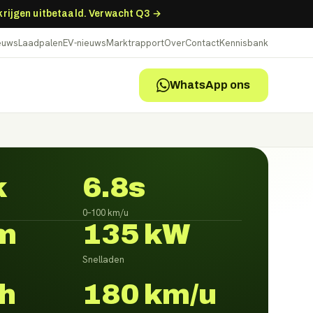
 krijgen uitbetaald. Verwacht Q3 →
ieuws
Laadpalen
EV-nieuws
Marktrapport
Over
Contact
Kennisbank
WhatsApp ons
k
6.8s
0–100 km/u
m
135 kW
Snelladen
h
180 km/u