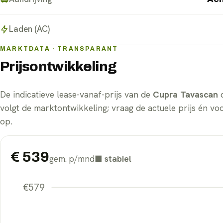
Laden (AC)
MARKTDATA · TRANSPARANT
Prijsontwikkeling
De indicatieve lease-vanaf-prijs van de
Cupra Tavascan
d
volgt de marktontwikkeling; vraag de actuele prijs én vo
op.
€
539
gem. p/mnd
■
stabiel
€
579