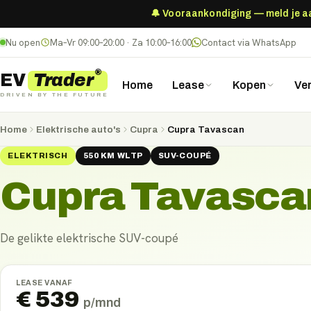
🔔 Vooraankondiging — meld je aan
Nu open
Ma–Vr 09:00–20:00 · Za 10:00–16:00
Contact via WhatsApp
®
Trader
EV
Home
Lease
Kopen
Ve
DRIVEN BY THE FUTURE
Home
Elektrische auto's
Cupra
Cupra Tavascan
ELEKTRISCH
550
KM
WLTP
SUV-COUPÉ
Cupra Tavasca
De gelikte elektrische SUV-coupé
LEASE VANAF
€
539
p/mnd