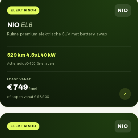
NIO
ELEKTRISCH
NIO
EL6
Ruime premium elektrische SUV met battery swap
529
km
4.5s
140 kW
Actieradius
0–100
Snelladen
LEASE VANAF
€ 749
/mnd
of kopen vanaf
€ 58.500
NIO
ELEKTRISCH