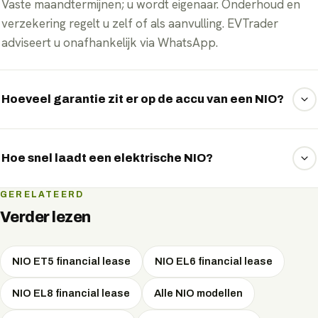
Vaste maandtermijnen; u wordt eigenaar. Onderhoud en
verzekering regelt u zelf of als aanvulling. EVTrader
adviseert u onafhankelijk via WhatsApp.
Hoeveel garantie zit er op de accu van een NIO?
NIO geeft doorgaans 8 jaar of 160.000 km garantie op het
accupakket, met behoud van minimaal 70% capaciteit.
Hoe snel laadt een elektrische NIO?
De snelste NIO-modellen laden aan een snellader met
GERELATEERD
pieken tot 180 kW DC, goed om onderweg in korte tijd
Verder lezen
een groot deel bij te laden. Thuis of op het werk laadt u
met wisselstroom.
NIO ET5 financial lease
NIO EL6 financial lease
NIO EL8 financial lease
Alle NIO modellen