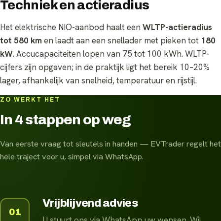
Techniek en actieradius
Het elektrische NIO-aanbod haalt een
WLTP-actieradius
tot 580 km
en laadt aan een snellader met pieken tot
180
kW
. Accucapaciteiten lopen van 75 tot 100 kWh. WLTP-
cijfers zijn opgaven; in de praktijk ligt het bereik 10–20%
lager, afhankelijk van snelheid, temperatuur en rijstijl.
ZO WERKT HET
In 4 stappen op weg
Van eerste vraag tot sleutels in handen — EVTrader regelt het
hele traject voor u, simpel via WhatsApp.
Vrijblijvend advies
01
U stuurt ons via WhatsApp uw wensen. Wij