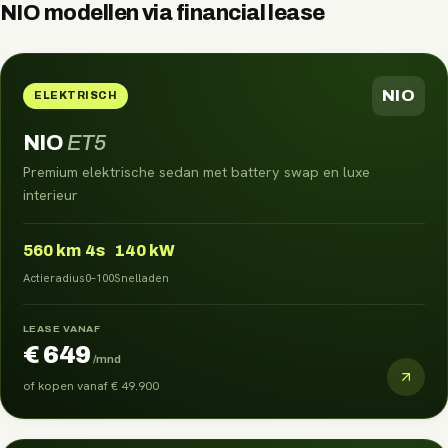
NIO
modellen via
financial lease
NIO
ELEKTRISCH
NIO
ET5
Premium elektrische sedan met battery swap en luxe
interieur
560
km
4s
140 kW
Actieradius
0–100
Snelladen
LEASE VANAF
€ 649
/mnd
of kopen vanaf
€ 49.900