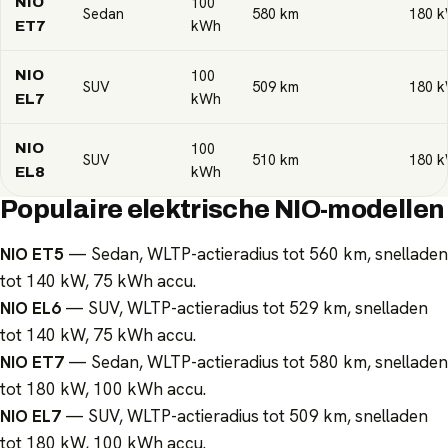
100
NIO
Sedan
580
km
180
k
kWh
ET7
100
NIO
SUV
509
km
180
k
kWh
EL7
100
NIO
SUV
510
km
180
k
kWh
EL8
Populaire elektrische NIO-modellen
NIO ET5
— Sedan, WLTP-actieradius tot 560 km, snelladen
tot 140 kW, 75 kWh accu.
NIO EL6
— SUV, WLTP-actieradius tot 529 km, snelladen
tot 140 kW, 75 kWh accu.
NIO ET7
— Sedan, WLTP-actieradius tot 580 km, snelladen
tot 180 kW, 100 kWh accu.
NIO EL7
— SUV, WLTP-actieradius tot 509 km, snelladen
tot 180 kW, 100 kWh accu.