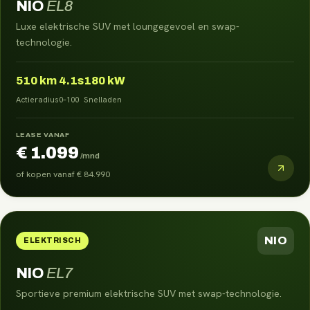
NIO
EL8
Luxe elektrische SUV met loungegevoel en swap-
technologie.
510
km
4.1s
180 kW
Actieradius
0–100
Snelladen
LEASE VANAF
€ 1.099
/mnd
of kopen vanaf
€ 84.990
NIO
ELEKTRISCH
NIO
EL7
Sportieve premium elektrische SUV met swap-technologie.