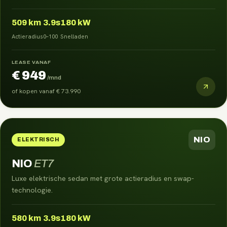
509
km
3.9s
180 kW
Actieradius
0–100
Snelladen
LEASE VANAF
€ 949
/mnd
of kopen vanaf
€ 73.990
NIO
ELEKTRISCH
NIO
ET7
Luxe elektrische sedan met grote actieradius en swap-
technologie.
580
km
3.9s
180 kW