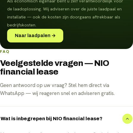
Als economisch eigenaar bent u zelf verantwoordelijk voor
de laadoplossing. Wij adviseren over de juiste laadpaal en
installatie — ook de kosten zijn doorgaans aftrekbaar als
bedrijfskosten.
Naar laadpalen →
FAQ
Veelgestelde vragen — NIO
financial lease
Geen antwoord op uw vraag? Stel hem direct via
WhatsApp — wij reageren snel en adviseren gratis.
Wat is inbegrepen bij NIO financial lease?