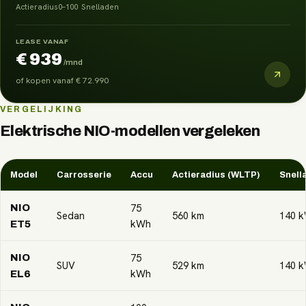
Actieradius
0–100
Snelladen
LEASE VANAF
€ 939
/mnd
of kopen vanaf
€ 72.990
VERGELIJKING
Elektrische
NIO
-modellen vergeleken
Model
Carrosserie
Accu
Actieradius (WLTP)
Snell
75
NIO
Sedan
560
km
140
k
kWh
ET5
75
NIO
SUV
529
km
140
k
kWh
EL6