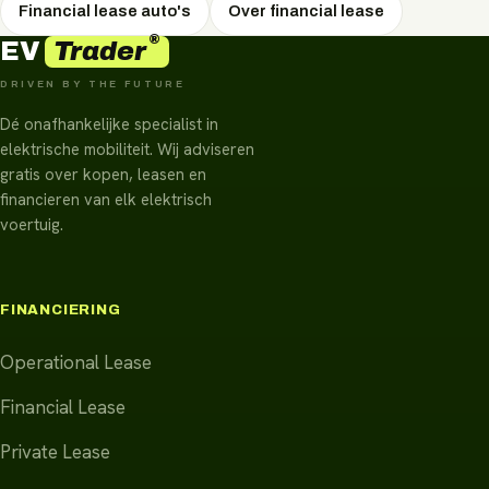
Financial lease auto's
Over financial lease
®
Trader
EV
DRIVEN BY THE FUTURE
Dé onafhankelijke specialist in
elektrische mobiliteit. Wij adviseren
gratis over kopen, leasen en
financieren van elk elektrisch
voertuig.
FINANCIERING
Operational Lease
Financial Lease
Private Lease