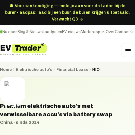
🔔 Vooraankondiging — meld je aan voor de Laden bij de
buren-laadpas: laad bij een buur, de buren krijgen uitbetaald.
Verwacht Q3 →
Nu open
Blog & Nieuws
Laadpalen
EV-nieuws
Marktrapport
Over
Contact
Ke
®
Trader
EV
DRIVEN BY THE FUTURE
Home
Elektrische auto's
Financial Lease
NIO
Premium elektrische auto's met
verwisselbare accu's via battery swap
China
· sinds
2014