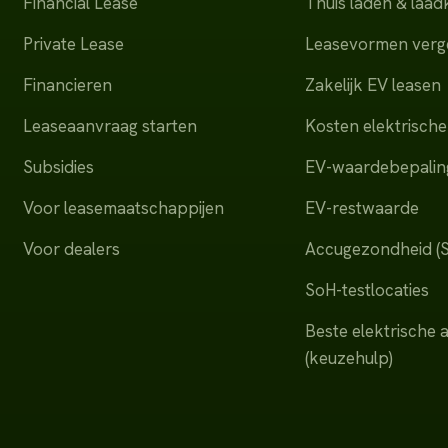
Financial Lease
Thuis laden & laa
Private Lease
Leasevormen verge
Financieren
Zakelijk EV leasen
Leaseaanvraag starten
Kosten elektrische
Subsidies
EV-waardebepalin
Voor leasemaatschappijen
EV-restwaarde
Voor dealers
Accugezondheid (
SoH-testlocaties
Beste elektrische 
(keuzehulp)