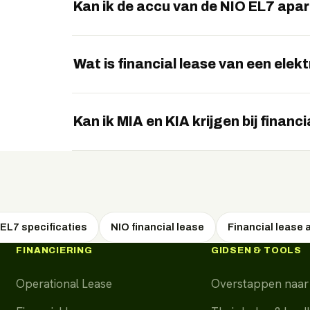
Kan ik de accu van de NIO EL7 apa
Ja, via het BaaS-abonnement kunt u de accu
Battery Swap.
Wat is financial lease van een elek
Bij financial lease financiert u het voertuig
eigenaar. Het voertuig staat op uw balans en is
Kan ik MIA en KIA krijgen bij financi
Ja, omdat u economisch eigenaar wordt, kunt
aanspraak maken op de Milieu-investeringsaf
Kleinschaligheidsinvesteringsaftrek (KIA).
EL7 specificaties
NIO financial lease
Financial lease 
FINANCIERING
GIDSEN & TOOLS
Operational Lease
Overstappen naar 