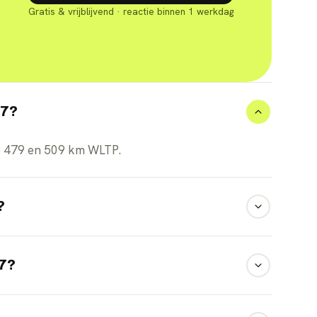
Gratis & vrijblijvend · reactie binnen 1 werkdag
L7?
e 479 en 509 km WLTP.
?
ijna lege accu in ongeveer vijf minuten om voor
L7?
n en sprint in circa 3,9 seconden naar 100 km/u.