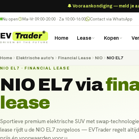
🔔 Vooraankondiging — meld je aan
Nu open
Ma–Vr 09:00–20:00 · Za 10:00–16:00
Contact via WhatsApp
®
Trader
EV
Home
Lease
Kopen
Ve
DRIVEN BY THE FUTURE
Home
Elektrische auto's
Financial Lease
NIO
NIO EL7
NIO EL7 · FINANCIAL LEASE
NIO EL7
via
fin
lease
Sportieve premium elektrische SUV met swap-technologie..
lease rijdt u de NIO EL7 zorgeloos — EVTrader regelt altij
prijs én voorwaarden voor u.