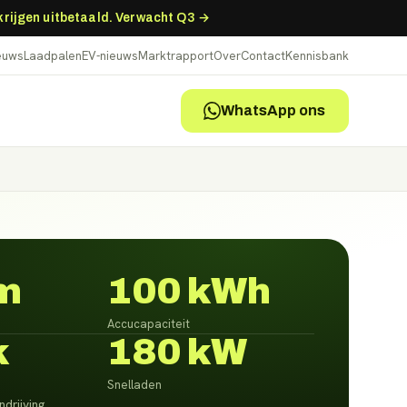
 krijgen uitbetaald. Verwacht Q3 →
ieuws
Laadpalen
EV-nieuws
Marktrapport
Over
Contact
Kennisbank
WhatsApp ons
m
100 kWh
Accucapaciteit
k
180 kW
Snelladen
drijving