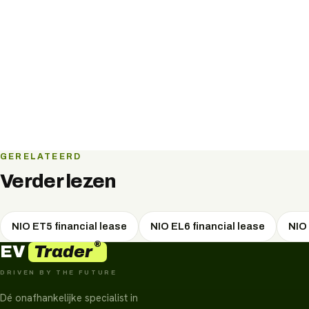
GERELATEERD
Verder lezen
NIO ET5 financial lease
NIO EL6 financial lease
NIO 
®
Trader
EV
DRIVEN BY THE FUTURE
Dé onafhankelijke specialist in