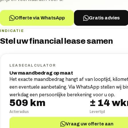
Offerte via WhatsApp
Gratis advies
INDICATIE
Stel uw
financial lease
samen
LEASECALCULATOR
Uw maandbedrag op maat
Het exacte maandbedrag hangt af van looptijd, kilomet
een eventuele aanbetaling. Via WhatsApp stellen wij b
werkdag een persoonlijke berekening voor u op.
509
km
±
14
wk
Actieradius
Levertijd
Vraag uw offerte aan