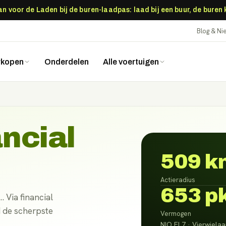
 voor de Laden bij de buren-laadpas: laad bij een buur, de buren
Blog & N
rkopen
Onderdelen
Alle voertuigen
ancial
509 k
Actieradius
653 p
 Via financial
d de scherpste
Vermogen
NIO EL7 · Vierwielaan