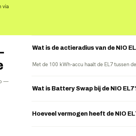
 via
Wat is de actieradius van de NIO E
—
e
Met de 100 kWh-accu haalt de EL7 tussen d
pp —
Wat is Battery Swap bij de NIO EL7
Bij een NIO Power Swap Station wisselt u de b
een volle accu.
Hoeveel vermogen heeft de NIO E
De EL7 levert 653 pk via twee elektromotore