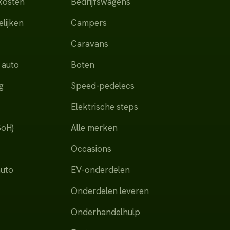
dkosten
Bedrijfswagens
lijken
Campers
Caravans
 auto
Boten
g
Speed-pedelecs
Elektrische steps
SoH)
Alle merken
Occasions
auto
EV-onderdelen
Onderdelen leveren
Onderhandelhulp