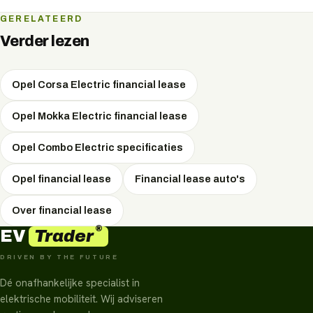
voertuig staat op uw balans en is na de laatste termijn
volledig van u.
Ja, omdat u economisch eigenaar wordt, kunt u voor
GERELATEERD
kwalificerende elektrische voertuigen aanspraak maken
Verder lezen
op de Milieu-investeringsaftrek (MIA) en de
Kleinschaligheidsinvesteringsaftrek (KIA).
Opel Corsa Electric financial lease
Opel Mokka Electric financial lease
Opel Combo Electric specificaties
Opel financial lease
Financial lease auto's
Over financial lease
®
Trader
EV
DRIVEN BY THE FUTURE
Dé onafhankelijke specialist in
elektrische mobiliteit. Wij adviseren