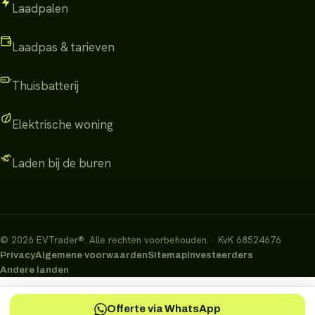
Laadpalen
Laadpas & tarieven
Thuisbatterij
Elektrische woning
Laden bij de buren
©
2026
EVTrader®
.
Alle rechten voorbehouden.
· KvK 68524676
Privacy
Algemene voorwaarden
Sitemap
Investeerders
Andere landen
Offerte via WhatsApp