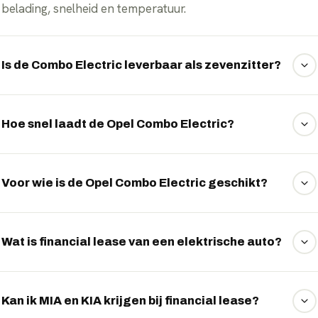
belading, snelheid en temperatuur.
Is de Combo Electric leverbaar als zevenzitter?
Ja, de verlengde Combo Electric XL biedt plaats aan
zeven personen met een extra zitrij en nog meer
Hoe snel laadt de Opel Combo Electric?
laadruimte.
Aan een DC-snellader laadt de Combo met maximaal 100
kW: 10 tot 80 procent in ongeveer 30 minuten. Thuis laad
Voor wie is de Opel Combo Electric geschikt?
je met 7,4 of optioneel 11 kW.
De Combo Electric is ideaal voor gezinnen, kampeerders
en ondernemers die veel ruimte nodig hebben in een
Wat is financial lease van een elektrische auto?
compacte, wendbare elektrische auto.
Bij financial lease financiert u het voertuig in vaste
maandtermijnen en wordt u economisch eigenaar. Het
Kan ik MIA en KIA krijgen bij financial lease?