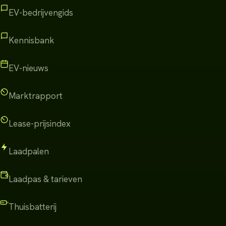
EV-bedrijvengids
Kennisbank
EV-nieuws
Marktrapport
Lease-prijsindex
Laadpalen
Laadpas & tarieven
Thuisbatterij