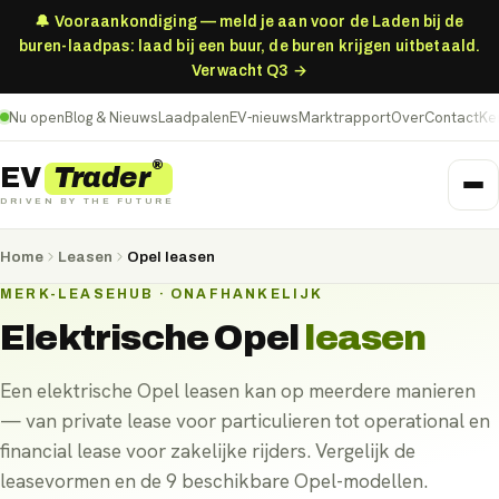
🔔 Vooraankondiging — meld je aan voor de Laden bij de
buren-laadpas: laad bij een buur, de buren krijgen uitbetaald.
Verwacht Q3 →
Nu open
Blog & Nieuws
Laadpalen
EV-nieuws
Marktrapport
Over
Contact
Ke
®
Trader
EV
DRIVEN BY THE FUTURE
Home
Leasen
Opel leasen
MERK-LEASEHUB · ONAFHANKELIJK
Elektrische
Opel
leasen
Een elektrische Opel leasen kan op meerdere manieren
— van private lease voor particulieren tot operational en
financial lease voor zakelijke rijders. Vergelijk de
leasevormen en de 9 beschikbare Opel-modellen.