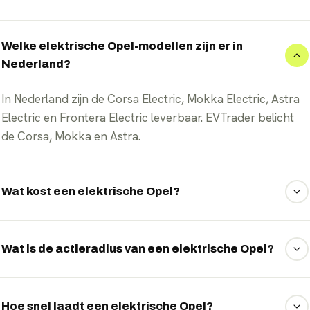
Welke elektrische Opel-modellen zijn er in
Nederland?
In Nederland zijn de Corsa Electric, Mokka Electric, Astra
Electric en Frontera Electric leverbaar. EVTrader belicht
de Corsa, Mokka en Astra.
Wat kost een elektrische Opel?
Bekijk per model de actuele prijs op EVTrader.
Wat is de actieradius van een elektrische Opel?
De WLTP-actieradius varieert van ongeveer 350 km tot
ruim 400 km, afhankelijk van het model en de
Hoe snel laadt een elektrische Opel?