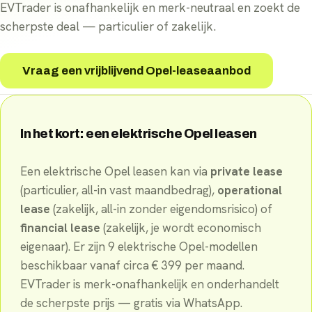
EVTrader is onafhankelijk en merk-neutraal en zoekt de
scherpste deal — particulier of zakelijk.
Vraag een vrijblijvend Opel-leaseaanbod
In het kort: een elektrische
Opel
leasen
Een elektrische
Opel
leasen kan via
private lease
(particulier, all-in vast maandbedrag),
operational
lease
(zakelijk, all-in zonder eigendomsrisico) of
financial lease
(zakelijk, je wordt economisch
eigenaar). Er
zijn
9
elektrische
Opel
-
modellen
beschikbaar
vanaf circa €
399
per maand
.
EVTrader is merk-onafhankelijk en onderhandelt
de scherpste prijs — gratis via WhatsApp.