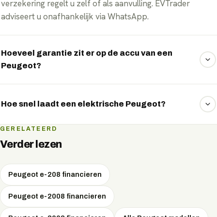
verzekering regelt u zelf of als aanvulling. EVTrader
adviseert u onafhankelijk via WhatsApp.
Hoeveel garantie zit er op de accu van een
Peugeot?
Peugeot geeft doorgaans 8 jaar of 160.000 km garantie op
het accupakket, met behoud van minimaal 70% capaciteit.
Hoe snel laadt een elektrische Peugeot?
De snelste Peugeot-modellen laden aan een snellader met
GERELATEERD
pieken tot 160 kW DC, goed om onderweg in korte tijd
Verder lezen
een groot deel bij te laden. Thuis of op het werk laadt u
met wisselstroom.
Peugeot e-208 financieren
Peugeot e-2008 financieren