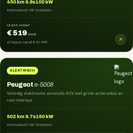
450
km
9.8s
100 kW
Actieradius
0–100
Snelladen
LEASE VANAF
€ 519
/mnd
of kopen vanaf
€ 41.990
ELEKTRISCH
Peugeot
e-5008
Volledig elektrische zevenzits-SUV met grote actieradius en
ruim interieur.
502
km
9.7s
160 kW
Actieradius
0–100
Snelladen