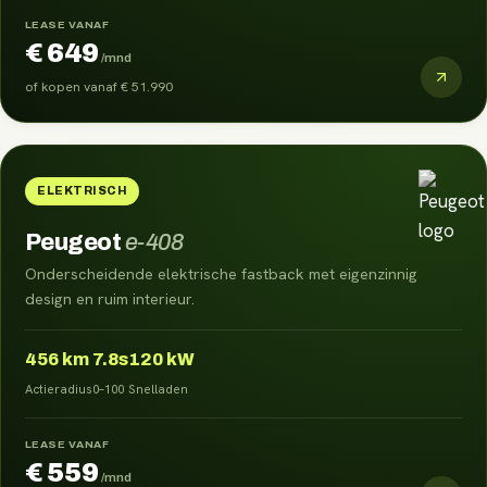
LEASE VANAF
€ 649
/mnd
of kopen vanaf
€ 51.990
ELEKTRISCH
Peugeot
e-408
Onderscheidende elektrische fastback met eigenzinnig
design en ruim interieur.
456
km
7.8s
120 kW
Actieradius
0–100
Snelladen
LEASE VANAF
€ 559
/mnd