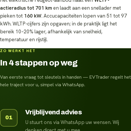
actieradius tot 701 km
en laadt aan een snellader met
pieken tot
160 kW
. Accucapaciteiten lopen van 51 tot 97
kWh. WLTP-cijfers zijn opgaven; in de praktijk ligt het
bereik 10–20% lager, afhankelijk van snelheid,
temperatuur en rijstijl.
ZO WERKT HET
In 4 stappen op weg
Van eerste vraag tot sleutels in handen — EVTrader regelt het
hele traject voor u, simpel via WhatsApp.
Vrijblijvend advies
01
U stuurt ons via WhatsApp uw wensen. Wij
denken direct met u mee.