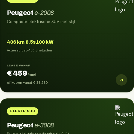
Peugeot
e-2008
Compacte elektrische SUV met stijl
406
km
8.5s
100 kW
Actieradius
0–100
Snelladen
LEASE VANAF
€ 459
/mnd
of kopen vanaf
€ 38.280
ELEKTRISCH
Peugeot
e-3008
Ruime elektrische fastback-SUV