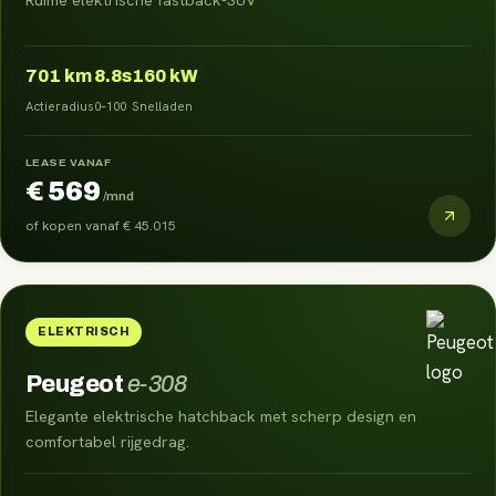
701
km
8.8s
160 kW
Actieradius
0–100
Snelladen
LEASE VANAF
€ 569
/mnd
of kopen vanaf
€ 45.015
ELEKTRISCH
Peugeot
e-308
Elegante elektrische hatchback met scherp design en
comfortabel rijgedrag.