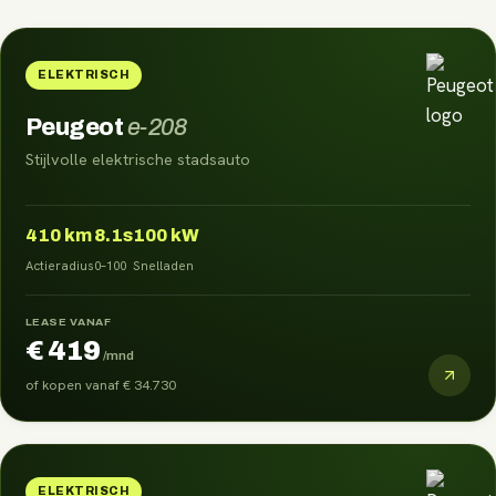
ELEKTRISCH
Peugeot
e-208
Stijlvolle elektrische stadsauto
410
km
8.1s
100 kW
Actieradius
0–100
Snelladen
LEASE VANAF
€ 419
/mnd
of kopen vanaf
€ 34.730
ELEKTRISCH