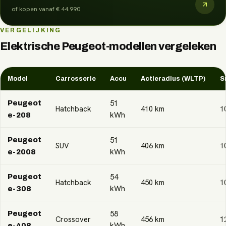
of kopen vanaf
€ 44.990
VERGELIJKING
Elektrische
Peugeot
-modellen vergeleken
Model
Carrosserie
Accu
Actieradius (WLTP)
S
51
Peugeot
Hatchback
410
km
1
kWh
e-208
51
Peugeot
SUV
406
km
1
kWh
e-2008
54
Peugeot
Hatchback
450
km
1
kWh
e-308
58
Peugeot
Crossover
456
km
1
kWh
e-408