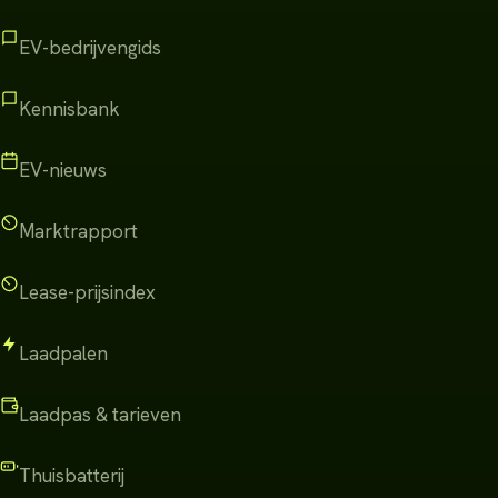
EV-bedrijvengids
Kennisbank
EV-nieuws
Marktrapport
Lease-prijsindex
Laadpalen
Laadpas & tarieven
Thuisbatterij