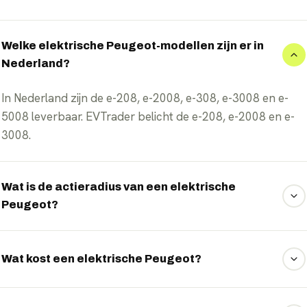
Welke elektrische Peugeot-modellen zijn er in
Nederland?
In Nederland zijn de e-208, e-2008, e-308, e-3008 en e-
5008 leverbaar. EVTrader belicht de e-208, e-2008 en e-
3008.
Wat is de actieradius van een elektrische
Peugeot?
De WLTP-actieradius varieert van ongeveer 400 km voor
de e-208 tot ruim 700 km voor de e-3008 Long Range.
Wat kost een elektrische Peugeot?
000 begint. Bekijk per model de actuele prijs op EVTrader.