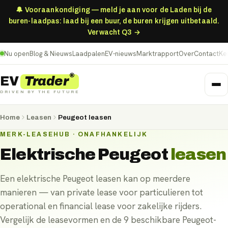
🔔 Vooraankondiging — meld je aan voor de Laden bij de
buren-laadpas: laad bij een buur, de buren krijgen uitbetaald.
Verwacht Q3 →
Nu open
Blog & Nieuws
Laadpalen
EV-nieuws
Marktrapport
Over
Contact
Ke
®
Trader
EV
DRIVEN BY THE FUTURE
Home
Leasen
Peugeot leasen
MERK-LEASEHUB · ONAFHANKELIJK
Elektrische
Peugeot
leasen
Een elektrische Peugeot leasen kan op meerdere
manieren — van private lease voor particulieren tot
operational en financial lease voor zakelijke rijders.
Vergelijk de leasevormen en de 9 beschikbare Peugeot-