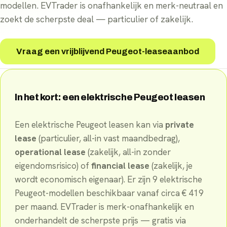
modellen. EVTrader is onafhankelijk en merk-neutraal en
zoekt de scherpste deal — particulier of zakelijk.
Vraag een vrijblijvend Peugeot-leaseaanbod
In het kort: een elektrische
Peugeot
leasen
Een elektrische
Peugeot
leasen kan via
private
lease
(particulier, all-in vast maandbedrag),
operational lease
(zakelijk, all-in zonder
eigendomsrisico) of
financial lease
(zakelijk, je
wordt economisch eigenaar). Er
zijn
9
elektrische
Peugeot
-
modellen
beschikbaar
vanaf circa €
419
per maand
. EVTrader is merk-onafhankelijk en
onderhandelt de scherpste prijs — gratis via