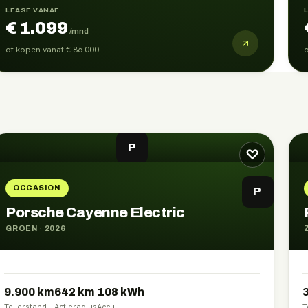
LEASE VANAF
€ 1.099
/mnd
of kopen vanaf
€ 86.000
o
P
♡
OCCASION
P
Porsche Cayenne Electric
GROEN
·
2026
9.900 km
642
km
108
kWh
Tellerstand
Actieradius
Accu
T