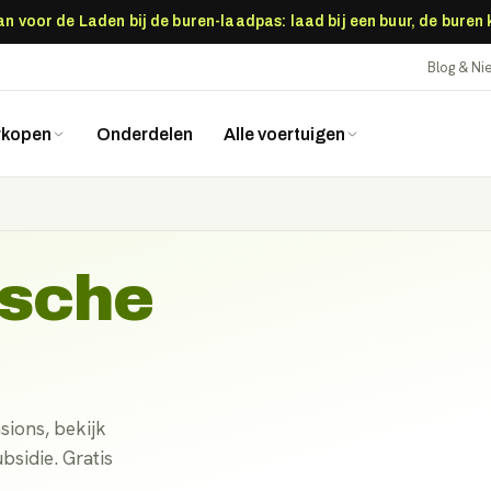
 voor de Laden bij de buren-laadpas: laad bij een buur, de buren
Blog & N
rkopen
Onderdelen
Alle voertuigen
ische
sions, bekijk
ubsidie. Gratis