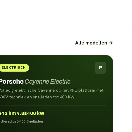
Alle modellen →
P
ELEKTRISCH
Porsche
Cayenne Electric
Volledig elektrische Cayenne op het PPE-platform met
800V-techniek en snelladen tot 400 kW.
642
km
4.8s
400 kW
ctieradius
0–100
Snelladen