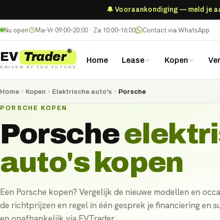
🔔 Vooraankondiging — meld je aan
Nu open
Ma–Vr 09:00–20:00 · Za 10:00–16:00
Contact via WhatsApp
®
Trader
EV
Home
Lease
Kopen
Ve
DRIVEN BY THE FUTURE
Home
Kopen
Elektrische auto's
Porsche
PORSCHE KOPEN
Porsche
elektr
auto's
kopen
Een Porsche kopen? Vergelijk de nieuwe modellen en occa
de richtprijzen en regel in één gesprek je financiering en s
en onafhankelijk via EVTrader.