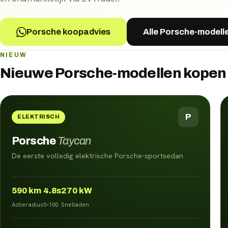
Porsche koopadvies
Alle Porsche-modell
NIEUW
Nieuwe
Porsche
-modellen kopen
P
ELEKTRISCH
Porsche
Taycan
De eerste volledig elektrische Porsche-sportsedan
590
km
4.8s
270 kW
Actieradius
0–100
Snelladen