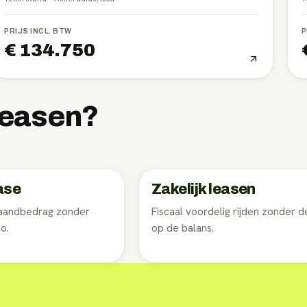
PRIJS INCL. BTW
P
€ 134.750
 leasen?
ase
Zakelijk leasen
maandbedrag zonder
Fiscaal voordelig rijden zonder d
o.
op de balans.