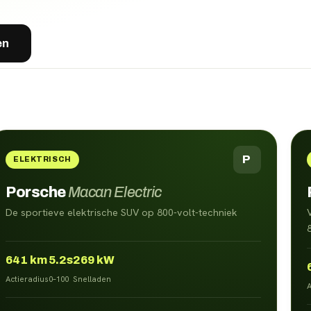
en
P
ELEKTRISCH
Porsche
Macan Electric
De sportieve elektrische SUV op 800-volt-techniek
641
km
5.2s
269 kW
Actieradius
0–100
Snelladen
A