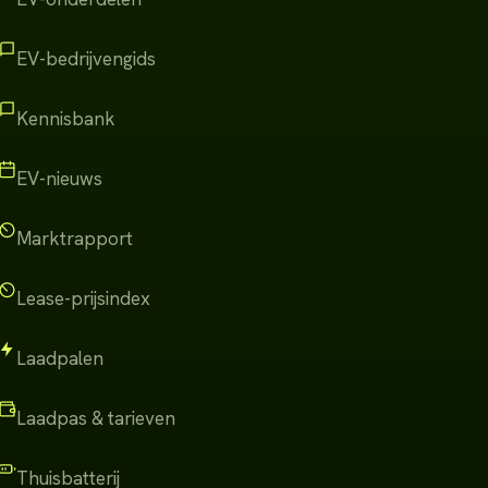
EV-bedrijvengids
Kennisbank
EV-nieuws
Marktrapport
Lease-prijsindex
Laadpalen
Laadpas & tarieven
Thuisbatterij