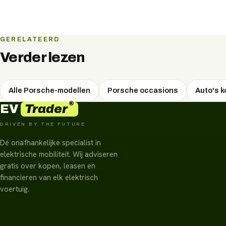
GERELATEERD
Verder lezen
Alle Porsche-modellen
Porsche occasions
Auto's 
®
Trader
EV
DRIVEN BY THE FUTURE
Dé onafhankelijke specialist in
elektrische mobiliteit. Wij adviseren
gratis over kopen, leasen en
financieren van elk elektrisch
voertuig.