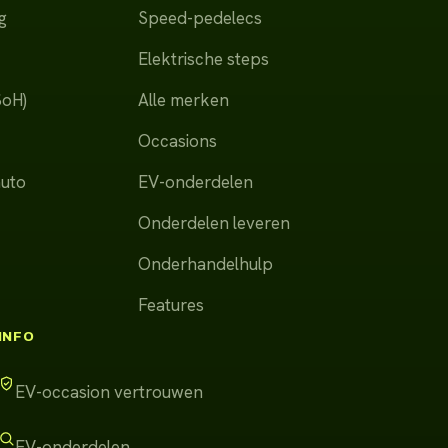
g
Speed-pedelecs
Elektrische steps
SoH)
Alle merken
Occasions
auto
EV-onderdelen
Onderdelen leveren
Onderhandelhulp
Features
INFO
EV-occasion vertrouwen
EV-onderdelen