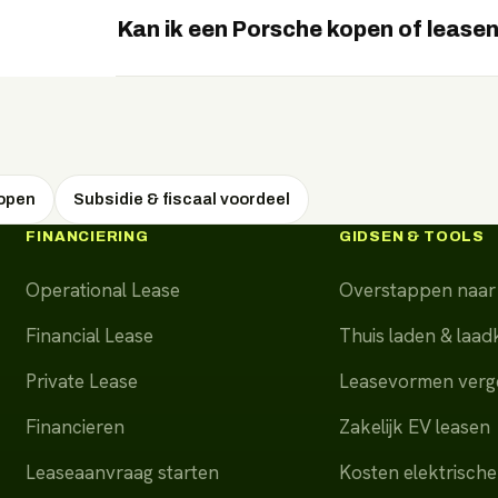
en het laadgedrag — wij helpen je een goed 
Kan ik een Porsche kopen of lease
Beide. Je kunt een Porsche kopen, financiere
maandlasten en fiscale voordelen per vorm vo
kopen
Subsidie & fiscaal voordeel
FINANCIERING
GIDSEN & TOOLS
Operational Lease
Overstappen naar 
Financial Lease
Thuis laden & laa
Private Lease
Leasevormen verge
Financieren
Zakelijk EV leasen
Leaseaanvraag starten
Kosten elektrische