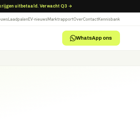
 krijgen uitbetaald. Verwacht Q3 →
ieuws
Laadpalen
EV-nieuws
Marktrapport
Over
Contact
Kennisbank
WhatsApp ons