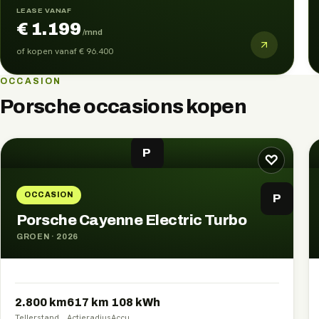
LEASE VANAF
€ 1.199
/mnd
of kopen vanaf
€ 96.400
OCCASION
Porsche
occasions kopen
P
♡
OCCASION
P
Porsche Cayenne Electric Turbo
GROEN
·
2026
2.800 km
617
km
108
kWh
Tellerstand
Actieradius
Accu