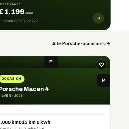
LEASE VANAF
€ 1.199
/mnd
f kopen vanaf
€ 99.990
Alle
Porsche
-occasions →
P
♡
OCCASION
P
Porsche Macan 4
ZILVER
·
2026
3.000 km
613
km
0
kWh
ellerstand
Actieradius
Accu