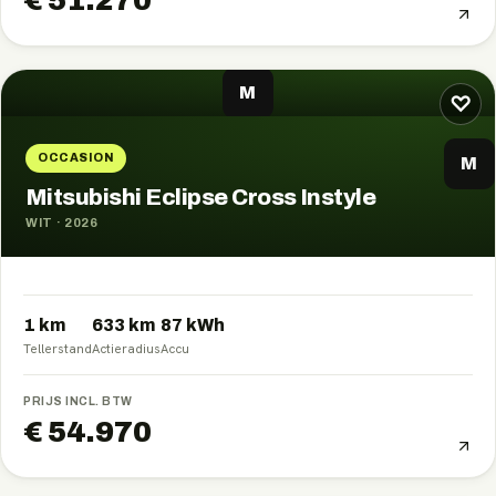
€ 51.270
M
♡
OCCASION
M
Mitsubishi Eclipse Cross Instyle
WIT
·
2026
1 km
633
km
87
kWh
Tellerstand
Actieradius
Accu
PRIJS INCL. BTW
€ 54.970