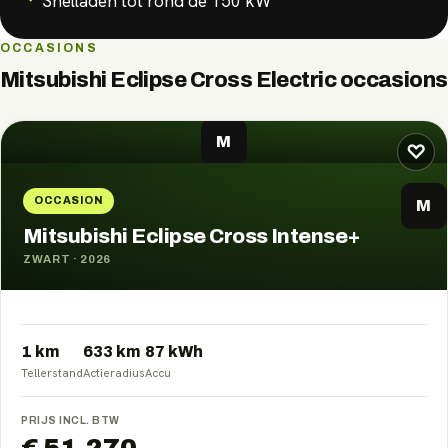
Snelladen tot rond de 150 kW
OCCASIONS
Mitsubishi Eclipse Cross Electric
occasions
M
♡
OCCASION
M
Mitsubishi Eclipse Cross Intense+
ZWART
·
2026
1 km
633
km
87
kWh
Tellerstand
Actieradius
Accu
PRIJS INCL. BTW