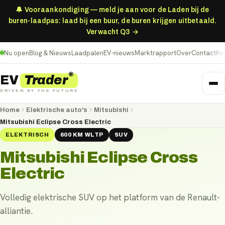
🔔 Vooraankondiging — meld je aan voor de Laden bij de
buren-laadpas: laad bij een buur, de buren krijgen uitbetaald.
Verwacht Q3 →
Nu open
Blog & Nieuws
Laadpalen
EV-nieuws
Marktrapport
Over
Contact
Ke
®
Trader
EV
DRIVEN BY THE FUTURE
Home
Elektrische auto's
Mitsubishi
Mitsubishi Eclipse Cross Electric
ELEKTRISCH
600
KM
WLTP
SUV
Mitsubishi Eclipse Cross
Electric
Volledig elektrische SUV op het platform van de Renault-
alliantie.