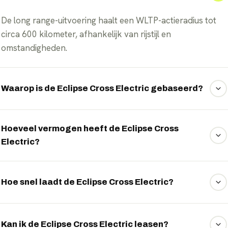
De long range-uitvoering haalt een WLTP-actieradius tot
circa 600 kilometer, afhankelijk van rijstijl en
omstandigheden.
Waarop is de Eclipse Cross Electric gebaseerd?
De Eclipse Cross staat op het CMF-EV-platform van de
Renault-alliantie, hetzelfde als de Renault Scénic E-Tech.
Hoeveel vermogen heeft de Eclipse Cross
Electric?
De elektromotor levert 160 kW, oftewel 218 pk, met
aandrijving op de vooras.
Hoe snel laadt de Eclipse Cross Electric?
Aan een snellader laadt de accu in ongeveer dertig
minuten van 10 naar 80 procent bij een vermogen tot
Kan ik de Eclipse Cross Electric leasen?