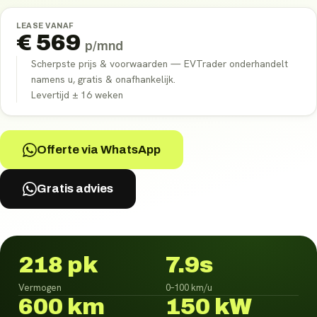
LEASE VANAF
€
569
p/mnd
Scherpste prijs & voorwaarden — EVTrader onderhandelt
namens u, gratis & onafhankelijk.
Levertijd ±
16
weken
Offerte via WhatsApp
Gratis advies
218 pk
7.9s
Vermogen
0–100 km/u
600 km
150 kW