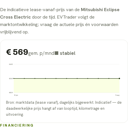
De indicatieve lease-vanaf-prijs van de
Mitsubishi Eclipse
Cross Electric
door de tijd. EVTrader volgt de
marktontwikkeling; vraag de actuele prijs én voorwaarden
vrijblijvend op.
€
569
gem. p/mnd
■
stabiel
€
609
€
569
€
529
12 jun
9 aug
Bron: marktdata (lease vanaf), dagelijks bijgewerkt. Indicatief — de
daadwerkelijke prijs hangt af van looptijd, kilometrage en
uitvoering.
FINANCIERING