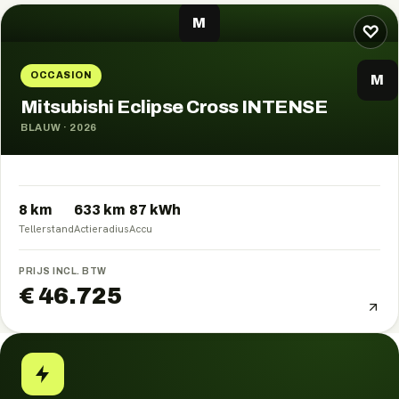
M
♡
OCCASION
M
Mitsubishi Eclipse Cross INTENSE
BLAUW
·
2026
8 km
633
km
87
kWh
Tellerstand
Actieradius
Accu
PRIJS INCL. BTW
€ 46.725