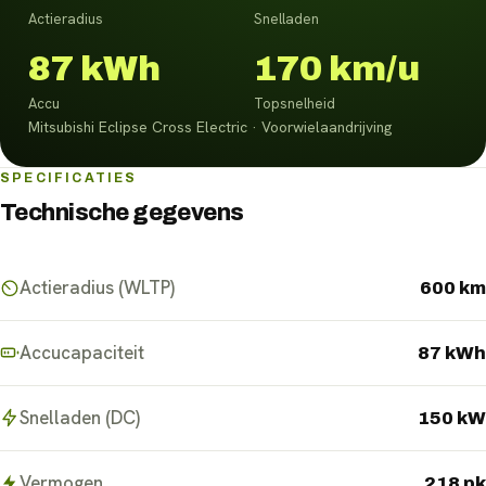
Actieradius
Snelladen
87 kWh
170 km/u
Accu
Topsnelheid
Mitsubishi Eclipse Cross Electric · Voorwielaandrijving
SPECIFICATIES
Technische gegevens
Actieradius (WLTP)
600 km
Accucapaciteit
87 kWh
Snelladen (DC)
150 kW
Vermogen
218 pk