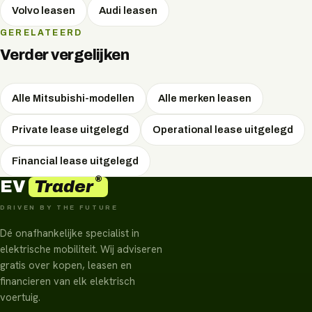
Volvo
leasen
Audi
leasen
GERELATEERD
Verder vergelijken
Alle Mitsubishi-modellen
Alle merken leasen
Private lease uitgelegd
Operational lease uitgelegd
Financial lease uitgelegd
®
Trader
EV
DRIVEN BY THE FUTURE
Dé onafhankelijke specialist in
elektrische mobiliteit. Wij adviseren
gratis over kopen, leasen en
financieren van elk elektrisch
voertuig.