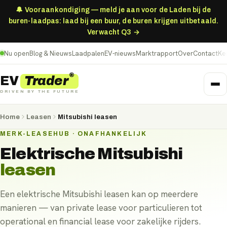
🔔 Vooraankondiging — meld je aan voor de Laden bij de
buren-laadpas: laad bij een buur, de buren krijgen uitbetaald.
Verwacht Q3 →
Nu open
Blog & Nieuws
Laadpalen
EV-nieuws
Marktrapport
Over
Contact
Ke
®
Trader
EV
DRIVEN BY THE FUTURE
Home
Leasen
Mitsubishi leasen
MERK-LEASEHUB · ONAFHANKELIJK
Elektrische
Mitsubishi
leasen
Een elektrische Mitsubishi leasen kan op meerdere
manieren — van private lease voor particulieren tot
operational en financial lease voor zakelijke rijders.