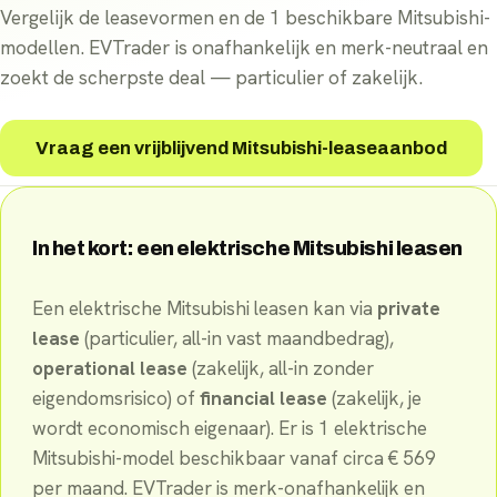
Vergelijk de leasevormen en de 1 beschikbare Mitsubishi-
modellen. EVTrader is onafhankelijk en merk-neutraal en
zoekt de scherpste deal — particulier of zakelijk.
Vraag een vrijblijvend Mitsubishi-leaseaanbod
In het kort: een elektrische
Mitsubishi
leasen
Een elektrische
Mitsubishi
leasen kan via
private
lease
(particulier, all-in vast maandbedrag),
operational lease
(zakelijk, all-in zonder
eigendomsrisico) of
financial lease
(zakelijk, je
wordt economisch eigenaar). Er
is
1
elektrische
Mitsubishi
-
model
beschikbaar
vanaf circa €
569
per maand
. EVTrader is merk-onafhankelijk en