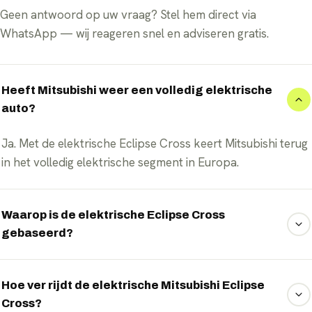
Geen antwoord op uw vraag? Stel hem direct via
WhatsApp — wij reageren snel en adviseren gratis.
Heeft Mitsubishi weer een volledig elektrische
auto?
Ja. Met de elektrische Eclipse Cross keert Mitsubishi terug
in het volledig elektrische segment in Europa.
Waarop is de elektrische Eclipse Cross
gebaseerd?
De Eclipse Cross deelt het CMF-EV-platform van de
Renault-alliantie met de Renault Scénic E-Tech.
Hoe ver rijdt de elektrische Mitsubishi Eclipse
Cross?