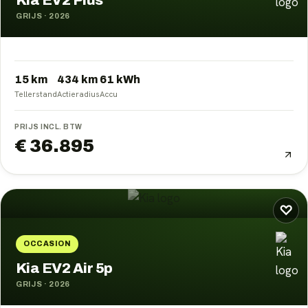
Kia EV2 Plus
GRIJS
·
2026
15 km
434
km
61
kWh
Tellerstand
Actieradius
Accu
PRIJS INCL. BTW
€ 36.895
♡
OCCASION
Kia EV2 Air 5p
GRIJS
·
2026