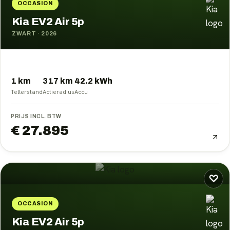
OCCASION
Kia EV2 Air 5p
ZWART
·
2026
1 km
317
km
42.2
kWh
Tellerstand
Actieradius
Accu
PRIJS INCL. BTW
€ 27.895
♡
OCCASION
Kia EV2 Air 5p