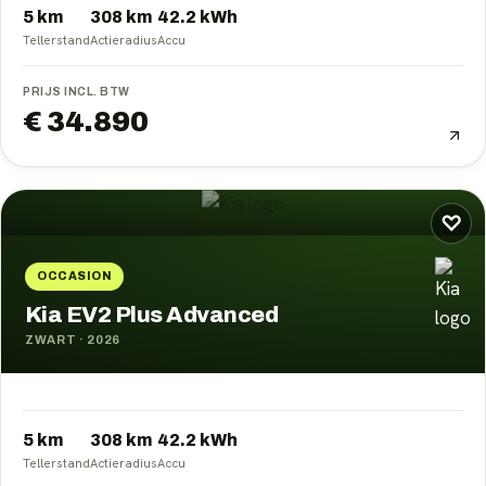
5 km
308
km
42.2
kWh
Tellerstand
Actieradius
Accu
PRIJS INCL. BTW
€ 34.890
♡
OCCASION
Kia EV2 Plus Advanced
ZWART
·
2026
5 km
308
km
42.2
kWh
Tellerstand
Actieradius
Accu