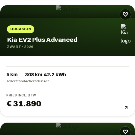
♡
OCCASION
Kia EV2 Plus Advanced
ZWART
·
2026
5 km
308
km
42.2
kWh
Tellerstand
Actieradius
Accu
PRIJS INCL. BTW
€ 31.890
♡