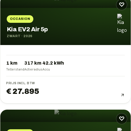
♡
OCCASION
Kia EV2 Air 5p
ZWART
·
2026
1 km
317
km
42.2
kWh
Tellerstand
Actieradius
Accu
PRIJS INCL. BTW
€ 27.895
♡