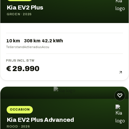
Kia EV2 Plus
GROEN
·
2026
10 km
308
km
42.2
kWh
Tellerstand
Actieradius
Accu
PRIJS INCL. BTW
€ 29.990
♡
OCCASION
Kia EV2 Plus Advanced
ROOD
·
2026