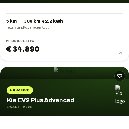
5 km
308
km
42.2
kWh
Tellerstand
Actieradius
Accu
PRIJS INCL. BTW
€ 34.890
♡
OCCASION
Kia EV2 Plus Advanced
ZWART
·
2026