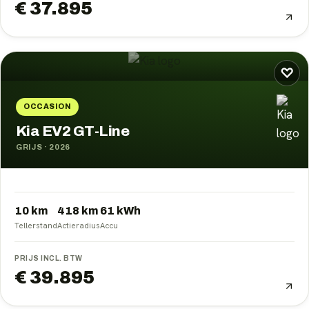
€ 37.895
♡
OCCASION
Kia EV2 GT-Line
GRIJS
·
2026
10 km
418
km
61
kWh
Tellerstand
Actieradius
Accu
PRIJS INCL. BTW
€ 39.895