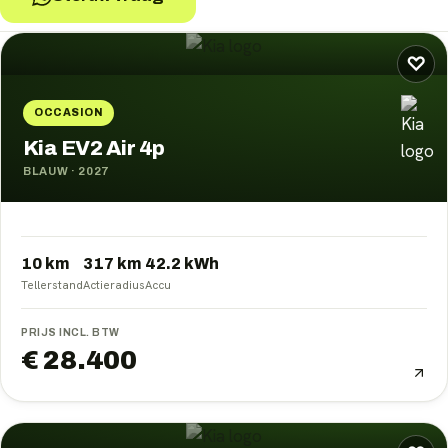
Kia
occasions
♡
OCCASION
Kia EV2 Air 4p
BLAUW
·
2027
10 km
317
km
42.2
kWh
Tellerstand
Actieradius
Accu
PRIJS INCL. BTW
€ 28.400