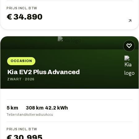
PRIJS INCL. BTW
€ 34.890
♡
OCCASION
Kia EV2 Plus Advanced
ZWART
·
2026
5 km
308
km
42.2
kWh
Tellerstand
Actieradius
Accu
PRIJS INCL. BTW
€ 30.995