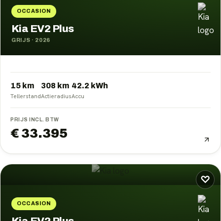
OCCASION
Kia EV2 Plus
GRIJS
·
2026
15 km
308
km
42.2
kWh
Tellerstand
Actieradius
Accu
PRIJS INCL. BTW
€ 33.395
♡
OCCASION