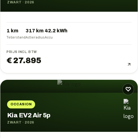
ZWART
·
2026
1 km
317
km
42.2
kWh
Tellerstand
Actieradius
Accu
PRIJS INCL. BTW
€ 27.895
♡
OCCASION
Kia EV2 Air 5p
ZWART
·
2026