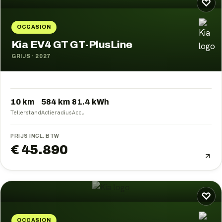
♡
OCCASION
Kia EV4 GT GT-PlusLine
GRIJS
·
2027
10 km
584
km
81.4
kWh
Tellerstand
Actieradius
Accu
PRIJS INCL. BTW
€ 45.890
♡
OCCASION