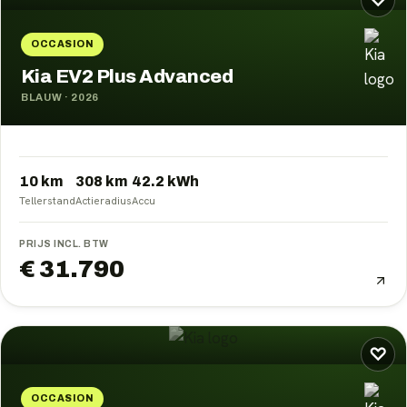
♡
OCCASION
Kia EV2 Plus Advanced
BLAUW
·
2026
10 km
308
km
42.2
kWh
Tellerstand
Actieradius
Accu
PRIJS INCL. BTW
€ 31.790
♡
OCCASION