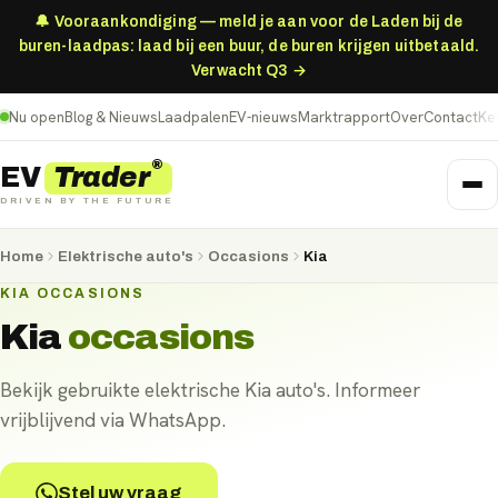
🔔 Vooraankondiging — meld je aan voor de Laden bij de
buren-laadpas: laad bij een buur, de buren krijgen uitbetaald.
Verwacht Q3 →
Nu open
Blog & Nieuws
Laadpalen
EV-nieuws
Marktrapport
Over
Contact
Ke
®
Trader
EV
DRIVEN BY THE FUTURE
Home
Elektrische auto's
Occasions
Kia
KIA OCCASIONS
Kia
occasions
Bekijk gebruikte elektrische Kia auto's. Informeer
vrijblijvend via WhatsApp.
Stel uw vraag