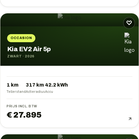
♡
OCCASION
Kia EV2 Air 5p
ZWART
·
2026
1 km
317
km
42.2
kWh
Tellerstand
Actieradius
Accu
PRIJS INCL. BTW
€ 27.895