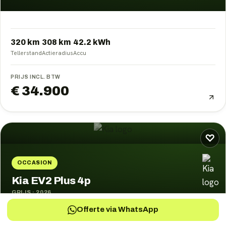
320 km
308
km
42.2
kWh
Tellerstand
Actieradius
Accu
PRIJS INCL. BTW
€ 34.900
♡
OCCASION
Kia EV2 Plus 4p
GRIJS
·
2026
Offerte via WhatsApp