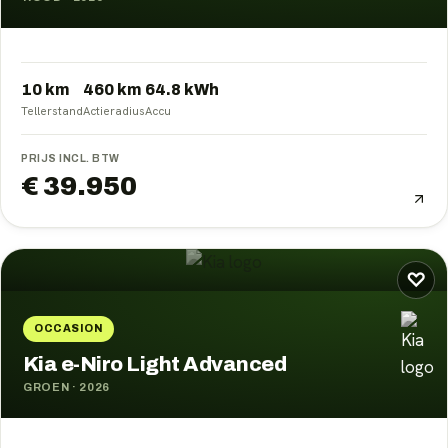
10 km
460
km
64.8
kWh
Tellerstand
Actieradius
Accu
PRIJS INCL. BTW
€ 39.950
♡
OCCASION
Kia e-Niro Light Advanced
GROEN
·
2026