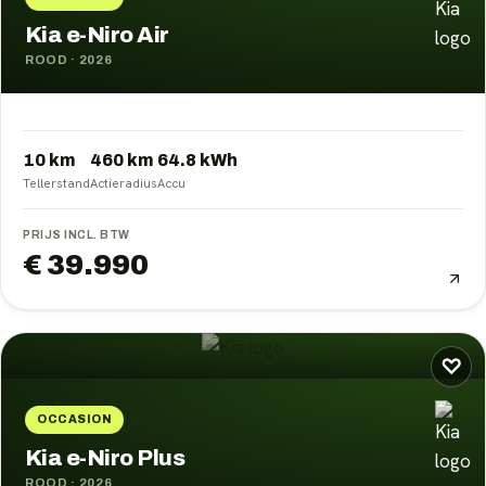
Kia e-Niro Air
ROOD
·
2026
10 km
460
km
64.8
kWh
Tellerstand
Actieradius
Accu
PRIJS INCL. BTW
€ 39.990
♡
OCCASION
Kia e-Niro Plus
ROOD
·
2026