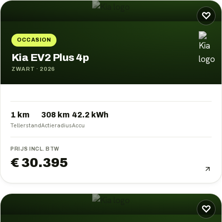
♡
OCCASION
Kia EV2 Plus 4p
ZWART
·
2026
1 km
308
km
42.2
kWh
Tellerstand
Actieradius
Accu
PRIJS INCL. BTW
€ 30.395
♡