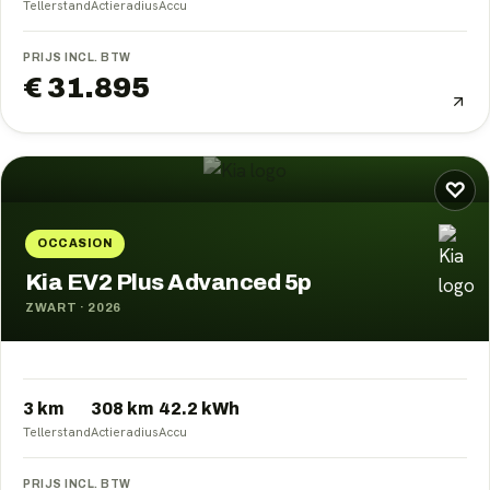
Tellerstand
Actieradius
Accu
PRIJS INCL. BTW
€ 31.895
♡
OCCASION
Kia EV2 Plus Advanced 5p
ZWART
·
2026
3 km
308
km
42.2
kWh
Tellerstand
Actieradius
Accu
PRIJS INCL. BTW