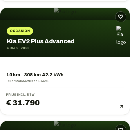
♡
OCCASION
Kia EV2 Plus Advanced
GRIJS
·
2026
10 km
308
km
42.2
kWh
Tellerstand
Actieradius
Accu
PRIJS INCL. BTW
€ 31.790