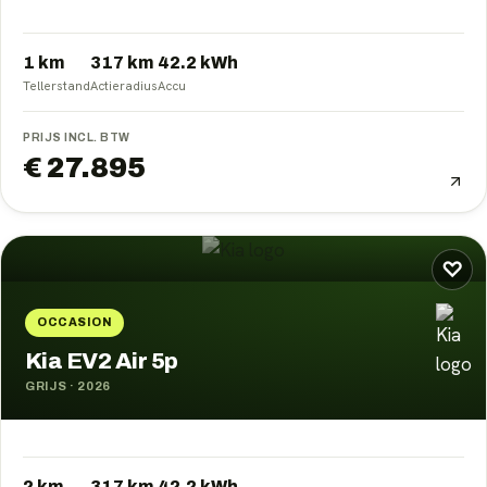
1 km
317
km
42.2
kWh
Tellerstand
Actieradius
Accu
PRIJS INCL. BTW
€ 27.895
♡
OCCASION
Kia EV2 Air 5p
GRIJS
·
2026
2 km
317
km
42.2
kWh