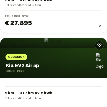
Tellerstand
Actieradius
Accu
PRIJS INCL. BTW
€ 27.895
♡
OCCASION
Kia EV2 Air 5p
GRIJS
·
2026
2 km
317
km
42.2
kWh
Tellerstand
Actieradius
Accu