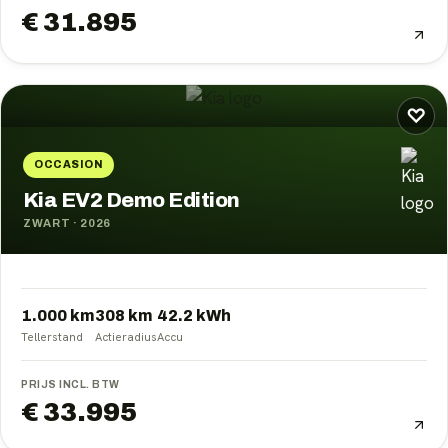
€ 31.895
♡
OCCASION
Kia EV2 Demo Edition
ZWART
·
2026
1.000 km
308
km
42.2
kWh
Tellerstand
Actieradius
Accu
PRIJS INCL. BTW
€ 33.995