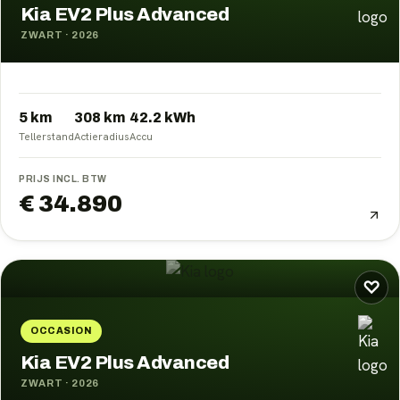
Kia EV2 Plus Advanced
ZWART
·
2026
5 km
308
km
42.2
kWh
Tellerstand
Actieradius
Accu
PRIJS INCL. BTW
€ 34.890
♡
OCCASION
Kia EV2 Plus Advanced
ZWART
·
2026