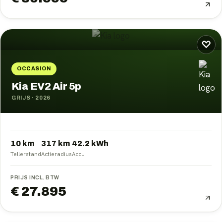
♡
OCCASION
Kia EV2 Air 5p
GRIJS
·
2026
10 km
317
km
42.2
kWh
Tellerstand
Actieradius
Accu
PRIJS INCL. BTW
€ 27.895