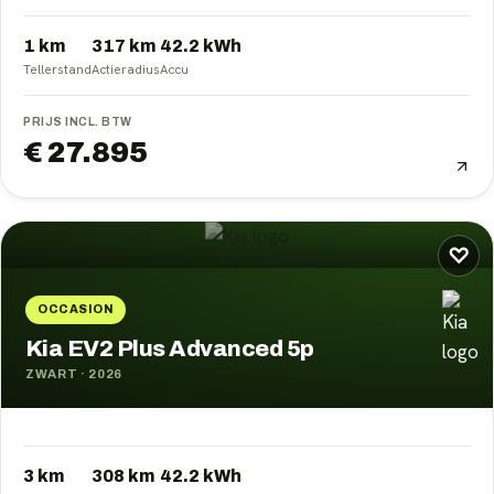
1 km
317
km
42.2
kWh
Tellerstand
Actieradius
Accu
PRIJS INCL. BTW
€ 27.895
♡
OCCASION
Kia EV2 Plus Advanced 5p
ZWART
·
2026
3 km
308
km
42.2
kWh