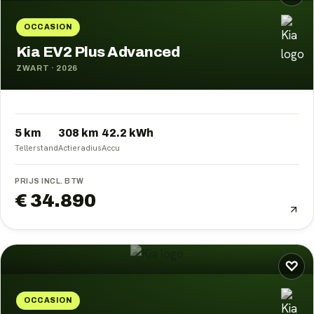
OCCASION
Kia EV2 Plus Advanced
ZWART
·
2026
5 km
308
km
42.2
kWh
Tellerstand
Actieradius
Accu
PRIJS INCL. BTW
€ 34.890
♡
OCCASION