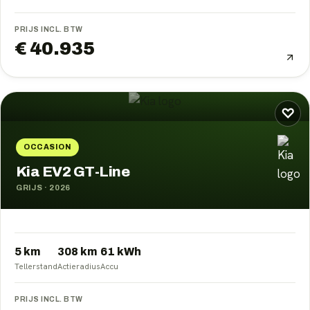
PRIJS INCL. BTW
€ 40.935
♡
OCCASION
Kia EV2 GT-Line
GRIJS
·
2026
5 km
308
km
61
kWh
Tellerstand
Actieradius
Accu
PRIJS INCL. BTW