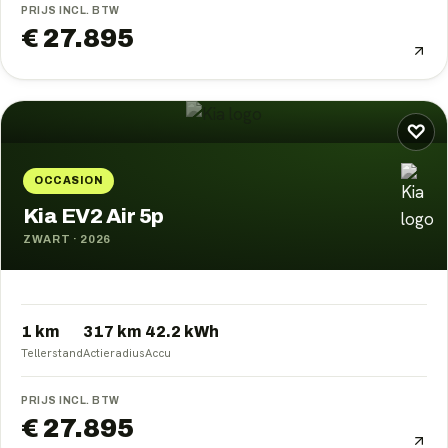
PRIJS INCL. BTW
€ 27.895
♡
OCCASION
Kia EV2 Air 5p
ZWART
·
2026
1 km
317
km
42.2
kWh
Tellerstand
Actieradius
Accu
PRIJS INCL. BTW
€ 27.895