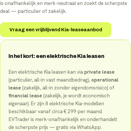
is onafhankelijk en merk-neutraal en zoekt de scherpste
deal — particulier of zakelijk.
Vraag een vrijblijvend Kia-leaseaanbod
In het kort: een elektrische
Kia
leasen
Een elektrische
Kia
leasen kan via
private lease
(particulier, all-in vast maandbedrag),
operational
lease
(zakelijk, all-in zonder eigendomsrisico) of
financial lease
(zakelijk, je wordt economisch
eigenaar). Er
zijn
8
elektrische
Kia
-
modellen
beschikbaar
vanaf circa €
299
per maand
.
EVTrader is merk-onafhankelijk en onderhandelt
de scherpste prijs — gratis via WhatsApp.