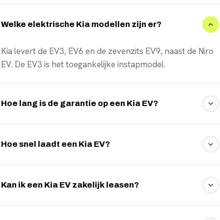
Welke elektrische Kia modellen zijn er?
Kia levert de EV3, EV6 en de zevenzits EV9, naast de Niro
EV. De EV3 is het toegankelijke instapmodel.
Hoe lang is de garantie op een Kia EV?
Kia geeft standaard 7 jaar fabrieksgarantie, ook op de
accu (tot een bepaald kilometrage). Dat is uniek in de
Hoe snel laadt een Kia EV?
markt.
Dankzij het 800-volt platform laden de EV6 en EV9 tot
240 kW, waarmee u in ongeveer 18 minuten van 10 naar
Kan ik een Kia EV zakelijk leasen?
80 procent komt.
Ja, EVTrader regelt operational en financial lease voor alle