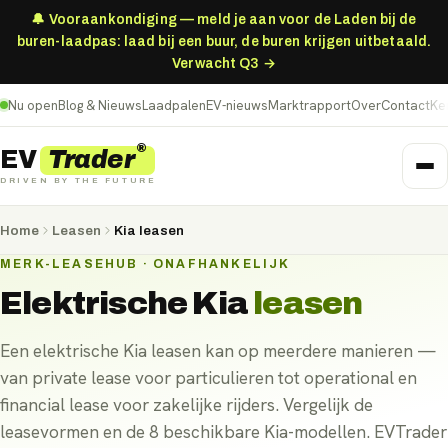
🔔 Vooraankondiging — meld je aan voor de Laden bij de
buren-laadpas: laad bij een buur, de buren krijgen uitbetaald.
Verwacht Q3 →
Nu open
Blog & Nieuws
Laadpalen
EV-nieuws
Marktrapport
Over
Contact
Ke
®
Trader
EV
DRIVEN BY THE FUTURE
Home
Leasen
Kia leasen
MERK-LEASEHUB · ONAFHANKELIJK
Elektrische
Kia
leasen
Een elektrische Kia leasen kan op meerdere manieren —
van private lease voor particulieren tot operational en
financial lease voor zakelijke rijders. Vergelijk de
leasevormen en de 8 beschikbare Kia-modellen. EVTrader