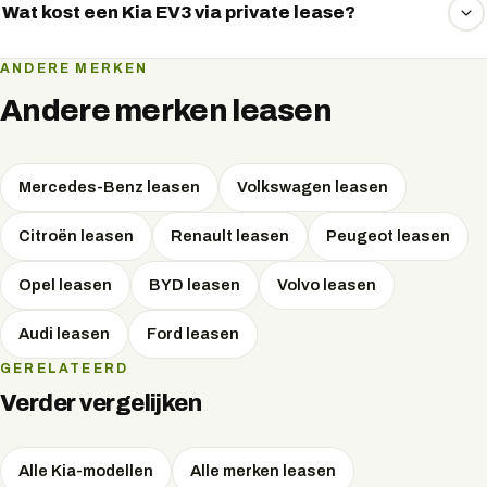
Kia EV-modellen en berekent uw bijtelling.
Wat kost een Kia EV3 via private lease?
Private lease van een Kia EV3 per maand inclusief btw,
ANDERE MERKEN
afhankelijk van looptijd en kilometers. Vraag uw offerte
Andere merken leasen
aan via WhatsApp.
Mercedes-Benz
leasen
Volkswagen
leasen
Citroën
leasen
Renault
leasen
Peugeot
leasen
Opel
leasen
BYD
leasen
Volvo
leasen
Audi
leasen
Ford
leasen
GERELATEERD
Verder vergelijken
Alle Kia-modellen
Alle merken leasen