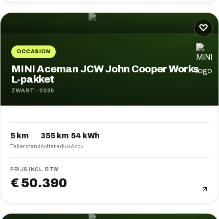
♡
OCCASION
MINI Aceman JCW John Cooper Works
L-pakket
ZWART
·
2026
5 km
355
km
54
kWh
Tellerstand
Actieradius
Accu
PRIJS INCL. BTW
€ 50.390