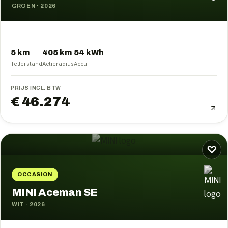
GROEN
·
2026
5 km
405
km
54
kWh
Tellerstand
Actieradius
Accu
PRIJS INCL. BTW
€ 46.274
♡
OCCASION
MINI Aceman SE
WIT
·
2026