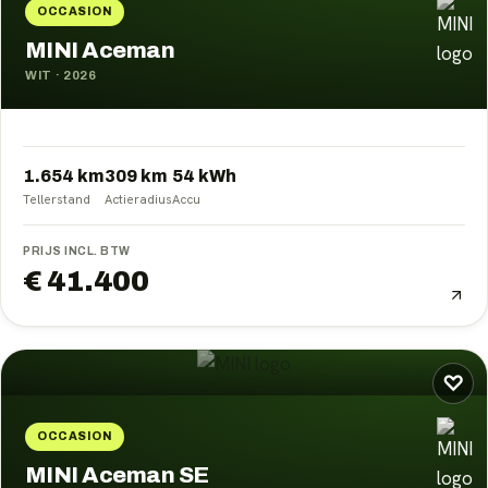
OCCASION
MINI Aceman
WIT
·
2026
1.654 km
309
km
54
kWh
Tellerstand
Actieradius
Accu
PRIJS INCL. BTW
€ 41.400
♡
OCCASION
MINI Aceman SE