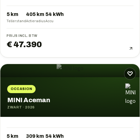
5 km
405
km
54
kWh
Tellerstand
Actieradius
Accu
PRIJS INCL. BTW
€ 47.390
♡
OCCASION
MINI Aceman
ZWART
·
2026
5 km
309
km
54
kWh