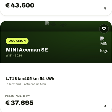
€ 43.600
♡
OCCASION
MINI Aceman SE
WIT
·
2026
1.718 km
405
km
54
kWh
Tellerstand
Actieradius
Accu
PRIJS INCL. BTW
€ 37.695