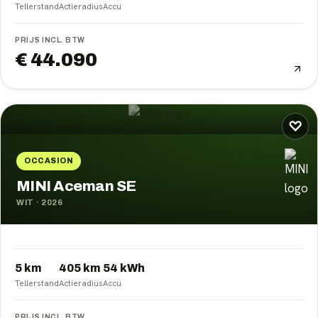
Tellerstand
Actieradius
Accu
PRIJS INCL. BTW
€ 44.090
♡
OCCASION
MINI Aceman SE
WIT
·
2026
5 km
405
km
54
kWh
Tellerstand
Actieradius
Accu
PRIJS INCL. BTW