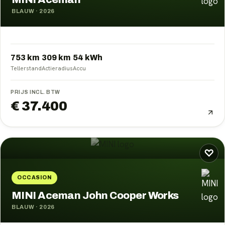
BLAUW
·
2026
753 km
309
km
54
kWh
Tellerstand
Actieradius
Accu
PRIJS INCL. BTW
€ 37.400
♡
OCCASION
MINI Aceman John Cooper Works
BLAUW
·
2026