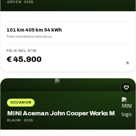
GROEN
·
2026
101 km
405
km
54
kWh
Tellerstand
Actieradius
Accu
PRIJS INCL. BTW
€ 45.900
♡
OCCASION
MINI Aceman John Cooper Works M
BLAUW
·
2026