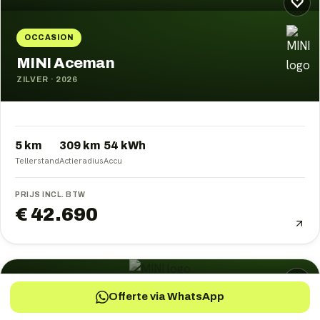
♡
OCCASION
MINI Aceman
ZILVER
·
2026
5 km
309
km
54
kWh
Tellerstand
Actieradius
Accu
PRIJS INCL. BTW
€ 42.690
♡
Offerte via WhatsApp
OCCASION