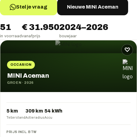
Stel je vraag
Nieuwe MINI Aceman
51
€ 31.950
2024–2026
in voorraad
vanafprijs
bouwjaar
MINI Aceman
occasions
♡
OCCASION
MINI Aceman
GROEN
·
2026
5 km
309
km
54
kWh
Tellerstand
Actieradius
Accu
PRIJS INCL. BTW