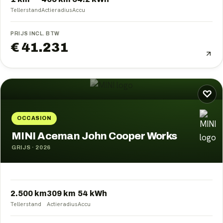
Tellerstand
Actieradius
Accu
PRIJS INCL. BTW
€ 41.231
♡
OCCASION
MINI Aceman John Cooper Works
GRIJS
·
2026
2.500 km
309
km
54
kWh
Tellerstand
Actieradius
Accu