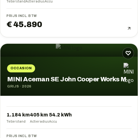
Tellerstand
Actieradius
Accu
PRIJS INCL. BTW
€ 45.890
♡
OCCASION
MINI Aceman SE John Cooper Works M
GRIJS
·
2026
1.184 km
405
km
54.2
kWh
Tellerstand
Actieradius
Accu
PRIJS INCL. BTW