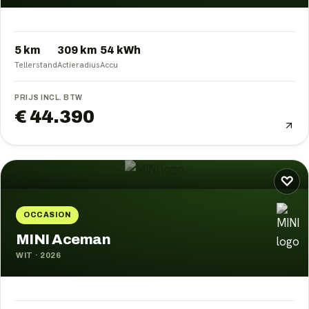
5 km
309
km
54
kWh
Tellerstand
Actieradius
Accu
PRIJS INCL. BTW
€ 44.390
♡
OCCASION
MINI Aceman
WIT
·
2026