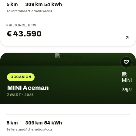
5 km
309
km
54
kWh
Tellerstand
Actieradius
Accu
PRIJS INCL. BTW
€ 43.590
♡
OCCASION
MINI Aceman
ZWART
·
2026
5 km
309
km
54
kWh
Tellerstand
Actieradius
Accu