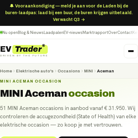
🔔 Vooraankondiging — meld je aan voor de Laden bij de
buren-laadpas: laad bij een buur, de buren krijgen uitbetaald.
Verwacht Q3 →
Nu open
Blog & Nieuws
Laadpalen
EV-nieuws
Marktrapport
Over
Contact
Ke
®
Trader
EV
DRIVEN BY THE FUTURE
Home
Elektrische auto's
Occasions
MINI
Aceman
MINI ACEMAN OCCASION
MINI Aceman
occasion
51 MINI Aceman occasions in aanbod vanaf € 31.950. Wij
controleren de accugezondheid (State of Health) van elke
elektrische occasion — zo koop je met vertrouwen.