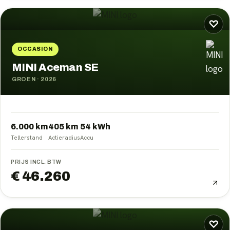
♡
OCCASION
MINI Aceman SE
GROEN
·
2026
6.000 km
405
km
54
kWh
Tellerstand
Actieradius
Accu
PRIJS INCL. BTW
€ 46.260
♡