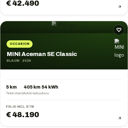
€ 42.490
♡
OCCASION
MINI Aceman SE Classic
BLAUW
·
2026
5 km
405
km
54
kWh
Tellerstand
Actieradius
Accu
PRIJS INCL. BTW
€ 48.190