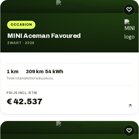
♡
OCCASION
MINI Aceman Favoured
ZWART
·
2026
1 km
309
km
54
kWh
Tellerstand
Actieradius
Accu
PRIJS INCL. BTW
€ 42.537
♡