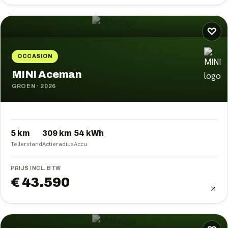
♡
OCCASION
MINI Aceman
GROEN
·
2026
5 km
309
km
54
kWh
Tellerstand
Actieradius
Accu
PRIJS INCL. BTW
€ 43.590