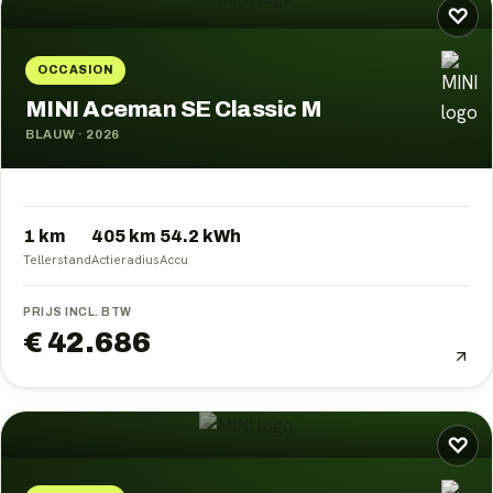
♡
OCCASION
MINI Aceman SE Classic M
BLAUW
·
2026
1 km
405
km
54.2
kWh
Tellerstand
Actieradius
Accu
PRIJS INCL. BTW
€ 42.686
♡