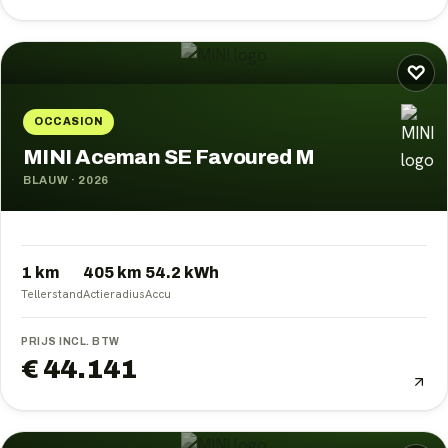
♡
OCCASION
MINI Aceman SE Favoured M
BLAUW
·
2026
1 km
405
km
54.2
kWh
Tellerstand
Actieradius
Accu
PRIJS INCL. BTW
€ 44.141