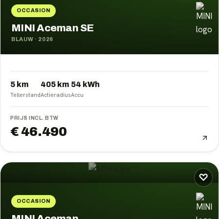
OCCASION
MINI Aceman SE
BLAUW
·
2026
5 km
405
km
54
kWh
Tellerstand
Actieradius
Accu
PRIJS INCL. BTW
€ 46.490
♡
OCCASION
MINI Aceman