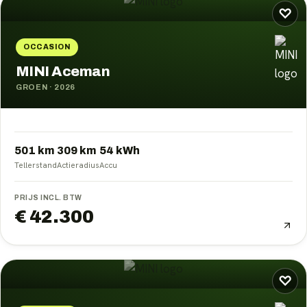
♡
OCCASION
MINI Aceman
GROEN
·
2026
501 km
309
km
54
kWh
Tellerstand
Actieradius
Accu
PRIJS INCL. BTW
€ 42.300
♡