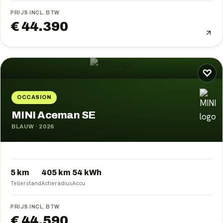
PRIJS INCL. BTW
€ 44.390
♡
OCCASION
MINI Aceman SE
BLAUW
·
2026
5 km
405
km
54
kWh
Tellerstand
Actieradius
Accu
PRIJS INCL. BTW
€ 44.590