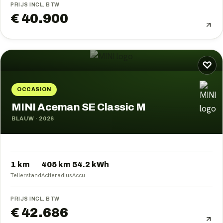
PRIJS INCL. BTW
€ 40.900
♡
OCCASION
MINI Aceman SE Classic M
BLAUW
·
2026
1 km
405
km
54.2
kWh
Tellerstand
Actieradius
Accu
PRIJS INCL. BTW
€ 42.686