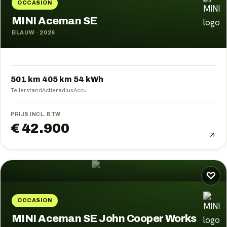
OCCASION
MINI Aceman SE
BLAUW
·
2026
501 km
405
km
54
kWh
Tellerstand
Actieradius
Accu
PRIJS INCL. BTW
€ 42.900
♡
OCCASION
MINI Aceman SE John Cooper Works