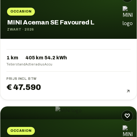
OCCASION
MINI Aceman SE Favoured L
ZWART
·
2026
1 km
405
km
54.2
kWh
Tellerstand
Actieradius
Accu
PRIJS INCL. BTW
€ 47.590
♡
OCCASION