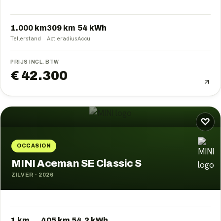
1.000 km
309
km
54
kWh
Tellerstand
Actieradius
Accu
PRIJS INCL. BTW
€ 42.300
♡
OCCASION
MINI Aceman SE Classic S
ZILVER
·
2026
1 km
405
km
54.2
kWh