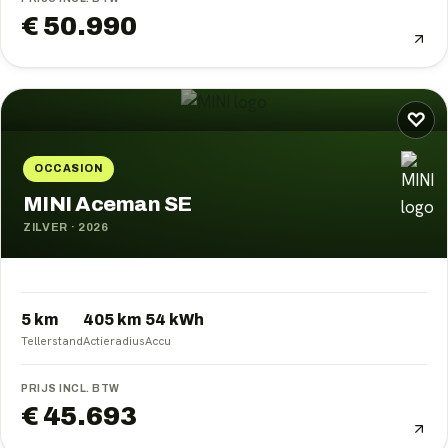
€ 50.990
♡
OCCASION
MINI Aceman SE
ZILVER
·
2026
5 km
405
km
54
kWh
Tellerstand
Actieradius
Accu
PRIJS INCL. BTW
€ 45.693