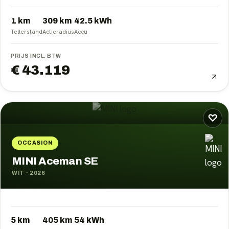
1 km
309
km
42.5
kWh
Tellerstand
Actieradius
Accu
PRIJS INCL. BTW
€ 43.119
♡
OCCASION
MINI Aceman SE
WIT
·
2026
5 km
405
km
54
kWh