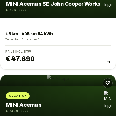
MINI Aceman SE John Cooper Works
GRIJS
·
2026
15 km
405
km
54
kWh
Tellerstand
Actieradius
Accu
PRIJS INCL. BTW
€ 47.890
♡
OCCASION
MINI Aceman
GROEN
·
2026