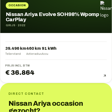
OCCASION
Nissan Ariya Evolve SOH98% Wpomp
CarPlay
GRIJS
·
2022
39.496 km
460
km
91
kWh
Tellerstand
Actieradius
Accu
PRIJS INCL. BTW
€ 36.864
DIRECT CONTACT
Nissan Ariya occasion
gezocht?