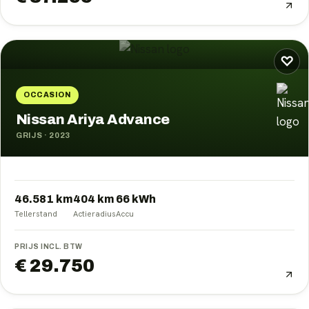
♡
OCCASION
Nissan Ariya Advance
GRIJS
·
2023
46.581 km
404
km
66
kWh
Tellerstand
Actieradius
Accu
PRIJS INCL. BTW
€ 29.750