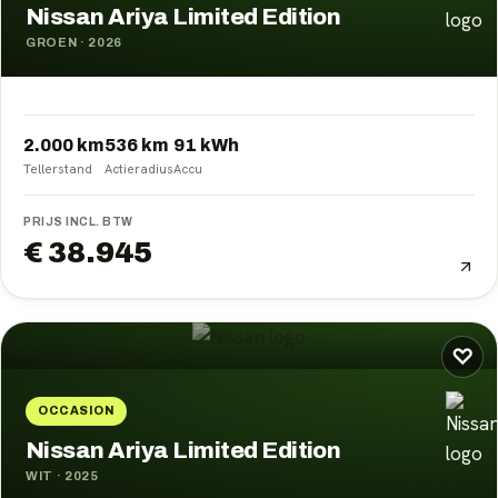
Nissan Ariya Limited Edition
GROEN
·
2026
2.000 km
536
km
91
kWh
Tellerstand
Actieradius
Accu
PRIJS INCL. BTW
€ 38.945
♡
OCCASION
Nissan Ariya Limited Edition
WIT
·
2025