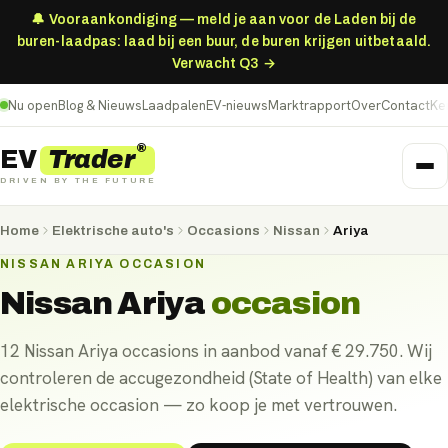
🔔 Vooraankondiging — meld je aan voor de Laden bij de
buren-laadpas: laad bij een buur, de buren krijgen uitbetaald.
Verwacht Q3 →
Nu open
Blog & Nieuws
Laadpalen
EV-nieuws
Marktrapport
Over
Contact
Ke
®
Trader
EV
DRIVEN BY THE FUTURE
Home
Elektrische auto's
Occasions
Nissan
Ariya
NISSAN ARIYA OCCASION
Nissan Ariya
occasion
12 Nissan Ariya occasions in aanbod vanaf € 29.750. Wij
controleren de accugezondheid (State of Health) van elke
elektrische occasion — zo koop je met vertrouwen.