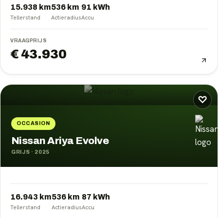
15.938 km
536
km
91
kWh
Tellerstand
Actieradius
Accu
VRAAGPRIJS
€ 43.930
♡
OCCASION
Nissan Ariya Evolve
GRIJS
·
2025
16.943 km
536
km
87
kWh
Tellerstand
Actieradius
Accu