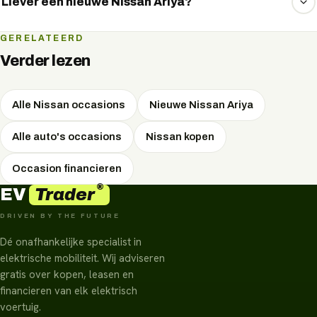
via private lease rijden. We vergelijken vrijblijvend de
Liever een nieuwe Nissan Ariya?
maandlasten — vraag het via WhatsApp.
Dat kan ook. Bekijk de nieuwe Nissan Ariya met de actuele
GERELATEERD
specificaties en lease- en koopopties op de modelpagina.
Verder lezen
Alle Nissan occasions
Nieuwe Nissan Ariya
Alle auto's occasions
Nissan kopen
Occasion financieren
®
Trader
EV
DRIVEN BY THE FUTURE
Dé onafhankelijke specialist in
elektrische mobiliteit. Wij adviseren
gratis over kopen, leasen en
financieren van elk elektrisch
voertuig.