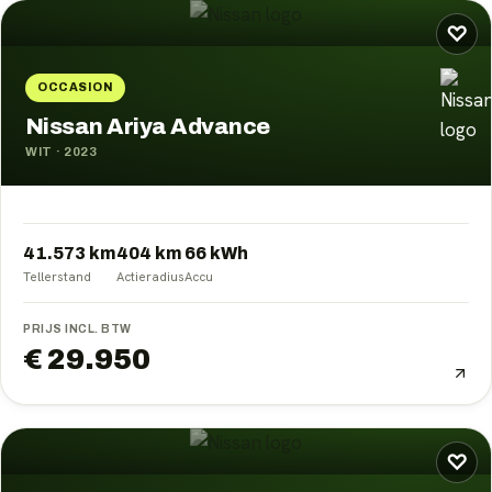
♡
OCCASION
Nissan Ariya Advance
WIT
·
2023
41.573 km
404
km
66
kWh
Tellerstand
Actieradius
Accu
PRIJS INCL. BTW
€ 29.950
♡