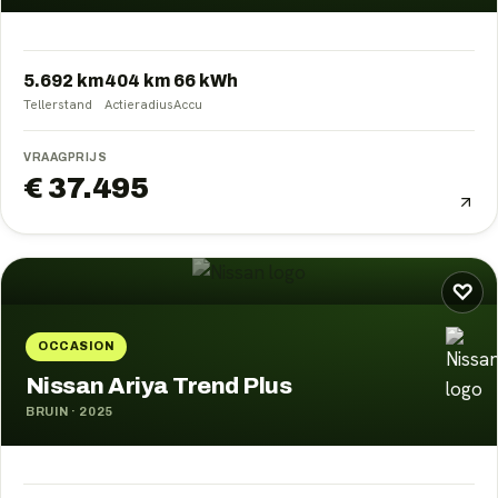
5.692 km
404
km
66
kWh
Tellerstand
Actieradius
Accu
VRAAGPRIJS
€ 37.495
♡
OCCASION
Nissan Ariya Trend Plus
BRUIN
·
2025