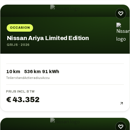
♡
OCCASION
Nissan Ariya Limited Edition
GRIJS
·
2026
10 km
536
km
91
kWh
Tellerstand
Actieradius
Accu
PRIJS INCL. BTW
€ 43.352
♡