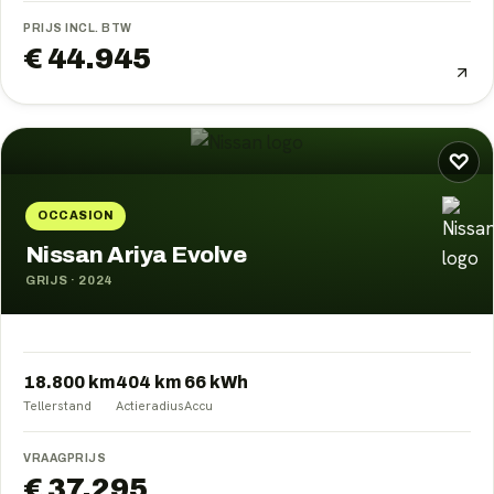
PRIJS INCL. BTW
€ 44.945
♡
OCCASION
Nissan Ariya Evolve
GRIJS
·
2024
18.800 km
404
km
66
kWh
Tellerstand
Actieradius
Accu
VRAAGPRIJS
€ 37.295