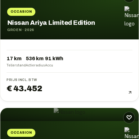
OCCASION
Nissan Ariya Limited Edition
GROEN
·
2026
17 km
536
km
91
kWh
Tellerstand
Actieradius
Accu
PRIJS INCL. BTW
€ 43.452
♡
OCCASION