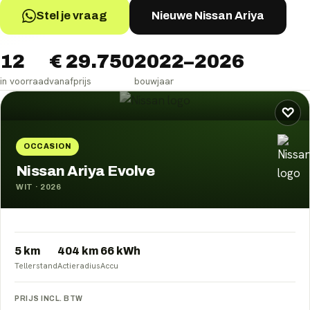
Stel je vraag
Nieuwe Nissan Ariya
12
€ 29.750
2022–2026
in voorraad
vanafprijs
bouwjaar
Nissan Ariya
occasions
♡
OCCASION
Nissan Ariya Evolve
WIT
·
2026
5 km
404
km
66
kWh
Tellerstand
Actieradius
Accu
PRIJS INCL. BTW