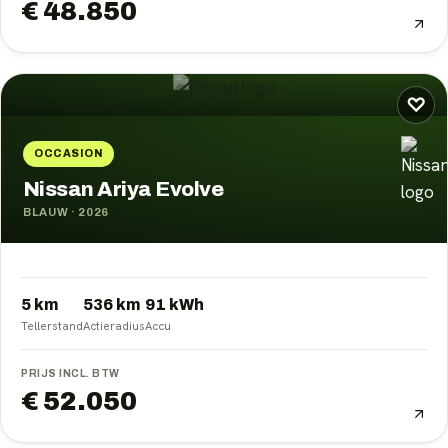
€ 48.850
♡
OCCASION
Nissan Ariya Evolve
BLAUW
·
2026
5 km
536
km
91
kWh
Tellerstand
Actieradius
Accu
PRIJS INCL. BTW
€ 52.050