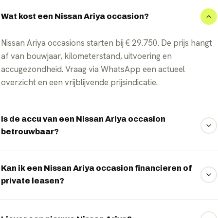
Wat kost een Nissan Ariya occasion?
Nissan Ariya occasions starten bij € 29.750. De prijs hangt
af van bouwjaar, kilometerstand, uitvoering en
accugezondheid. Vraag via WhatsApp een actueel
overzicht en een vrijblijvende prijsindicatie.
Is de accu van een Nissan Ariya occasion
betrouwbaar?
Ja, mits goed gekeurd. Wij controleren de accuconditie
(State of Health) van elke elektrische occasion; de WLTP-
Kan ik een Nissan Ariya occasion financieren of
private leasen?
actieradius van dit model loopt op tot 536 km. Zo weet je
vooraf wat de resterende capaciteit en actieradius zijn.
Ja. De meeste elektrische occasions kun je financieren of