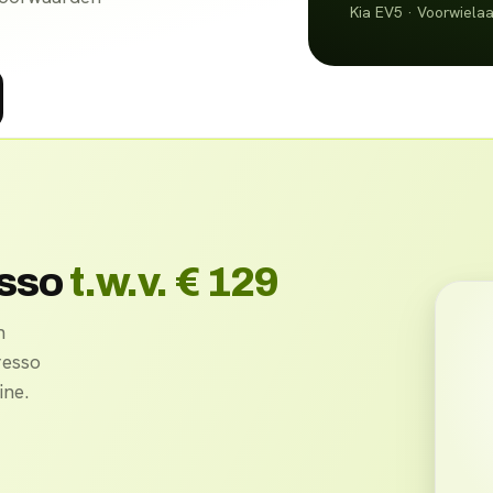
Kia EV5 · Voorwielaa
esso
t.w.v. € 129
n
resso
ne.