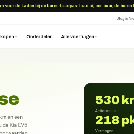
 voor de Laden bij de buren-laadpas: laad bij een buur, de buren
Blog & N
rkopen
Onderdelen
Alle voertuigen
ase
530 k
Actieradius
218 p
 km en een
 u de Kia EV5
Vermogen
 voorwaarden