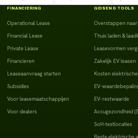
FINANCIERING
GIDSEN & TOOLS
Operational Lease
Overstappen naar 
Financial Lease
Thuis laden & laa
Private Lease
Leasevormen verge
Financieren
Zakelijk EV leasen
Leaseaanvraag starten
Kosten elektrische
Subsidies
EV-waardebepalin
Voor leasemaatschappijen
EV-restwaarde
Voor dealers
Accugezondheid (
SoH-testlocaties
Beste elektrische 