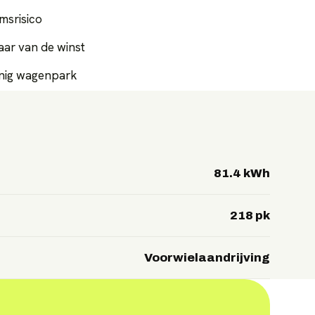
msrisico
baar van de winst
zuinig wagenpark
81.4 kWh
218 pk
Voorwielaandrijving