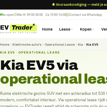
🔔 Vooraankondiging — meld je aan
Nu open
Ma–Vr 09:00–20:00 · Za 10:00–16:00
Contact via WhatsApp
®
Trader
EV
Home
Lease
Kopen
Ve
DRIVEN BY THE FUTURE
Home
Elektrische auto's
Operational Lease
Kia
Kia EV5
KIA EV5 · OPERATIONAL LEASE
Kia EV5
via
operational le
Ruime elektrische gezins-SUV met een actieradius tot 530
modern, comfortabel interieur.. Via operational lease rijdt
zorgeloos — EVTrader regelt altijd de scherpste prijs én