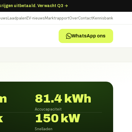
 krijgen uitbetaald. Verwacht Q3 →
ieuws
Laadpalen
EV-nieuws
Marktrapport
Over
Contact
Kennisbank
WhatsApp ons
m
81.4 kWh
Accucapaciteit
k
150 kW
Snelladen