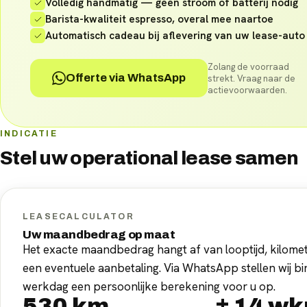
Volledig handmatig — geen stroom of batterij nodig
Barista-kwaliteit espresso, overal mee naartoe
Automatisch cadeau bij aflevering van uw lease-auto
Zolang de voorraad
Offerte via WhatsApp
strekt. Vraag naar de
actievoorwaarden.
INDICATIE
Stel uw
operational lease
samen
LEASECALCULATOR
Uw maandbedrag op maat
Het exacte maandbedrag hangt af van looptijd, kilomet
een eventuele aanbetaling. Via WhatsApp stellen wij b
werkdag een persoonlijke berekening voor u op.
530
km
±
14
wk