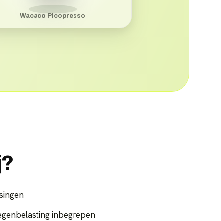
Wacaco Picopresso
j?
singen
egenbelasting inbegrepen