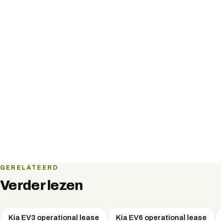
GERELATEERD
Verder lezen
Kia EV3 operational lease
Kia EV6 operational lease