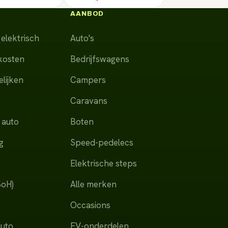
AANBOD
elektrisch
Auto's
dkosten
Bedrijfswagens
lijken
Campers
Caravans
 auto
Boten
g
Speed-pedelecs
Elektrische steps
SoH)
Alle merken
Occasions
auto
EV-onderdelen