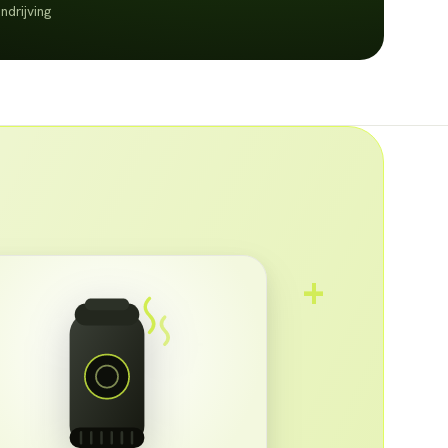
ndrijving
+