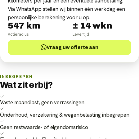
kilometers per jaar en een eventuele aanbetaling.
Via WhatsApp stellen wij binnen één werkdag een
persoonlijke berekening voor u op.
547
km
±
14
wkn
Actieradius
Levertijd
Vraag uw offerte aan
INBEGREPEN
Wat zit erbij?
Vaste maandlast, geen verrassingen
Onderhoud, verzekering & wegenbelasting inbegrepen
Geen restwaarde- of eigendomsrisico