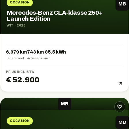
OCCASION
MB
Mercedes-Benz CLA-klasse 250+
Launch Edition
WIT
·
2026
6.979 km
743
km
85.5
kWh
Tellerstand
Actieradius
Accu
PRIJS INCL. BTW
€ 52.900
MB
♡
OCCASION
MB