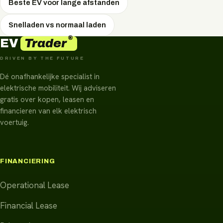
Beste EV voor lange afstanden
Snelladen vs normaal laden
®
Trader
EV
DRIVEN BY THE FUTURE
Dé onafhankelijke specialist in
elektrische mobiliteit. Wij adviseren
gratis over kopen, leasen en
financieren van elk elektrisch
voertuig.
FINANCIERING
Operational Lease
Financial Lease