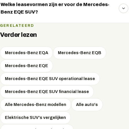
949 per maand. Het exacte maandbedrag hangt af van de
Welke leasevormen zijn er voor de Mercedes-
Benz EQE SUV?
looptijd, het jaarkilometrage, een eventuele aanbetaling en
de leasevorm. EVTrader vergelijkt onafhankelijk meerdere
Voor de Mercedes-Benz EQE SUV zijn de beschikbare
GERELATEERD
leasemaatschappijen en onderhandelt de scherpste
leasevormen: Operational Lease, Financial Lease, Private
Verder lezen
maandprijs — gratis, via WhatsApp.
Lease. Bij private lease betaalt u als particulier een all-in
vast maandbedrag; operational en financial lease zijn
Mercedes-Benz EQA
Mercedes-Benz EQB
zakelijke vormen met fiscale voordelen. Welke vorm het
voordeligst is, hangt af van uw situatie — EVTrader
Mercedes-Benz EQE
adviseert onafhankelijk en onderhandelt de scherpste
Mercedes-Benz EQE SUV operational lease
prijs.
Mercedes-Benz EQE SUV financial lease
Alle Mercedes-Benz modellen
Alle auto's
Elektrische SUV's vergelijken