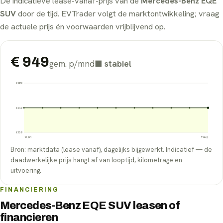
De indicatieve lease-vanaf-prijs van de
Mercedes-Benz EQE
SUV
door de tijd. EVTrader volgt de marktontwikkeling; vraag
de actuele prijs én voorwaarden vrijblijvend op.
€
949
gem. p/mnd
■
stabiel
€
989
€
949
€
909
12 jun
9 aug
Bron: marktdata (lease vanaf), dagelijks bijgewerkt. Indicatief — de
daadwerkelijke prijs hangt af van looptijd, kilometrage en
uitvoering.
FINANCIERING
Mercedes-Benz EQE SUV leasen of
financieren