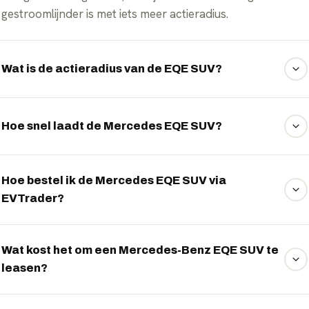
gestroomlijnder is met iets meer actieradius.
Wat is de actieradius van de EQE SUV?
De EQE SUV haalt tot ongeveer 547 km WLTP dankzij de
accu met circa 90 kWh bruikbaar.
Hoe snel laadt de Mercedes EQE SUV?
De EQE SUV laadt met maximaal circa 170 kW
gelijkstroom, waarmee 10 tot 80 procent in ongeveer 32
Hoe bestel ik de Mercedes EQE SUV via
EVTrader?
minuten geladen is.
EVTrader regelt de EQE SUV via operational lease, private
lease of koop. Vraag uw voorstel aan via WhatsApp.
Wat kost het om een Mercedes-Benz EQE SUV te
leasen?
Een Mercedes-Benz EQE SUV leasen kan vanaf circa €