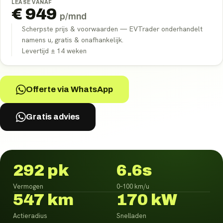
LEASE VANAF
€
949
p/mnd
Scherpste prijs & voorwaarden — EVTrader onderhandelt
namens u, gratis & onafhankelijk.
Levertijd ±
14
weken
Offerte via WhatsApp
Gratis advies
292 pk
6.6s
Vermogen
0–100 km/u
547 km
170 kW
Actieradius
Snelladen