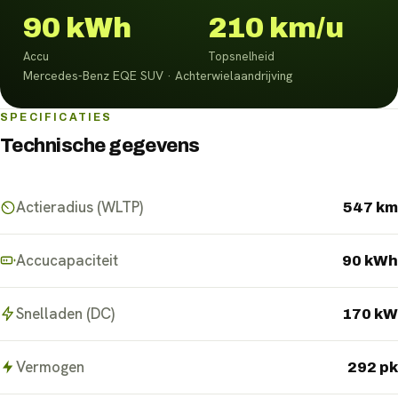
90 kWh
210 km/u
Accu
Topsnelheid
Mercedes-Benz EQE SUV · Achterwielaandrijving
SPECIFICATIES
Technische gegevens
Actieradius (WLTP)
547 km
Accucapaciteit
90 kWh
Snelladen (DC)
170 kW
Vermogen
292 pk