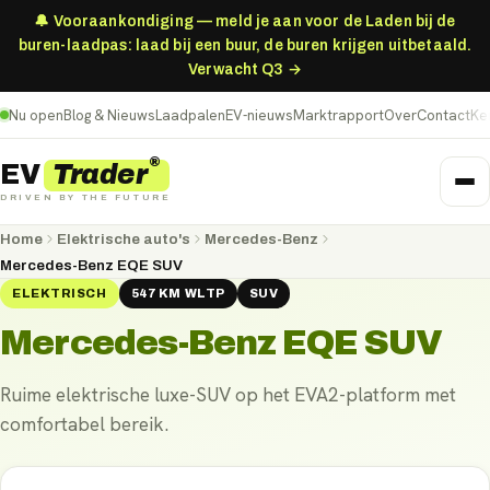
🔔 Vooraankondiging — meld je aan voor de Laden bij de
buren-laadpas: laad bij een buur, de buren krijgen uitbetaald.
Verwacht Q3 →
Nu open
Blog & Nieuws
Laadpalen
EV-nieuws
Marktrapport
Over
Contact
Ke
®
Trader
EV
DRIVEN BY THE FUTURE
Home
Elektrische auto's
Mercedes-Benz
Mercedes-Benz EQE SUV
ELEKTRISCH
547
KM
WLTP
SUV
Mercedes-Benz EQE SUV
Ruime elektrische luxe-SUV op het EVA2-platform met
comfortabel bereik.