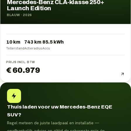
Mercedes-Benz CLA-klasse 250+
Launch Edition
BLAUW
·
2026
10 km
743
km
85.5
kWh
Tellerstand
Actieradius
Accu
PRIJS INCL. BTW
€ 60.979
Thuis laden voor uw Mercedes-Benz EQE
SUV?
Regel meteen de juiste laadpaal en installatie —
onafhankelijk advies en altijd de scherpste prijs én