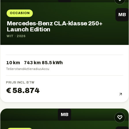
OCCASION
MB
Mercedes-Benz CLA-klasse 250+
Launch Edition
WIT
·
2026
10 km
743
km
85.5
kWh
Tellerstand
Actieradius
Accu
PRIJS INCL. BTW
€ 58.874
MB
♡