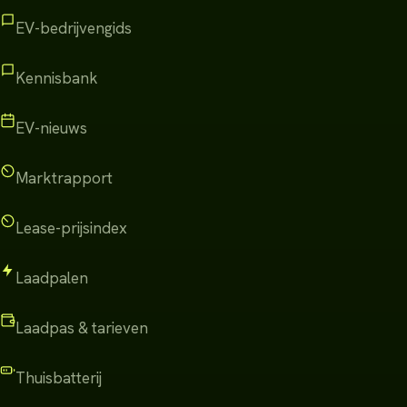
EV-bedrijvengids
Kennisbank
EV-nieuws
Marktrapport
Lease-prijsindex
Laadpalen
Laadpas & tarieven
Thuisbatterij