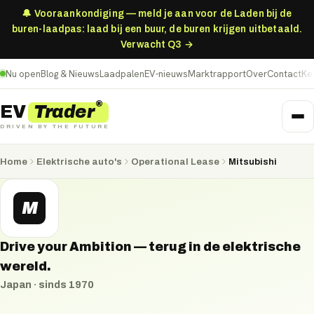
🔔 Vooraankondiging — meld je aan voor de Laden bij de
buren-laadpas: laad bij een buur, de buren krijgen uitbetaald.
Verwacht Q3 →
Nu open
Blog & Nieuws
Laadpalen
EV-nieuws
Marktrapport
Over
Contact
Ke
®
Trader
EV
DRIVEN BY THE FUTURE
Home
Elektrische auto's
Operational Lease
Mitsubishi
M
Drive your Ambition — terug in de elektrische
wereld.
Japan
· sinds
1970