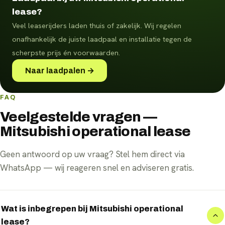
lease?
Veel leaserijders laden thuis of zakelijk. Wij regelen
onafhankelijk de juiste laadpaal en installatie tegen de
scherpste prijs én voorwaarden.
Naar laadpalen →
FAQ
Veelgestelde vragen —
Mitsubishi operational lease
Geen antwoord op uw vraag? Stel hem direct via
WhatsApp — wij reageren snel en adviseren gratis.
Wat is inbegrepen bij Mitsubishi operational
lease?