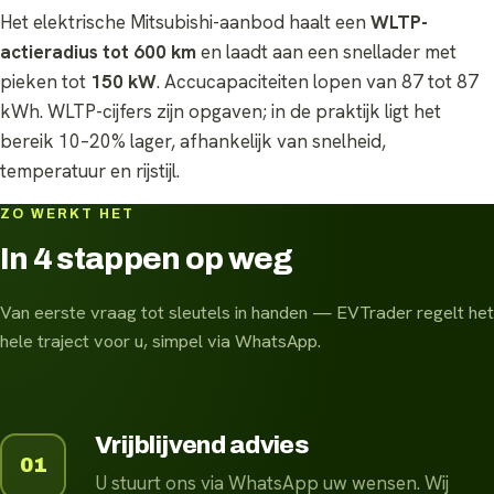
Het elektrische Mitsubishi-aanbod haalt een
WLTP-
actieradius tot 600 km
en laadt aan een snellader met
pieken tot
150 kW
. Accucapaciteiten lopen van 87 tot 87
kWh. WLTP-cijfers zijn opgaven; in de praktijk ligt het
bereik 10–20% lager, afhankelijk van snelheid,
temperatuur en rijstijl.
ZO WERKT HET
In 4 stappen op weg
Van eerste vraag tot sleutels in handen — EVTrader regelt het
hele traject voor u, simpel via WhatsApp.
Vrijblijvend advies
01
U stuurt ons via WhatsApp uw wensen. Wij