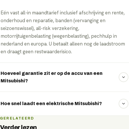
Eén vast all-in maandtarief inclusief afschrijving en rente,
onderhoud en reparatie, banden (vervanging en
seizoenswissel), all-risk verzekering,
motorrijtuigenbelasting (wegenbelasting), pechhulp in
nederland en europa. U betaalt alleen nog de laadstroom
en draagt geen restwaarderisico.
Hoeveel garantie zit er op de accu van een
Mitsubishi?
Mitsubishi geeft doorgaans 8 jaar of 160.000 km garantie
op het accupakket, met behoud van minimaal 70%
Hoe snel laadt een elektrische Mitsubishi?
capaciteit. Bij lease draagt u bovendien geen restwaarde-
of accurisico.
De snelste Mitsubishi-modellen laden aan een snellader
GERELATEERD
met pieken tot 150 kW DC, goed om onderweg in korte
Verder lezen