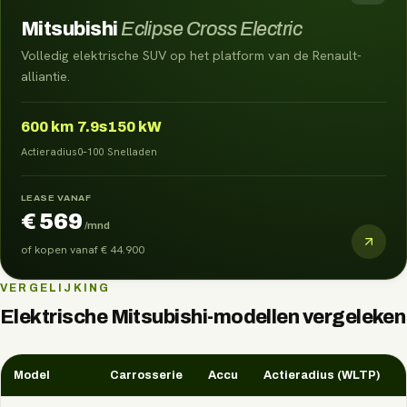
Mitsubishi
Eclipse Cross Electric
Volledig elektrische SUV op het platform van de Renault-
alliantie.
600
km
7.9s
150 kW
Actieradius
0–100
Snelladen
LEASE VANAF
€ 569
/mnd
of kopen vanaf
€ 44.900
VERGELIJKING
Elektrische
Mitsubishi
-modellen vergeleken
Model
Carrosserie
Accu
Actieradius (WLTP)