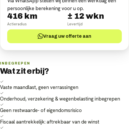
Via WhatsApp stellen wij binnen één werkdag een
persoonlijke berekening voor u op.
416
km
±
12
wkn
Actieradius
Levertijd
Vraag uw offerte aan
INBEGREPEN
Wat zit erbij?
Vaste maandlast, geen verrassingen
Onderhoud, verzekering & wegenbelasting inbegrepen
Geen restwaarde- of eigendomsrisico
Fiscaal aantrekkelijk: aftrekbaar van de winst