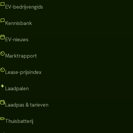
EV-bedrijvengids
Kennisbank
EV-nieuws
Marktrapport
Lease-prijsindex
Laadpalen
Laadpas & tarieven
Thuisbatterij