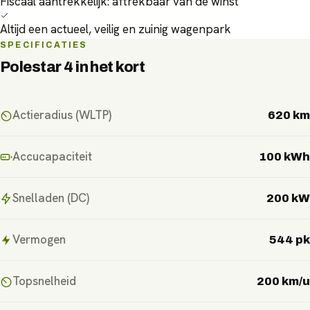
Fiscaal aantrekkelijk: aftrekbaar van de winst
Altijd een actueel, veilig en zuinig wagenpark
SPECIFICATIES
Polestar 4
in het kort
Actieradius (WLTP)
620 km
Accucapaciteit
100 kWh
Snelladen (DC)
200 kW
Vermogen
544 pk
Topsnelheid
200 km/u