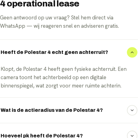
4 operational lease
Geen antwoord op uw vraag? Stel hem direct via
WhatsApp — wij reageren snel en adviseren gratis.
Heeft de Polestar 4 echt geen achterruit?
Klopt, de Polestar 4 heeft geen fysieke achterruit. Een
camera toont het achterbeeld op een digitale
binnenspiegel, wat zorgt voor meer ruimte achterin.
Wat is de actieradius van de Polestar 4?
De Polestar 4 haalt met het 100 kWh accupakket tot 620
km volgens WLTP, afhankelijk van uitvoering en
Hoeveel pk heeft de Polestar 4?