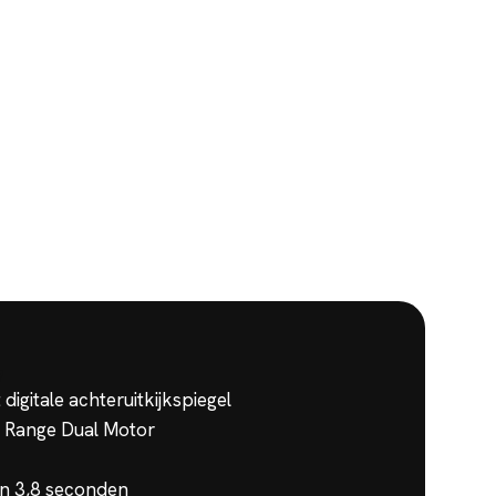
?
igitale achteruitkijkspiegel
 Range Dual Motor
in 3,8 seconden