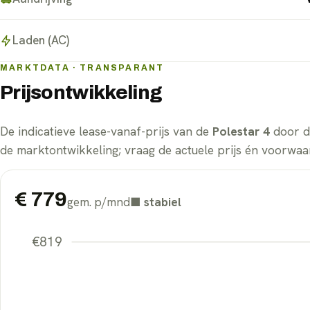
Laden (AC)
MARKTDATA · TRANSPARANT
Prijsontwikkeling
De indicatieve lease-vanaf-prijs van de
Polestar 4
door de
de marktontwikkeling; vraag de actuele prijs én voorwaar
€
779
gem. p/mnd
■
stabiel
€
819