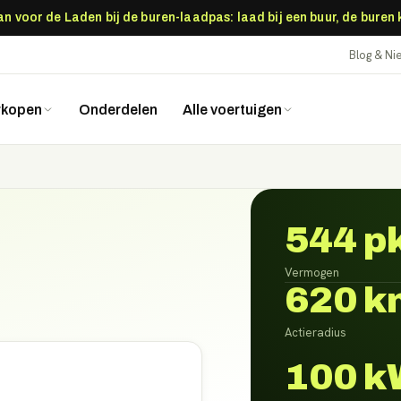
 voor de Laden bij de buren-laadpas: laad bij een buur, de buren
Blog & N
rkopen
Onderdelen
Alle voertuigen
544 p
Vermogen
620 k
Actieradius
100 k