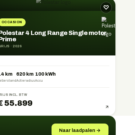
♡
OCCASION
Polestar 4 Long Range Single motor
Prime
GRIJS
·
2026
14 km
620
km
100
kWh
ellerstand
Actieradius
Accu
RIJS INCL. BTW
€ 55.899
Naar laadpalen →