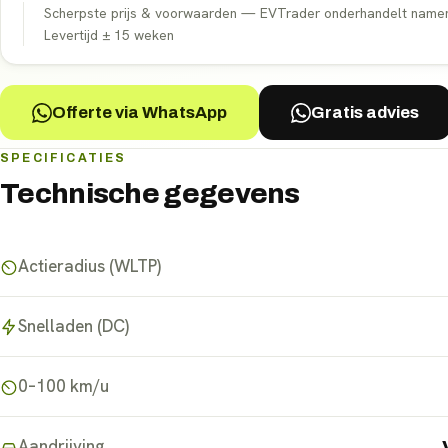
Scherpste prijs & voorwaarden — EVTrader onderhandelt namens 
Levertijd ±
15
weken
Offerte via WhatsApp
Gratis advies
SPECIFICATIES
Technische gegevens
Actieradius (WLTP)
Snelladen (DC)
0–100 km/u
Aandrijving