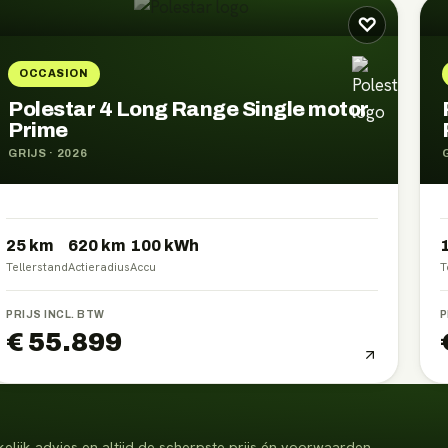
♡
OCCASION
Polestar 4 Long Range Single motor
Prime
GRIJS
·
2026
25 km
620
km
100
kWh
Tellerstand
Actieradius
Accu
T
PRIJS INCL. BTW
P
€ 55.899
elijk advies en altijd de scherpste prijs én voorwaarden.