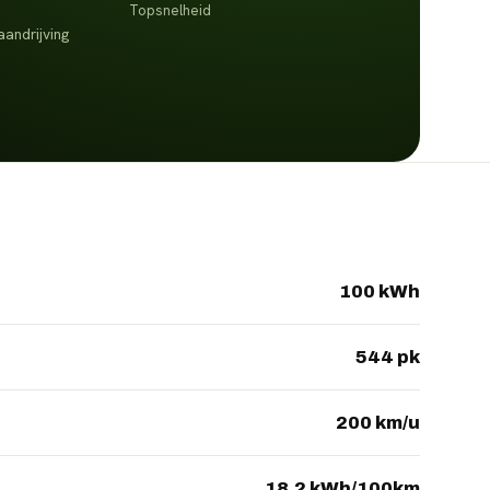
Topsnelheid
aandrijving
100 kWh
544 pk
200 km/u
18.2 kWh/100km