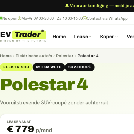
🔔 Vooraankondiging — meld je aan
Nu open
Ma–Vr 09:00–20:00 · Za 10:00–16:00
Contact via WhatsApp
®
Trader
EV
Home
Lease
Kopen
Ve
DRIVEN BY THE FUTURE
Home
Elektrische auto's
Polestar
Polestar 4
ELEKTRISCH
620
KM
WLTP
SUV-COUPÉ
Polestar 4
Vooruitstrevende SUV-coupé zonder achterruit.
LEASE VANAF
€
779
p/mnd