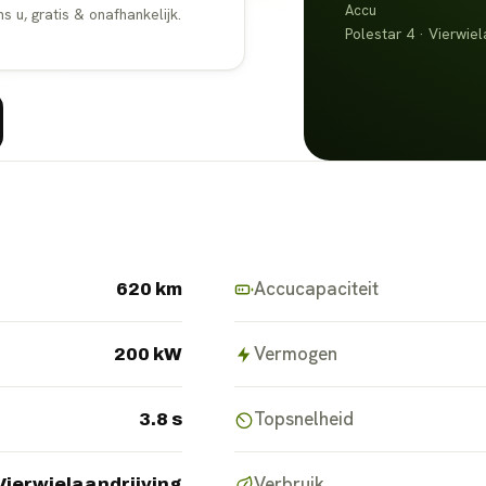
Accu
u, gratis & onafhankelijk.
Polestar 4 · Vierwiel
Accucapaciteit
620 km
Vermogen
200 kW
Topsnelheid
3.8 s
Verbruik
Vierwielaandrijving