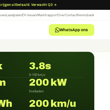
 krijgen uitbetaald. Verwacht Q3 →
ieuws
Laadpalen
EV-nieuws
Marktrapport
Over
Contact
Kennisbank
WhatsApp ons
k
3.8s
0–100 km/u
m
200 kW
Snelladen
Wh
200 km/u