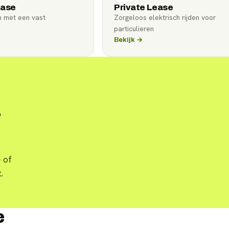
ease
Private Lease
n met een vast
Zorgeloos elektrisch rijden voor
particulieren
Bekijk →
4
 of
.
e