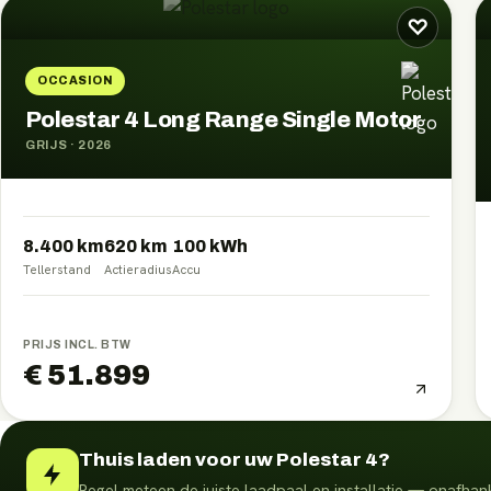
♡
OCCASION
Polestar 4 Long Range Single Motor
GRIJS
·
2026
8.400 km
620
km
100
kWh
Tellerstand
Actieradius
Accu
PRIJS INCL. BTW
€ 51.899
Thuis laden voor uw Polestar 4?
Regel meteen de juiste laadpaal en installatie — onafhank