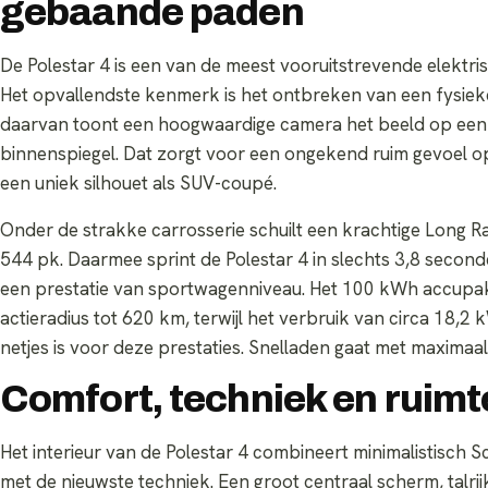
gebaande paden
De Polestar 4 is een van de meest vooruitstrevende elektri
Het opvallendste kenmerk is het ontbreken van een fysieke 
daarvan toont een hoogwaardige camera het beeld op een d
binnenspiegel. Dat zorgt voor een ongekend ruim gevoel 
een uniek silhouet als SUV-coupé.
Onder de strakke carrosserie schuilt een krachtige Long 
544 pk. Daarmee sprint de Polestar 4 in slechts 3,8 secon
een prestatie van sportwagenniveau. Het 100 kWh accupa
actieradius tot 620 km, terwijl het verbruik van circa 18,
netjes is voor deze prestaties. Snelladen gaat met maximaa
Comfort, techniek en ruimt
Het interieur van de Polestar 4 combineert minimalistisch 
met de nieuwste techniek. Een groot centraal scherm, talri