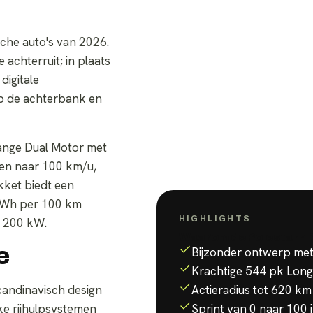
sche auto's van 2026.
achterruit; in plaats
igitale
op de achterbank en
Range Dual Motor met
den naar 100 km/u,
kket biedt een
2 kWh per 100 km
HIGHLIGHTS
l 200 kW.
Waarom de
Polestar 4
e
Bijzonder ontwerp met d
Krachtige 544 pk Long
Scandinavisch design
Actieradius tot 620 km
jke rijhulpsystemen
Sprint van 0 naar 100 