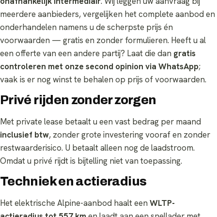
onafhankelijk intermediair
. Wij leggen uw aanvraag bij
meerdere aanbieders, vergelijken het complete aanbod en
onderhandelen namens u de scherpste prijs én
voorwaarden — gratis en zonder formulieren. Heeft u al
een offerte van een andere partij? Laat die dan
gratis
controleren met onze second opinion via WhatsApp
;
vaak is er nog winst te behalen op prijs of voorwaarden.
Privé rijden zonder zorgen
Met private lease betaalt u een vast bedrag per maand
inclusief btw
, zonder grote investering vooraf en zonder
restwaarderisico. U betaalt alleen nog de laadstroom.
Omdat u privé rijdt is bijtelling niet van toepassing.
Techniek en actieradius
Het elektrische Alpine-aanbod haalt een
WLTP-
actieradius tot 557 km
en laadt aan een snellader met