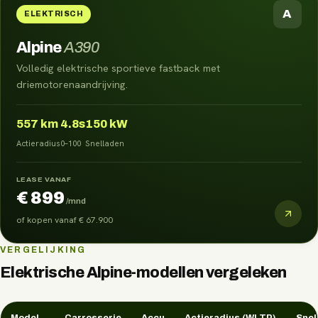
A
ELEKTRISCH
Alpine
A390
Volledig elektrische sportieve fastback met
driemotorenaandrijving.
557
km
4.8s
150 kW
Actieradius
0–100
Snelladen
LEASE VANAF
€ 899
/mnd
of kopen vanaf
€ 67.900
VERGELIJKING
Elektrische
Alpine
-modellen vergeleken
Model
Carrosserie
Accu
Actieradius (WLTP)
Snel