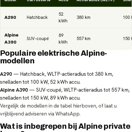
52
Hatchback
380
km
100
A290
kWh
89
Alpine
SUV-coupé
557
km
150
kWh
A390
Populaire elektrische Alpine-
modellen
A290
— Hatchback, WLTP-actieradius tot 380 km,
snelladen tot 100 kW, 52 kWh accu.
Alpine A390
— SUV-coupé, WLTP-actieradius tot 557 km,
snelladen tot 150 kW, 89 kWh accu.
Vergelijk de modellen in de tabel hierboven, of laat u
vrijblijvend adviseren via WhatsApp.
Wat is inbegrepen bij Alpine private