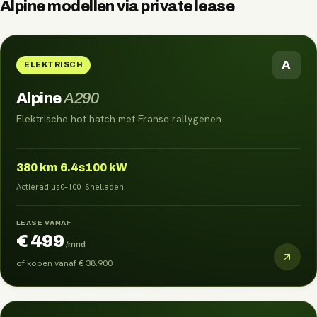
Alpine
modellen via
private lease
A
ELEKTRISCH
Alpine
A290
Elektrische hot hatch met Franse rallygenen.
380
km
6.4s
100 kW
Actieradius
0–100
Snelladen
LEASE VANAF
€ 499
/mnd
of kopen vanaf
€ 38.900