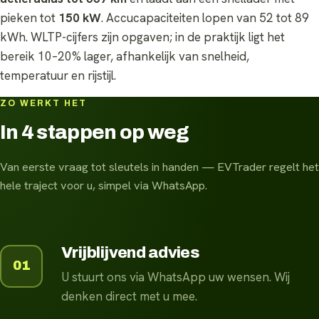
pieken tot
150 kW
. Accucapaciteiten lopen van 52 tot 89
kWh. WLTP-cijfers zijn opgaven; in de praktijk ligt het
bereik 10–20% lager, afhankelijk van snelheid,
temperatuur en rijstijl.
ZO WERKT HET
In 4 stappen op weg
Van eerste vraag tot sleutels in handen — EVTrader regelt het
hele traject voor u, simpel via WhatsApp.
Vrijblijvend advies
01
U stuurt ons via WhatsApp uw wensen. Wij
denken direct met u mee.