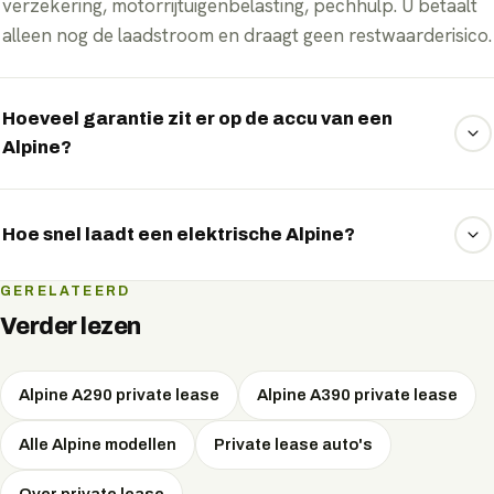
verzekering, motorrijtuigenbelasting, pechhulp. U betaalt
alleen nog de laadstroom en draagt geen restwaarderisico.
Hoeveel garantie zit er op de accu van een
Alpine?
Alpine geeft doorgaans 8 jaar of 160.000 km garantie op
het accupakket, met behoud van minimaal 70% capaciteit.
Hoe snel laadt een elektrische Alpine?
Bij lease draagt u bovendien geen restwaarde- of
accurisico.
De snelste Alpine-modellen laden aan een snellader met
GERELATEERD
pieken tot 150 kW DC, goed om onderweg in korte tijd
Verder lezen
een groot deel bij te laden. Thuis of op het werk laadt u
met wisselstroom.
Alpine A290 private lease
Alpine A390 private lease
Alle Alpine modellen
Private lease auto's
Over private lease