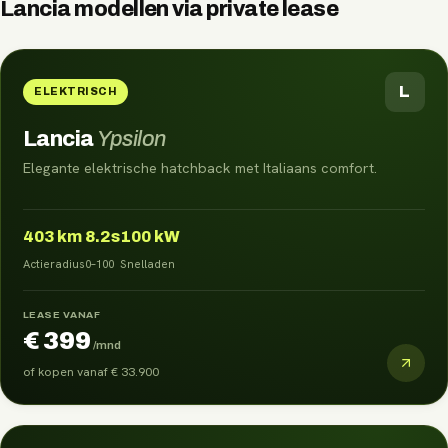
Lancia
modellen via
private lease
L
ELEKTRISCH
Lancia
Ypsilon
Elegante elektrische hatchback met Italiaans comfort.
403
km
8.2s
100 kW
Actieradius
0–100
Snelladen
LEASE VANAF
€ 399
/mnd
of kopen vanaf
€ 33.900