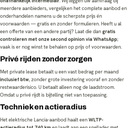
onafhankelijk intermediair
. Wij leggen uw aanvraag bij
meerdere aanbieders, vergelijken het complete aanbod en
onderhandelen namens u de scherpste prijs én
voorwaarden — gratis en zonder formulieren. Heeft u al
een offerte van een andere partij? Laat die dan
gratis
controleren met onze second opinion via WhatsApp
;
vaak is er nog winst te behalen op prijs of voorwaarden.
Privé rijden zonder zorgen
Met private lease betaalt u een vast bedrag per maand
inclusief btw
, zonder grote investering vooraf en zonder
restwaarderisico. U betaalt alleen nog de laadstroom.
Omdat u privé rijdt is bijtelling niet van toepassing.
Techniek en actieradius
Het elektrische Lancia-aanbod haalt een
WLTP-
actieradius tot 740 km
en laadt aan een snellader met