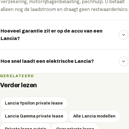
verzekering, motorrijtuigenbelasting, pechhulp. U betaalt
alleen nog de laadstroom en draagt geen restwaarderisico.
Hoeveel garantie zit er op de accu van een
Lancia?
Lancia geeft doorgaans 8 jaar of 160.000 km garantie op
het accupakket, met behoud van minimaal 70% capaciteit.
Hoe snel laadt een elektrische Lancia?
Bij lease draagt u bovendien geen restwaarde- of
accurisico.
De snelste Lancia-modellen laden aan een snellader met
GERELATEERD
pieken tot 160 kW DC, goed om onderweg in korte tijd
Verder lezen
een groot deel bij te laden. Thuis of op het werk laadt u
met wisselstroom.
Lancia Ypsilon private lease
Lancia Gamma private lease
Alle Lancia modellen
Private lease auto's
Over private lease