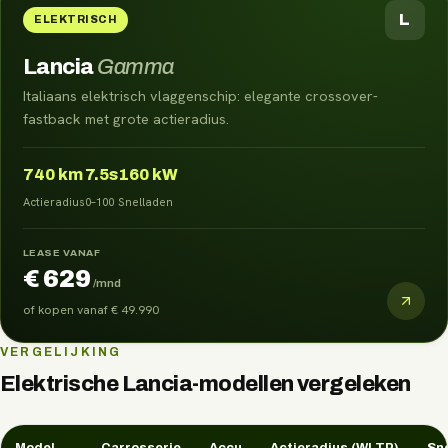
L
ELEKTRISCH
Lancia
Gamma
Italiaans elektrisch vlaggenschip: elegante crossover-
fastback met grote actieradius.
740
km
7.5s
160 kW
Actieradius
0–100
Snelladen
LEASE VANAF
€ 629
/mnd
of kopen vanaf
€ 49.990
VERGELIJKING
Elektrische
Lancia
-modellen vergeleken
Model
Carrosserie
Accu
Actieradius (WLTP)
Sne