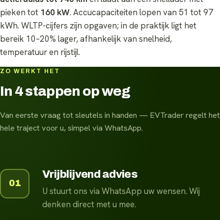
pieken tot
160 kW
. Accucapaciteiten lopen van 51 tot 97
kWh. WLTP-cijfers zijn opgaven; in de praktijk ligt het
bereik 10–20% lager, afhankelijk van snelheid,
temperatuur en rijstijl.
ZO WERKT HET
In 4 stappen op weg
Van eerste vraag tot sleutels in handen — EVTrader regelt het
hele traject voor u, simpel via WhatsApp.
Vrijblijvend advies
01
U stuurt ons via WhatsApp uw wensen. Wij
denken direct met u mee.