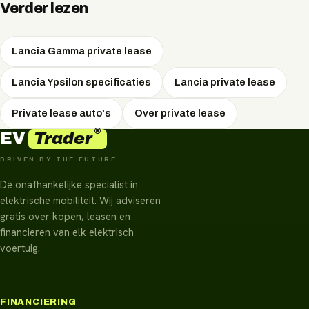
maandbedrag, net als onderhoud, banden,
Verder lezen
wegenbelasting en pechhulp.
Lancia Gamma private lease
Lancia Ypsilon specificaties
Lancia private lease
Private lease auto's
Over private lease
®
Trader
EV
DRIVEN BY THE FUTURE
Dé onafhankelijke specialist in
elektrische mobiliteit. Wij adviseren
gratis over kopen, leasen en
financieren van elk elektrisch
voertuig.
FINANCIERING