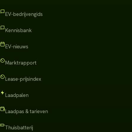
EV-bedrijvengids
Kennisbank
EV-nieuws
Marktrapport
Lease-prijsindex
Laadpalen
Laadpas & tarieven
Thuisbatterij