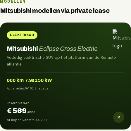
MODELLEN
Mitsubishi
modellen via
private lease
ELEKTRISCH
Mitsubishi
Eclipse Cross Electric
Volledig elektrische SUV op het platform van de Renault-
alliantie.
600
km
7.9s
150 kW
Actieradius
0–100
Snelladen
LEASE VANAF
€ 569
/mnd
of kopen vanaf
€ 44.900