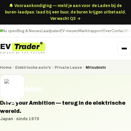
🔔 Vooraankondiging — meld je aan voor de Laden bij de
buren-laadpas: laad bij een buur, de buren krijgen uitbetaald.
Verwacht Q3 →
Nu open
Blog & Nieuws
Laadpalen
EV-nieuws
Marktrapport
Over
Contact
Ke
®
Trader
EV
DRIVEN BY THE FUTURE
Home
Elektrische auto's
Private Lease
Mitsubishi
Drive your Ambition — terug in de elektrische
wereld.
Japan
· sinds
1970