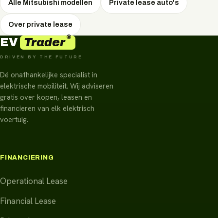
Alle Mitsubishi modellen
Private lease auto's
Over private lease
®
Trader
EV
DRIVEN BY THE FUTURE
Dé onafhankelijke specialist in
elektrische mobiliteit. Wij adviseren
gratis over kopen, leasen en
financieren van elk elektrisch
voertuig.
FINANCIERING
Operational Lease
Financial Lease