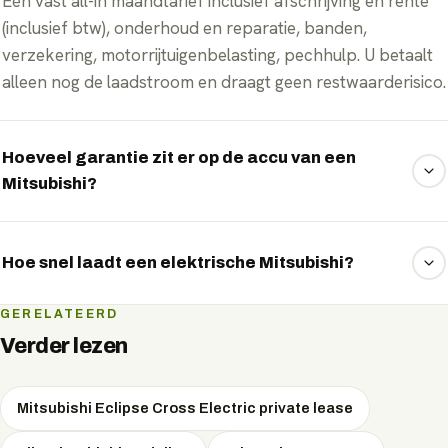
Eén vast all-in maandtarief inclusief afschrijving en rente
(inclusief btw), onderhoud en reparatie, banden,
verzekering, motorrijtuigenbelasting, pechhulp. U betaalt
alleen nog de laadstroom en draagt geen restwaarderisico.
Hoeveel garantie zit er op de accu van een
Mitsubishi?
Mitsubishi geeft doorgaans 8 jaar of 160.000 km garantie
op het accupakket, met behoud van minimaal 70%
Hoe snel laadt een elektrische Mitsubishi?
capaciteit. Bij lease draagt u bovendien geen restwaarde-
of accurisico.
De snelste Mitsubishi-modellen laden aan een snellader
GERELATEERD
met pieken tot 150 kW DC, goed om onderweg in korte
Verder lezen
tijd een groot deel bij te laden. Thuis of op het werk laadt u
met wisselstroom.
Mitsubishi Eclipse Cross Electric private lease