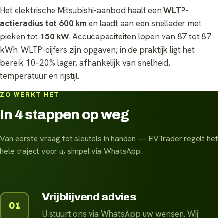
Het elektrische Mitsubishi-aanbod haalt een
WLTP-
actieradius tot 600 km
en laadt aan een snellader met
pieken tot
150 kW
. Accucapaciteiten lopen van 87 tot 87
kWh. WLTP-cijfers zijn opgaven; in de praktijk ligt het
bereik 10–20% lager, afhankelijk van snelheid,
temperatuur en rijstijl.
ZO WERKT HET
In 4 stappen op weg
Van eerste vraag tot sleutels in handen — EVTrader regelt het
hele traject voor u, simpel via WhatsApp.
Vrijblijvend advies
01
U stuurt ons via WhatsApp uw wensen. Wij