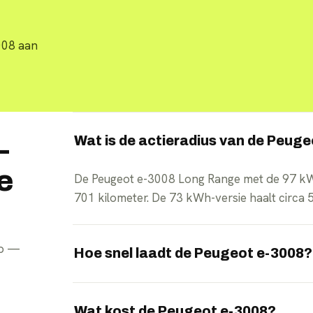
008 aan
Wat is de actieradius van de Peug
—
e
De Peugeot e-3008 Long Range met de 97 kW
701 kilometer. De 73 kWh-versie haalt circa 
pp —
Hoe snel laadt de Peugeot e-3008?
De e-3008 laadt aan een snellader met pieke
van 10 naar 80 procent laadt.
Wat kost de Peugeot e-3008?