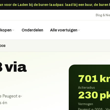
 voor de Laden bij de buren-laadpas: laad bij een buur, de buren
Blog & N
rkopen
Onderdelen
Alle voertuigen
008
8
via
701 k
Actieradius
230 p
e Peugeot e-
s én
Vermogen
Peugeot e-3008 · Voo