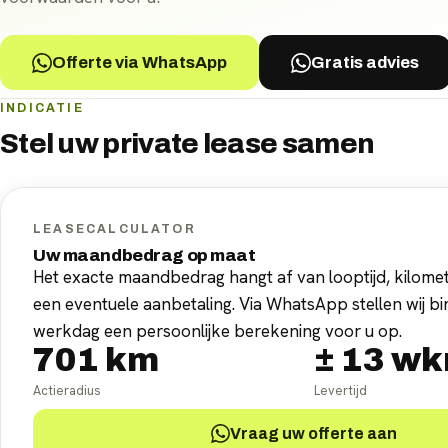
Offerte via WhatsApp
Gratis advies
INDICATIE
Stel uw
private lease
samen
LEASECALCULATOR
Uw maandbedrag op maat
Het exacte maandbedrag hangt af van looptijd, kilomet
een eventuele aanbetaling. Via WhatsApp stellen wij b
werkdag een persoonlijke berekening voor u op.
701
km
±
13
wk
Actieradius
Levertijd
Vraag uw offerte aan