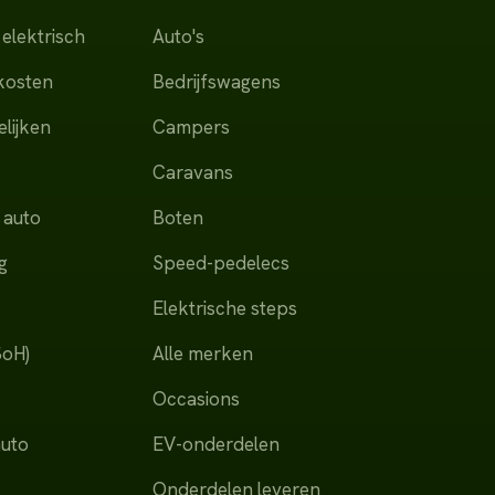
elektrisch
Auto's
dkosten
Bedrijfswagens
lijken
Campers
Caravans
 auto
Boten
g
Speed-pedelecs
Elektrische steps
SoH)
Alle merken
Occasions
auto
EV-onderdelen
Onderdelen leveren