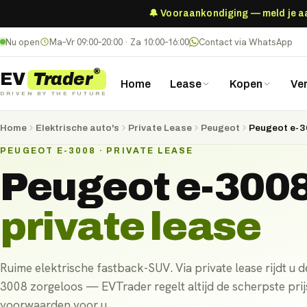
🔔 Vooraankondiging — meld je aan
Nu open
Ma–Vr 09:00–20:00 · Za 10:00–16:00
Contact via WhatsApp
®
Trader
EV
Home
Lease
Kopen
Ve
DRIVEN BY THE FUTURE
Home
Elektrische auto's
Private Lease
Peugeot
Peugeot e-3
PEUGEOT E-3008 · PRIVATE LEASE
Peugeot e-300
private lease
Ruime elektrische fastback-SUV. Via private lease rijdt u d
3008 zorgeloos — EVTrader regelt altijd de scherpste prij
voorwaarden voor u.