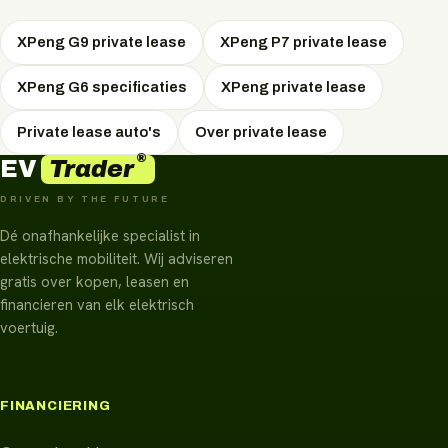
aanhanger.
XPeng G9 private lease
XPeng P7 private lease
XPeng G6 specificaties
XPeng private lease
Private lease auto's
Over private lease
®
Trader
EV
DRIVEN BY THE FUTURE
Dé onafhankelijke specialist in
elektrische mobiliteit. Wij adviseren
gratis over kopen, leasen en
financieren van elk elektrisch
voertuig.
FINANCIERING