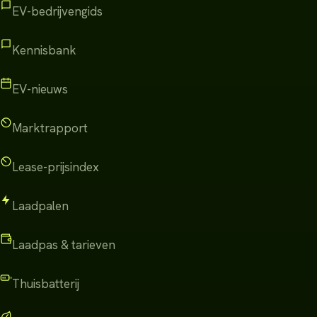
EV-bedrijvengids
Kennisbank
EV-nieuws
Marktrapport
Lease-prijsindex
Laadpalen
Laadpas & tarieven
Thuisbatterij