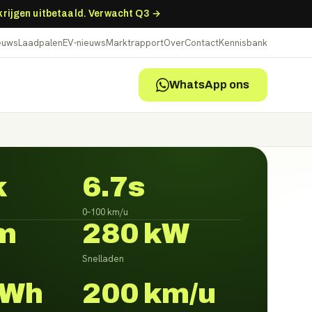
 krijgen uitbetaald. Verwacht Q3 →
ieuws
Laadpalen
EV-nieuws
Marktrapport
Over
Contact
Kennisbank
WhatsApp ons
k
6.7s
0–100 km/u
m
280 kW
Snelladen
kWh
200 km/u