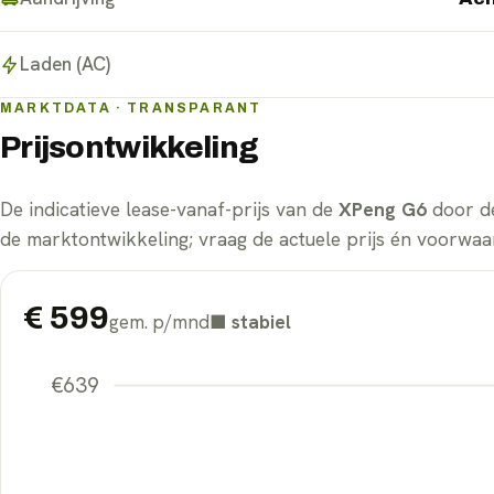
Laden (AC)
MARKTDATA · TRANSPARANT
Prijsontwikkeling
De indicatieve lease-vanaf-prijs van de
XPeng G6
door de
de marktontwikkeling; vraag de actuele prijs én voorwaar
€
599
gem. p/mnd
■
stabiel
€
639