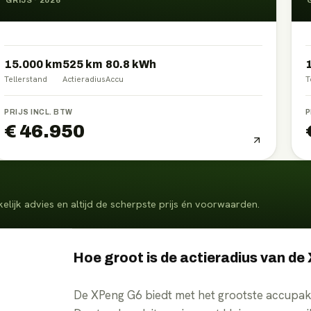
GRIJS
·
2026
15.000 km
525
km
80.8
kWh
Tellerstand
Actieradius
Accu
T
PRIJS INCL. BTW
P
€ 46.950
elijk advies en altijd de scherpste prijs én voorwaarden.
Hoe groot is de actieradius van d
De XPeng G6 biedt met het grootste accupak