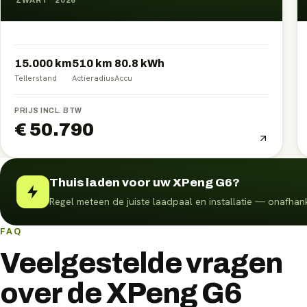
ZWART
·
2026
15.000 km
510
km
80.8
kWh
Tellerstand
Actieradius
Accu
PRIJS INCL. BTW
€ 50.790
Thuis laden voor uw XPeng G6?
Regel meteen de juiste laadpaal en installatie — onafhank
FAQ
Veelgestelde vragen
over de XPeng G6