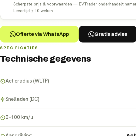
Scherpste prijs & voorwaarden — EVTrader onderhandelt namens 
Levertijd ±
10
weken
Offerte via WhatsApp
Gratis advies
SPECIFICATIES
Technische gegevens
Actieradius (WLTP)
Snelladen (DC)
0–100 km/u
Aandrijving
Ach