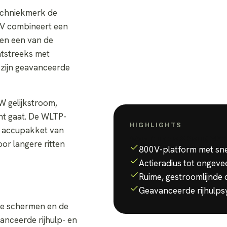
echniekmerk de
UV combineert een
 en een van de
htstreeks met
 zijn geavanceerde
W gelijkstroom,
nt gaat. De WLTP-
HIGHLIGHTS
e accupakket van
Waarom de
XPeng G6
?
or langere ritten
800V-platform met sne
Actieradius tot ongev
Ruime, gestroomlijnde
Geavanceerde rijhulp
ote schermen en de
vanceerde rijhulp- en