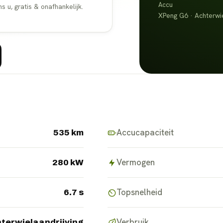
Accu
u, gratis & onafhankelijk.
XPeng G6 · Achterwie
Accucapaciteit
535 km
Vermogen
280 kW
Topsnelheid
6.7 s
Verbruik
terwielaandrijving