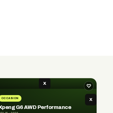
X
♡
OCCASION
X
Xpeng G6 AWD Performance