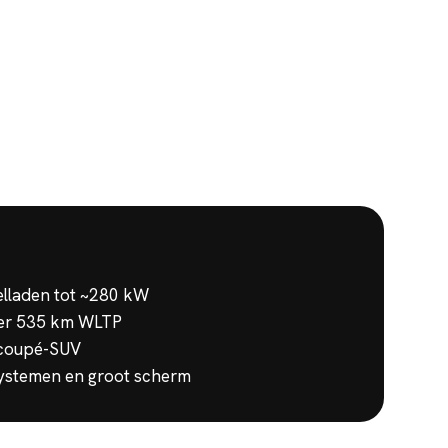
lladen tot ~280 kW
eer 535 km WLTP
 coupé-SUV
systemen en groot scherm