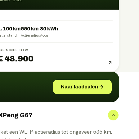
GRIJS
·
2026
1.100 km
550
km
80
kWh
ellerstand
Actieradius
Accu
RIJS INCL. BTW
€ 48.900
Naar laadpalen →
e XPeng G6?
ket een WLTP-actieradius tot ongeveer 535 km.