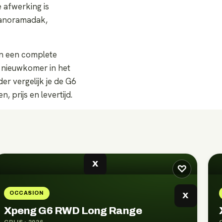
e afwerking is
panoramadak,
 en een complete
e nieuwkomer in het
r vergelijk je de G6
 prijs en levertijd.
X
♡
OCCASION
X
Xpeng G6 RWD Long Range