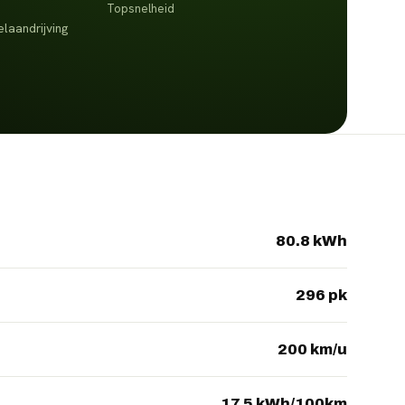
Topsnelheid
laandrijving
80.8 kWh
296 pk
200 km/u
17.5 kWh/100km