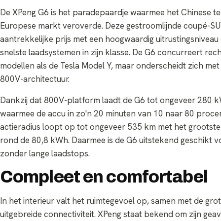
De XPeng G6 is het paradepaardje waarmee het Chinese t
Europese markt veroverde. Deze gestroomlijnde coupé-S
aantrekkelijke prijs met een hoogwaardig uitrustingsniveau
snelste laadsystemen in zijn klasse. De G6 concurreert rec
modellen als de Tesla Model Y, maar onderscheidt zich met
800V-architectuur.
Dankzij dat 800V-platform laadt de G6 tot ongeveer 280 k
waarmee de accu in zo'n 20 minuten van 10 naar 80 proce
actieradius loopt op tot ongeveer 535 km met het grootst
rond de 80,8 kWh. Daarmee is de G6 uitstekend geschikt vo
zonder lange laadstops.
Compleet en comfortabel
In het interieur valt het ruimtegevoel op, samen met de gr
uitgebreide connectiviteit. XPeng staat bekend om zijn gea