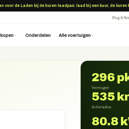
 voor de Laden bij de buren-laadpas: laad bij een buur, de buren
Blog & N
rkopen
Onderdelen
Alle voertuigen
296 p
Vermogen
535 k
Actieradius
80.8 