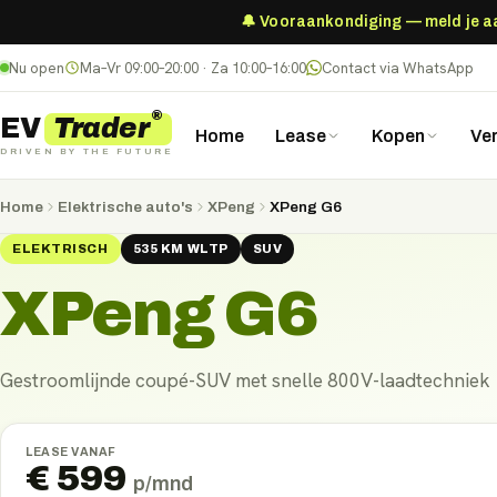
🔔 Vooraankondiging — meld je aan
Nu open
Ma–Vr 09:00–20:00 · Za 10:00–16:00
Contact via WhatsApp
®
Trader
EV
Home
Lease
Kopen
Ve
DRIVEN BY THE FUTURE
Home
Elektrische auto's
XPeng
XPeng G6
ELEKTRISCH
535
KM
WLTP
SUV
XPeng G6
Gestroomlijnde coupé-SUV met snelle 800V-laadtechniek
LEASE VANAF
€
599
p/mnd