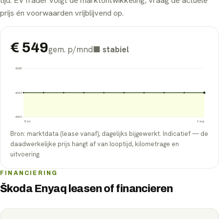
tijd. EVTrader volgt de marktontwikkeling; vraag de actuele
prijs én voorwaarden vrijblijvend op.
€
549
gem. p/mnd
■
stabiel
€
589
€
549
€
509
12 jun
2 aug
Bron: marktdata (lease vanaf), dagelijks bijgewerkt. Indicatief — de
daadwerkelijke prijs hangt af van looptijd, kilometrage en
uitvoering.
FINANCIERING
Škoda Enyaq leasen of financieren