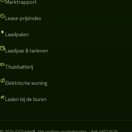
Marktrapport
Lease-prijsindex
Laadpalen
Laadpas & tarieven
Thuisbatterij
Elektrische woning
Laden bij de buren
©
2026
EVTrader®
.
Alle rechten voorbehouden.
· KvK 68524676