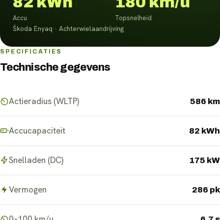
82 kWh
180 km/u
Accu
Topsnelheid
Škoda Enyaq · Achterwielaandrijving
SPECIFICATIES
Technische gegevens
Actieradius (WLTP)
586 km
Accucapaciteit
82 kWh
Snelladen (DC)
175 kW
Vermogen
286 pk
0–100 km/u
6.7 s