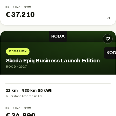
PRIJS INCL. BTW
€ 37.210
KODA
♡
OCCASION
KO
Skoda Epiq Business Launch Edition
ROOD
·
2027
22 km
435
km
55
kWh
Tellerstand
Actieradius
Accu
PRIJS INCL. BTW
€ 34.890