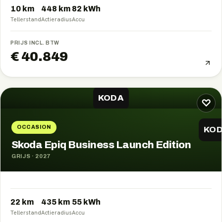
10 km
448
km
82
kWh
Tellerstand
Actieradius
Accu
PRIJS INCL. BTW
€ 40.849
KODA
♡
OCCASION
KO
Skoda Epiq Business Launch Edition
GRIJS
·
2027
22 km
435
km
55
kWh
Tellerstand
Actieradius
Accu