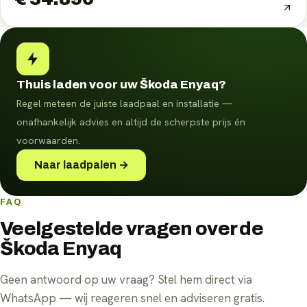
Thuis laden voor uw Škoda Enyaq?
Regel meteen de juiste laadpaal en installatie —
onafhankelijk advies en altijd de scherpste prijs én
voorwaarden.
Naar laadpalen →
FAQ
Veelgestelde vragen over de
Škoda Enyaq
Geen antwoord op uw vraag? Stel hem direct via
WhatsApp — wij reageren snel en adviseren gratis.