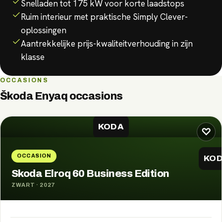
Snelladen tot 175 kW voor korte laadstops
Ruim interieur met praktische Simply Clever-
oplossingen
Aantrekkelijke prijs-kwaliteitverhouding in zijn
klasse
OCCASIONS
Škoda Enyaq
occasions
KODA
♡
OCCASION
KO
Skoda Elroq 60 Business Edition
ZWART
·
2027