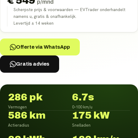
€
549
p/mnd
Scherpste prijs & voorwaarden — EVTrader onderhandelt
namens u, gratis & onafhankelijk.
Levertijd ±
14
weken
Offerte via WhatsApp
Gratis advies
286 pk
6.7s
Vermogen
0–100 km/u
586 km
175 kW
Actieradius
Snelladen