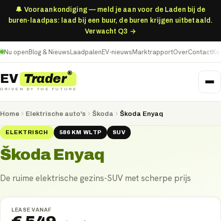
🔔 Vooraankondiging — meld je aan voor de Laden bij de
buren-laadpas: laad bij een buur, de buren krijgen uitbetaald.
Verwacht Q3 →
Nu open
Blog & Nieuws
Laadpalen
EV-nieuws
Marktrapport
Over
Contact
Ke
®
Trader
EV
DRIVEN BY THE FUTURE
Home
Elektrische auto's
Škoda
Škoda Enyaq
ELEKTRISCH
586
KM
WLTP
SUV
Škoda Enyaq
De ruime elektrische gezins-SUV met scherpe prijs
LEASE VANAF