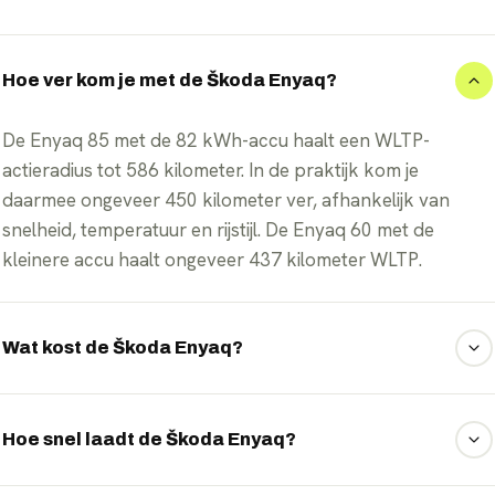
Hoe ver kom je met de Škoda Enyaq?
De Enyaq 85 met de 82 kWh-accu haalt een WLTP-
actieradius tot 586 kilometer. In de praktijk kom je
daarmee ongeveer 450 kilometer ver, afhankelijk van
snelheid, temperatuur en rijstijl. De Enyaq 60 met de
kleinere accu haalt ongeveer 437 kilometer WLTP.
Wat kost de Škoda Enyaq?
Wat u voor de Škoda Enyaq betaalt, hangt af van de
gekozen uitvoering, looptijd en het jaarkilometrage. Als
Hoe snel laadt de Škoda Enyaq?
onafhankelijk intermediair onderhandelt EVTrader