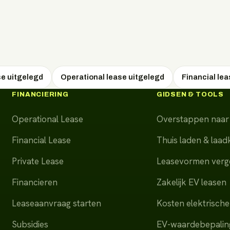
se uitgelegd
Operational lease uitgelegd
Financial le
FINANCIERING
GIDSEN & TOOLS
Operational Lease
Overstappen naar 
Financial Lease
Thuis laden & laa
Private Lease
Leasevormen verge
Financieren
Zakelijk EV leasen
Leaseaanvraag starten
Kosten elektrische
Subsidies
EV-waardebepalin