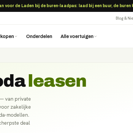
 voor de Laden bij de buren-laadpas: laad bij een buur, de buren
Blog & N
rkopen
Onderdelen
Alle voertuigen
oda
leasen
— van private
voor zakelijke
oda-modellen.
cherpste deal