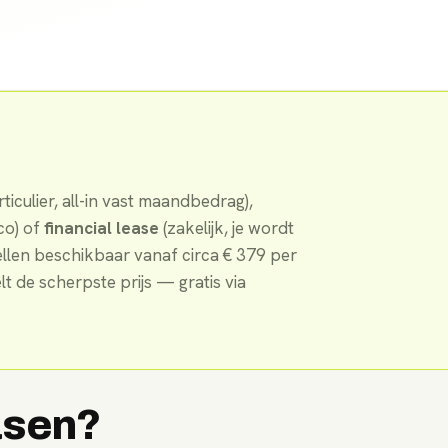
ticulier, all-in vast maandbedrag),
co) of
financial lease
(zakelijk, je wordt
llen
beschikbaar
vanaf circa €
379
per
t de scherpste prijs — gratis via
asen?