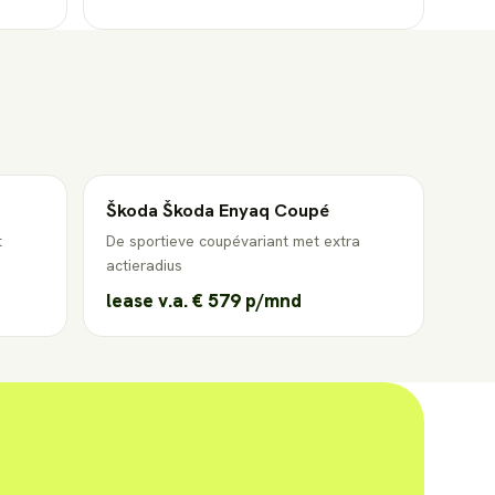
Škoda
Škoda Enyaq Coupé
t
De sportieve coupévariant met extra
actieradius
lease v.a.
€ 579
p/mnd