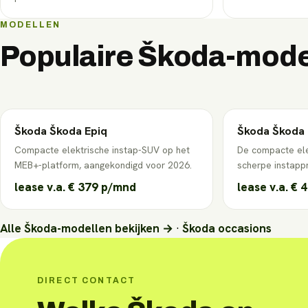
MODELLEN
Populaire
Škoda
-mode
Škoda
Škoda Epiq
Škoda
Škoda 
Compacte elektrische instap-SUV op het
De compacte el
MEB+-platform, aangekondigd voor 2026.
scherpe instappr
lease v.a.
€ 379
p/mnd
lease v.a.
€ 
Alle
Škoda
-modellen bekijken →
·
Škoda
occasions
DIRECT CONTACT