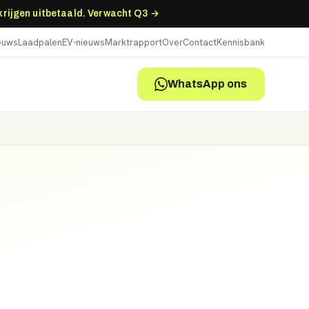
 krijgen uitbetaald. Verwacht Q3 →
ieuws
Laadpalen
EV-nieuws
Marktrapport
Over
Contact
Kennisbank
WhatsApp ons