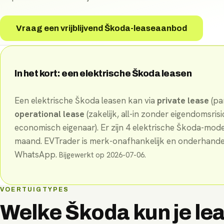
Vraag een vrijblijvend Škoda-leaseaanbod
In het kort: een elektrische
Škoda
leasen
Een elektrische
Škoda
leasen kan via
private lease
(par
operational lease
(zakelijk, all-in zonder eigendomsrisi
economisch eigenaar). Er
zijn
4
elektrische
Škoda
-
mode
maand
. EVTrader is merk-onafhankelijk en onderhandel
WhatsApp.
Bijgewerkt op
2026-07-06
.
VOERTUIGTYPES
Welke
Škoda
kun je le