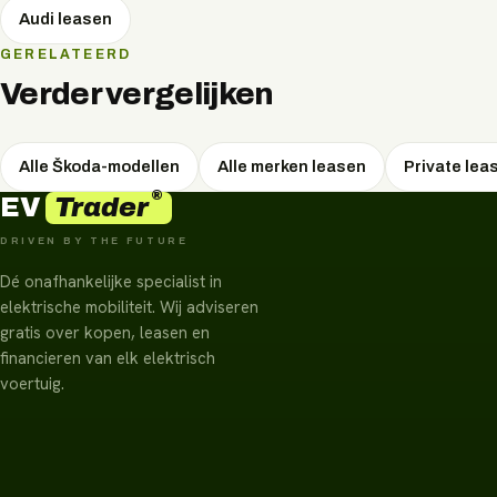
Audi
leasen
GERELATEERD
Verder vergelijken
Alle Škoda-modellen
Alle merken leasen
Private lea
®
Trader
EV
DRIVEN BY THE FUTURE
Dé onafhankelijke specialist in
elektrische mobiliteit. Wij adviseren
gratis over kopen, leasen en
financieren van elk elektrisch
voertuig.