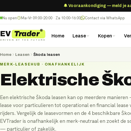
🔔 Vooraankondiging — meld je aan
Nu open
Ma–Vr 09:00–20:00 · Za 10:00–16:00
Contact via WhatsApp
®
Trader
EV
Home
Lease
Kopen
Ve
DRIVEN BY THE FUTURE
Home
Leasen
Škoda leasen
MERK-LEASEHUB · ONAFHANKELIJK
Elektrische
Šk
Een elektrische Škoda leasen kan op meerdere manieren 
lease voor particulieren tot operational en financial lease 
rijders. Vergelijk de leasevormen en de 4 beschikbare Šk
EVTrader is onafhankelijk en merk-neutraal en zoekt de s
— particulier of zakelijk.