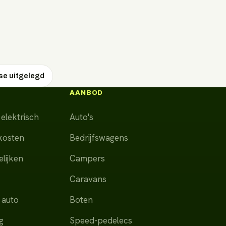
ase uitgelegd
AANBOD
elektrisch
Auto's
dkosten
Bedrijfswagens
lijken
Campers
Caravans
 auto
Boten
g
Speed-pedelecs