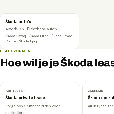
Škoda
auto's
4
modellen
·
Elektrische auto's
Škoda Enyaq · Škoda Elroq · Škoda Enyaq
Coupé · Škoda Epiq
LEASEVORMEN
Hoe wil je je
Škoda
lea
PARTICULIER
ZAKELIJK
Škoda
private lease
Škoda
operat
Zorgeloos elektrisch rijden voor
All-in rijden z
particulieren