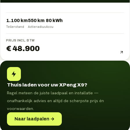
1.100 km
550
km
80
kWh
Tellerstand
Actieradius
Accu
PRIJS INCL. BTW
€ 48.900
Thuis laden voor uw XPeng X9?
Regel meteen de juiste laadpaal en installatie —
onafhankelijk advies en altijd de scherpste prijs én
voorwaarden.
Naar laadpalen →