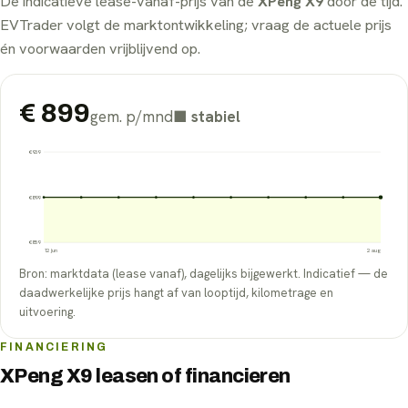
De indicatieve lease-vanaf-prijs van de
XPeng X9
door de tijd.
EVTrader volgt de marktontwikkeling; vraag de actuele prijs
én voorwaarden vrijblijvend op.
€
899
gem. p/mnd
■
stabiel
€
939
€
899
€
859
12 jun
2 aug
Bron: marktdata (lease vanaf), dagelijks bijgewerkt. Indicatief — de
daadwerkelijke prijs hangt af van looptijd, kilometrage en
uitvoering.
FINANCIERING
XPeng X9 leasen of financieren