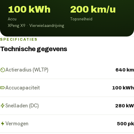
100 kWh
200 km/u
Accu
Topsnelheid
XPeng X9 · Vierwielaandrijving
SPECIFICATIES
Technische gegevens
Actieradius (WLTP)
640 km
Accucapaciteit
100 kWh
Snelladen (DC)
280 kW
Vermogen
500 pk