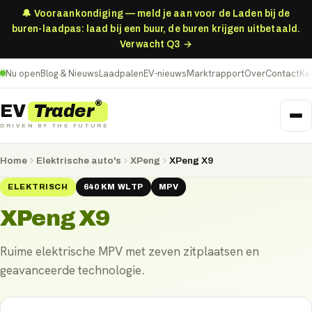
🔔 Vooraankondiging — meld je aan voor de Laden bij de
buren-laadpas: laad bij een buur, de buren krijgen uitbetaald.
Verwacht Q3 →
Nu open
Blog & Nieuws
Laadpalen
EV-nieuws
Marktrapport
Over
Contact
Ke
®
Trader
EV
DRIVEN BY THE FUTURE
Home
Elektrische auto's
XPeng
XPeng X9
ELEKTRISCH
640
KM
WLTP
MPV
XPeng X9
Ruime elektrische MPV met zeven zitplaatsen en
geavanceerde technologie.