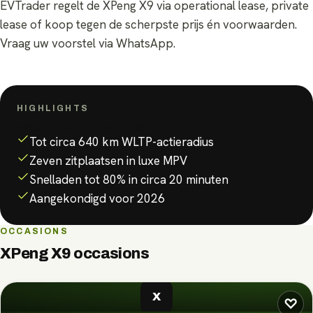
EVTrader regelt de XPeng X9 via operational lease, private
lease of koop tegen de scherpste prijs én voorwaarden.
Vraag uw voorstel via WhatsApp.
HIGHLIGHTS
Waarom de
XPeng X9
?
Tot circa 640 km WLTP-actieradius
Zeven zitplaatsen in luxe MPV
Snelladen tot 80% in circa 20 minuten
Aangekondigd voor 2026
OCCASIONS
XPeng X9
occasions
X
♡