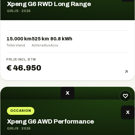
Xpeng G6 RWD Long Range
GRIJS
·
2026
15.000 km
525
km
80.8
kWh
Tellerstand
Actieradius
Accu
PRIJS INCL. BTW
€ 46.950
X
♡
OCCASION
X
Xpeng G6 AWD Performance
GRIJS
·
2026