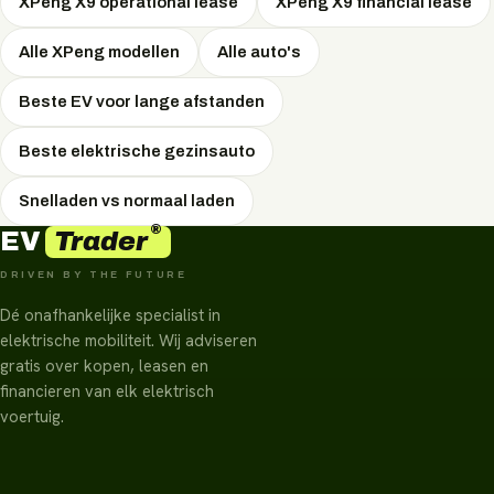
is, hangt af van uw situatie — EVTrader adviseert
XPeng X9 operational lease
XPeng X9 financial lease
onafhankelijk en onderhandelt de scherpste prijs.
Alle XPeng modellen
Alle auto's
Beste EV voor lange afstanden
Beste elektrische gezinsauto
Snelladen vs normaal laden
®
Trader
EV
DRIVEN BY THE FUTURE
Dé onafhankelijke specialist in
elektrische mobiliteit. Wij adviseren
gratis over kopen, leasen en
financieren van elk elektrisch
voertuig.