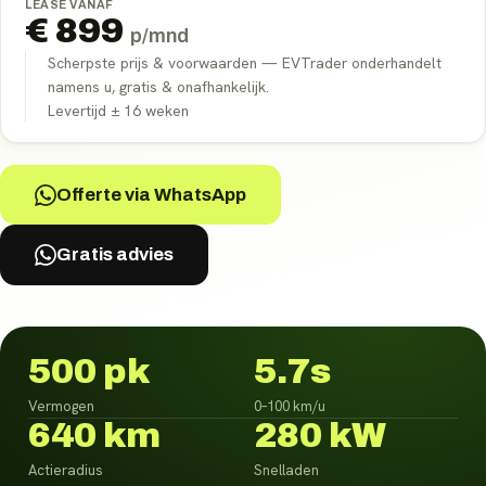
LEASE VANAF
€
899
p/mnd
Scherpste prijs & voorwaarden — EVTrader onderhandelt
namens u, gratis & onafhankelijk.
Levertijd ±
16
weken
Offerte via WhatsApp
Gratis advies
500 pk
5.7s
Vermogen
0–100 km/u
640 km
280 kW
Actieradius
Snelladen