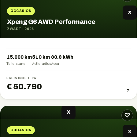
OCCASION
X
Xpeng G6 AWD Performance
ZWART
·
2026
15.000 km
510
km
80.8
kWh
Tellerstand
Actieradius
Accu
PRIJS INCL. BTW
€ 50.790
X
♡
OCCASION
X