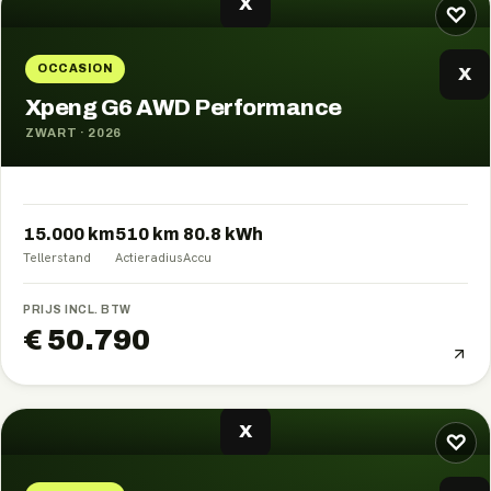
X
♡
OCCASION
X
Xpeng G6 AWD Performance
ZWART
·
2026
15.000 km
510
km
80.8
kWh
Tellerstand
Actieradius
Accu
PRIJS INCL. BTW
€ 50.790
X
♡