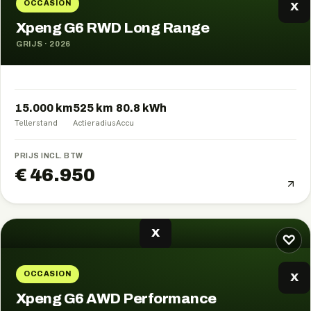
OCCASION
X
Xpeng G6 RWD Long Range
GRIJS
·
2026
15.000 km
525
km
80.8
kWh
Tellerstand
Actieradius
Accu
PRIJS INCL. BTW
€ 46.950
X
♡
OCCASION
X
Xpeng G6 AWD Performance