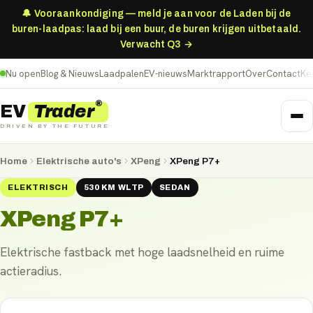
🔔 Vooraankondiging — meld je aan voor de Laden bij de
buren-laadpas: laad bij een buur, de buren krijgen uitbetaald.
Verwacht Q3 →
Nu open
Blog & Nieuws
Laadpalen
EV-nieuws
Marktrapport
Over
Contact
Ke
®
Trader
EV
DRIVEN BY THE FUTURE
Home
Elektrische auto's
XPeng
XPeng P7+
ELEKTRISCH
530
KM
WLTP
SEDAN
XPeng P7+
Elektrische fastback met hoge laadsnelheid en ruime
actieradius.