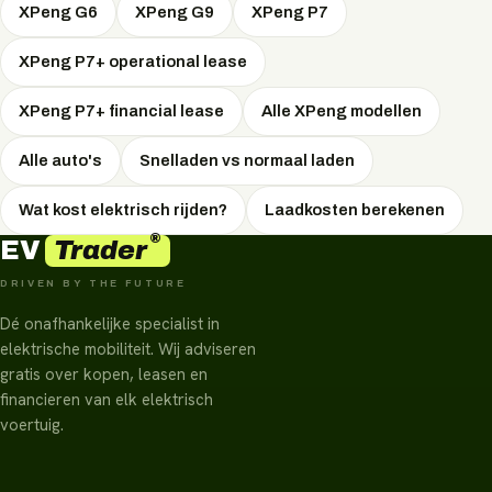
maandbedrag; operational en financial lease zijn zakelijke
XPeng G6
XPeng G9
XPeng P7
vormen met fiscale voordelen. Welke vorm het voordeligst
is, hangt af van uw situatie — EVTrader adviseert
XPeng P7+ operational lease
onafhankelijk en onderhandelt de scherpste prijs.
XPeng P7+ financial lease
Alle XPeng modellen
Alle auto's
Snelladen vs normaal laden
Wat kost elektrisch rijden?
Laadkosten berekenen
®
Trader
EV
DRIVEN BY THE FUTURE
Dé onafhankelijke specialist in
elektrische mobiliteit. Wij adviseren
gratis over kopen, leasen en
financieren van elk elektrisch
voertuig.