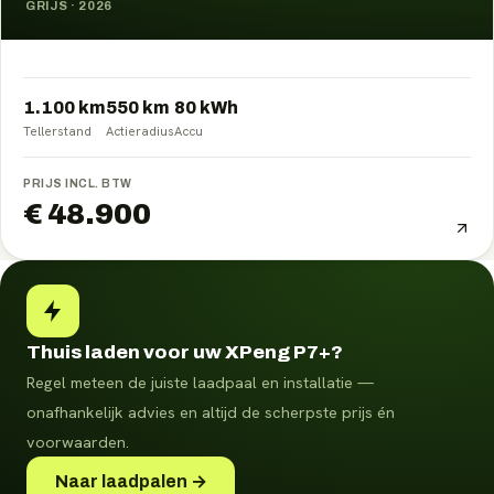
GRIJS
·
2026
1.100 km
550
km
80
kWh
Tellerstand
Actieradius
Accu
PRIJS INCL. BTW
€ 48.900
Thuis laden voor uw XPeng P7+?
Regel meteen de juiste laadpaal en installatie —
onafhankelijk advies en altijd de scherpste prijs én
voorwaarden.
Naar laadpalen →