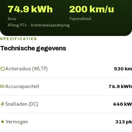
74.9 kWh
200 km/u
Accu
Topsnelheid
XPeng P7+ · Achterwielaandrijving
SPECIFICATIES
Technische gegevens
Actieradius (WLTP)
530 km
Accucapaciteit
74.9 kWh
Snelladen (DC)
446 kW
Vermogen
313 pk