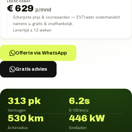
LEASE VANAF
€
629
p/mnd
Scherpste prijs & voorwaarden — EVTrader onderhandelt
namens u, gratis & onafhankelijk.
Levertijd ±
12
weken
Offerte via WhatsApp
Gratis advies
313 pk
6.2s
Vermogen
0–100 km/u
530 km
446 kW
Actieradius
Snelladen