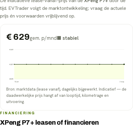
De indicatieve lease-vanaf-prijs van de
XPeng P7+
door de
tijd. EVTrader volgt de marktontwikkeling; vraag de actuele
prijs én voorwaarden vrijblijvend op.
€
629
gem. p/mnd
■
stabiel
€
669
€
629
€
589
12 jun
2 aug
Bron: marktdata (lease vanaf), dagelijks bijgewerkt. Indicatief — de
daadwerkelijke prijs hangt af van looptijd, kilometrage en
uitvoering.
FINANCIERING
XPeng P7+ leasen of financieren