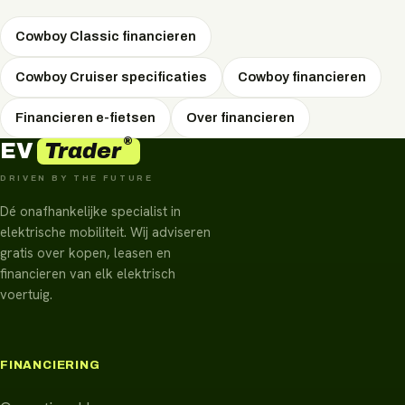
en regelt altijd de scherpste prijs én voorwaarden voor u.
Vraag vrijblijvend uw persoonlijke voorstel aan via
Cowboy Classic financieren
WhatsApp.
Cowboy Cruiser specificaties
Cowboy financieren
Financieren e-fietsen
Over financieren
®
Trader
EV
DRIVEN BY THE FUTURE
Dé onafhankelijke specialist in
elektrische mobiliteit. Wij adviseren
gratis over kopen, leasen en
financieren van elk elektrisch
voertuig.
FINANCIERING