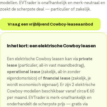
modellen. EVTrader is onafhankelijk en merk-neutraal en
zoekt de scherpste deal — particulier of zakelijk.
Vraag een vrijblijvend Cowboy-leaseaanbod
In het kort: een elektrische
Cowboy
leasen
Een elektrische
Cowboy
leasen kan via
private
lease
(particulier, all-in vast maandbedrag),
operational lease
(zakelijk, all-in zonder
eigendomsrisico) of
financial lease
(zakelijk, je
wordt economisch eigenaar). Er
zijn
2
elektrische
Cowboy
-
modellen
beschikbaar
vanaf circa €
60
per maand
. EVTrader is merk-onafhankelijk en
onderhandelt de scherpste prijs — gratis via