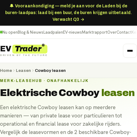
🔔 Vooraankondiging — meld je aan voor de Laden bij de
buren-laadpas: laad bij een buur, de buren krijgen uitbetaald.
Verwacht Q3 →
Nu open
Blog & Nieuws
Laadpalen
EV-nieuws
Marktrapport
Over
Contact
Ke
®
Trader
EV
DRIVEN BY THE FUTURE
Home
Leasen
Cowboy leasen
MERK-LEASEHUB · ONAFHANKELIJK
Elektrische
Cowboy
leasen
Een elektrische Cowboy leasen kan op meerdere
manieren — van private lease voor particulieren tot
operational en financial lease voor zakelijke rijders.
Vergelijk de leasevormen en de 2 beschikbare Cowboy-