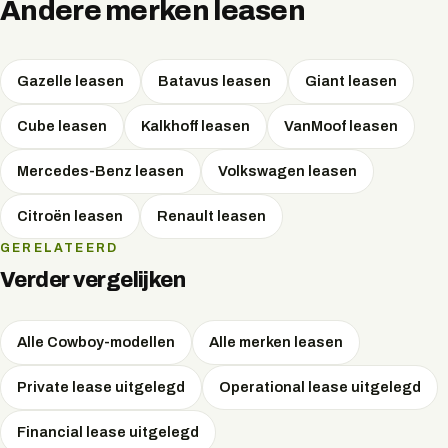
zodat u de fiets kunt volgen en op verdachte bewegingen
Andere merken leasen
wordt gewezen.
Gazelle
leasen
Batavus
leasen
Giant
leasen
Cube
leasen
Kalkhoff
leasen
VanMoof
leasen
Mercedes-Benz
leasen
Volkswagen
leasen
Citroën
leasen
Renault
leasen
GERELATEERD
Verder vergelijken
Alle Cowboy-modellen
Alle merken leasen
Private lease uitgelegd
Operational lease uitgelegd
Financial lease uitgelegd