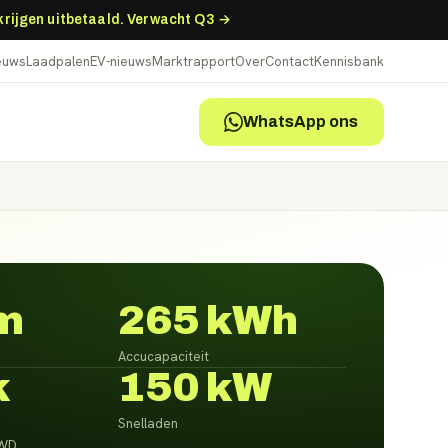
 krijgen uitbetaald. Verwacht Q3 →
ieuws
Laadpalen
EV-nieuws
Marktrapport
Over
Contact
Kennisbank
WhatsApp ons
m
265 kWh
Accucapaciteit
k
150 kW
Snelladen
RWD