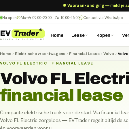
🔔 Vooraankondiging — meld je aan
Nu open
Ma–Vr 09:00–20:00 · Za 10:00–16:00
Contact via WhatsApp
®
Trader
EV
Home
Lease
Kopen
Ve
DRIVEN BY THE FUTURE
Home
Elektrische vrachtwagens
Financial Lease
Volvo
Volvo
VOLVO FL ELECTRIC · FINANCIAL LEASE
Volvo FL Electr
financial lease
Compacte elektrische truck voor de stad. Via financial leas
Volvo FL Electric zorgeloos — EVTrader regelt altijd de sc
én voorwaarden voor u.