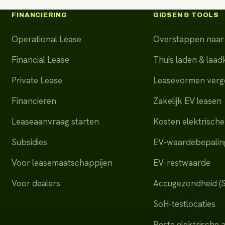
FINANCIERING
GIDSEN & TOOLS
Operational Lease
Overstappen naar 
Financial Lease
Thuis laden & laa
Private Lease
Leasevormen verge
Financieren
Zakelijk EV leasen
Leaseaanvraag starten
Kosten elektrische
Subsidies
EV-waardebepalin
Voor leasemaatschappijen
EV-restwaarde
Voor dealers
Accugezondheid (
SoH-testlocaties
Beste elektrische 