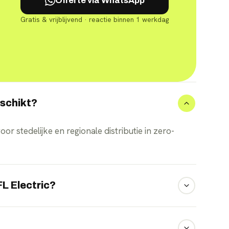
Offerte via WhatsApp
Gratis & vrijblijvend · reactie binnen 1 werkdag
eschikt?
or stedelijke en regionale distributie in zero-
FL Electric?
t ongeveer 300 kilometer per lading.