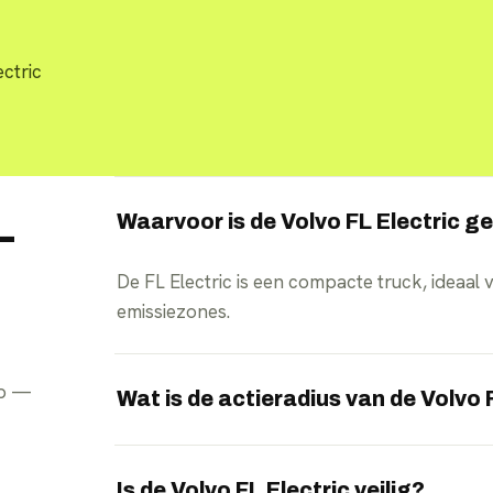
ectric
Waarvoor is de Volvo FL Electric g
—
De FL Electric is een compacte truck, ideaal vo
emissiezones.
pp —
Wat is de actieradius van de Volvo 
De Volvo FL Electric haalt een actieradius to
Is de Volvo FL Electric veilig?