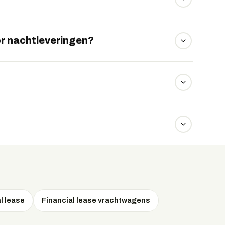
eerde veiligheidssystemen waar Volvo om
oor nachtleveringen?
 uitstekend geschikt voor nachtelijke leveringen.
0.000 euro, met lease vanaf circa 2.699 euro per
en in drukke binnensteden eenvoudig.
l lease
Financial lease vrachtwagens