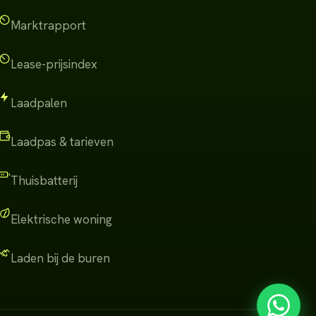
Marktrapport
Lease-prijsindex
Laadpalen
Laadpas & tarieven
Thuisbatterij
Elektrische woning
Laden bij de buren