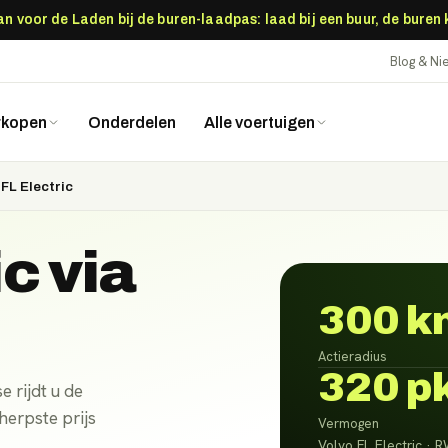
 voor de Laden bij de buren-laadpas: laad bij een buur, de buren
Blog & N
rkopen
Onderdelen
Alle voertuigen
 FL Electric
ic
via
300 k
Actieradius
320 p
e rijdt u de
herpste prijs
Vermogen
Volvo FL Electric · 