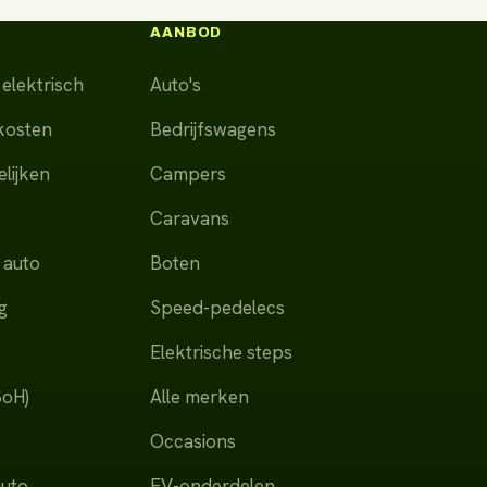
AANBOD
elektrisch
Auto's
dkosten
Bedrijfswagens
lijken
Campers
Caravans
 auto
Boten
g
Speed-pedelecs
Elektrische steps
SoH)
Alle merken
Occasions
auto
EV-onderdelen