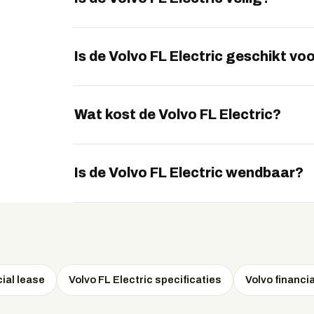
Ja, de FL Electric beschikt over de geavanc
bekendstaat.
Is de Volvo FL Electric geschikt v
Ja, de stille aandrijving maakt de FL Electric
Wat kost de Volvo FL Electric?
De Volvo FL Electric is er vanaf ongeveer 19
maand.
Is de Volvo FL Electric wendbaar?
Ja, het compacte formaat maakt manoeuvrer
cial lease
Volvo FL Electric specificaties
Volvo financia