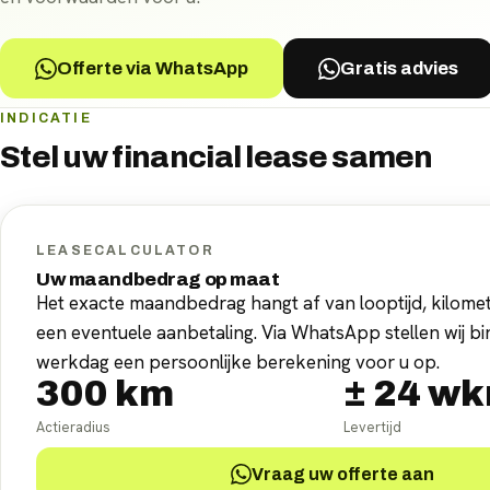
Offerte via WhatsApp
Gratis advies
INDICATIE
Stel uw
financial lease
samen
LEASECALCULATOR
Uw maandbedrag op maat
Het exacte maandbedrag hangt af van looptijd, kilomet
een eventuele aanbetaling. Via WhatsApp stellen wij b
werkdag een persoonlijke berekening voor u op.
300
km
±
24
wk
Actieradius
Levertijd
Vraag uw offerte aan