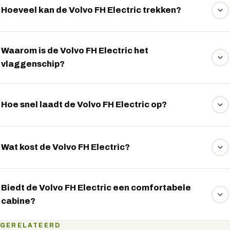
Hoeveel kan de Volvo FH Electric trekken?
De Volvo FH Electric heeft een trekgewicht tot ongeveer
44 ton, geschikt voor zwaar transport.
Waarom is de Volvo FH Electric het
vlaggenschip?
De FH Electric biedt de hoogste prestaties, een luxe ruime
cabine en maximaal comfort van het elektrische gamma.
Hoe snel laadt de Volvo FH Electric op?
Met snelladen tot 250 kW staat de truck binnen anderhalf
uur weer voor een groot deel klaar.
Wat kost de Volvo FH Electric?
De Volvo FH Electric is er vanaf ongeveer 285.000 euro,
met lease vanaf circa 3.999 euro per maand.
Biedt de Volvo FH Electric een comfortabele
cabine?
Ja, de luxe en ruime cabine zorgt voor maximaal comfort
GERELATEERD