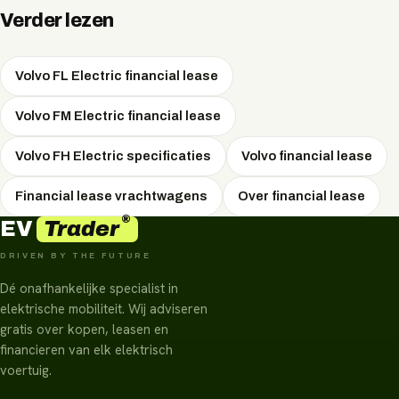
tijdens lange ritten.
Verder lezen
Volvo FL Electric financial lease
Volvo FM Electric financial lease
Volvo FH Electric specificaties
Volvo financial lease
Financial lease vrachtwagens
Over financial lease
®
Trader
EV
DRIVEN BY THE FUTURE
Dé onafhankelijke specialist in
elektrische mobiliteit. Wij adviseren
gratis over kopen, leasen en
financieren van elk elektrisch
voertuig.