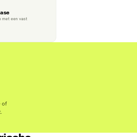
ease
n met een vast
 of
.