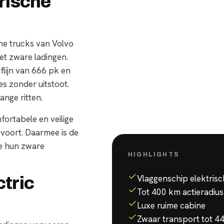
trische
che trucks van Volvo
et zware ladingen.
flijn van 666 pk en
es zonder uitstoot.
ange ritten.
fortabele en veilige
e voort. Daarmee is de
ie hun zware
HIGHLIGHTS
Waarom de
Volvo FH El
Vlaggenschip elektrisc
ctric
Tot 400 km actieradius
Luxe ruime cabine
Zwaar transport tot 44