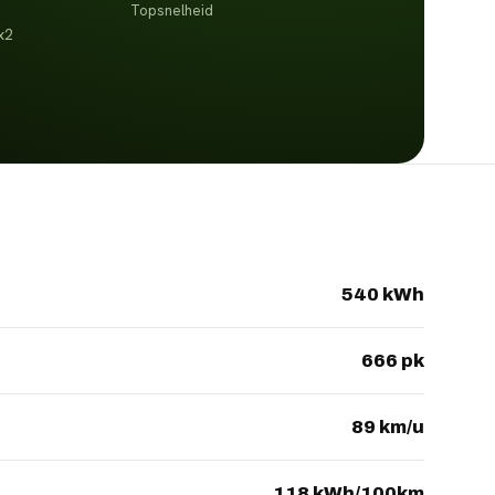
Topsnelheid
x2
540 kWh
666 pk
89 km/u
118 kWh/100km