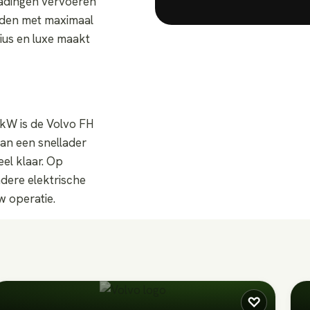
 ladingen vervoeren
rijden met maximaal
ius en luxe maakt
 kW is de Volvo FH
an een snellader
el klaar. Op
ndere elektrische
w operatie.
♡