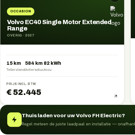
OCCASION
Volvo EC40 Single Motor Extended
Range
OVERIG
·
2027
15 km
584
km
82
kWh
Tellerstand
Actieradius
Accu
PRIJS INCL. BTW
€ 52.445
Thuis laden voor uw Volvo FH Electric?
Regel meteen de juiste laadpaal en installatie — onafhank