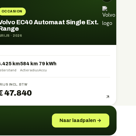
OCCASION
Volvo EC40 Automaat Single Ext.
Range
GRIJS
·
2026
6.425 km
584
km
79
kWh
ellerstand
Actieradius
Accu
RIJS INCL. BTW
€ 47.840
Naar laadpalen →