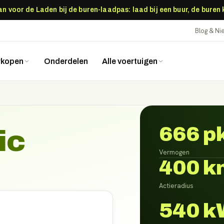
 voor de Laden bij de buren-laadpas: laad bij een buur, de buren
Blog & N
rkopen
Onderdelen
Alle voertuigen
666 p
ic
Vermogen
400 k
Actieradius
540 k