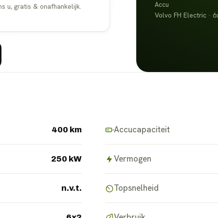
Accu
u, gratis & onafhankelijk.
Volvo FH Electric · 6
Accucapaciteit
400 km
Vermogen
250 kW
Topsnelheid
n.v.t.
Verbruik
6x2