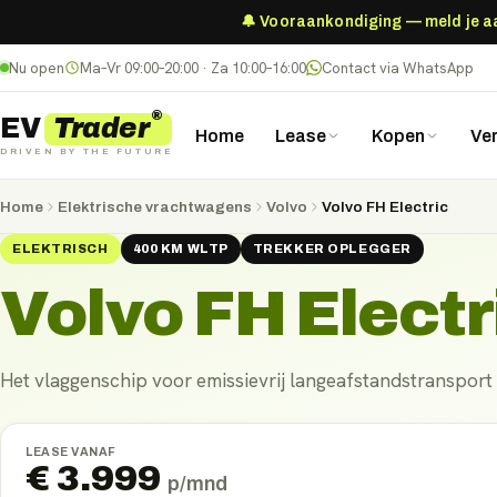
🔔 Vooraankondiging — meld je aan
Nu open
Ma–Vr 09:00–20:00 · Za 10:00–16:00
Contact via WhatsApp
®
Trader
EV
Home
Lease
Kopen
Ve
DRIVEN BY THE FUTURE
Home
Elektrische vrachtwagens
Volvo
Volvo FH Electric
ELEKTRISCH
400
KM
WLTP
TREKKER OPLEGGER
Volvo FH Electr
Het vlaggenschip voor emissievrij langeafstandstransport
LEASE VANAF
€
3.999
p/mnd