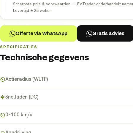
Scherpste prijs & voorwaarden — EVTrader onderhandelt namens 
Levertijd ±
28
weken
Offerte via WhatsApp
Gratis advies
SPECIFICATIES
Technische gegevens
Actieradius (WLTP)
Snelladen (DC)
0–100 km/u
Aandrijving