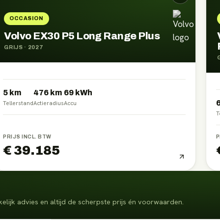
OCCASION
Volvo EX30 P5 Long Range Plus
GRIJS
·
2027
5 km
476
km
69
kWh
Tellerstand
Actieradius
Accu
T
PRIJS INCL. BTW
P
€ 39.185
elijk advies en altijd de scherpste prijs én voorwaarden.