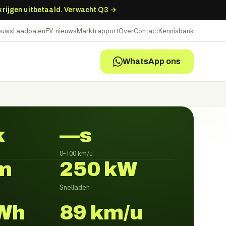
 krijgen uitbetaald. Verwacht Q3 →
ieuws
Laadpalen
EV-nieuws
Marktrapport
Over
Contact
Kennisbank
WhatsApp ons
k
—s
0–100 km/u
m
250 kW
Snelladen
Wh
89 km/u