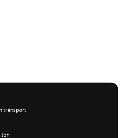
ectric
?
h transport
 ton