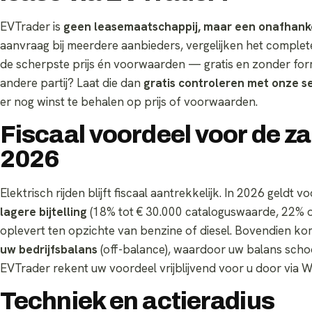
EVTrader is
geen leasemaatschappij, maar een onafhankel
aanvraag bij meerdere aanbieders, vergelijken het compl
de scherpste prijs én voorwaarden — gratis en zonder formu
andere partij? Laat die dan
gratis controleren met onze 
er nog winst te behalen op prijs of voorwaarden.
Fiscaal voordeel voor de zak
2026
Elektrisch rijden blijft fiscaal aantrekkelijk. In 2026 geldt v
lagere bijtelling
(18% tot € 30.000 cataloguswaarde, 22% o
oplevert ten opzichte van benzine of diesel. Bovendien ko
uw bedrijfsbalans
(off-balance), waardoor uw balans schoon 
EVTrader rekent uw voordeel vrijblijvend voor u door via 
Techniek en actieradius