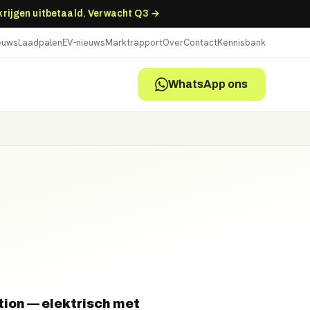
 krijgen uitbetaald. Verwacht Q3 →
ieuws
Laadpalen
EV-nieuws
Marktrapport
Over
Contact
Kennisbank
WhatsApp ons
tion — elektrisch met