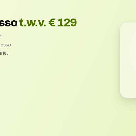
esso
t.w.v. € 129
n
resso
ne.