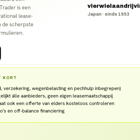
vierwielaandrijvi
Trader is een
Japan
· sinds
1953
ational lease-
n de scherpste
rmulieren.
T KORT
ud, verzekering, wegenbelasting en pechhulp inbegrepen)
lijkt álle aanbieders, geen eigen leasemaatschappij
aat ook een offerte van elders kosteloos controleren
o's en off-balance financiering