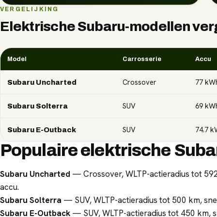
VERGELIJKING
Elektrische
Subaru
-modellen ve
Model
Carrosserie
Accu
Crossover
77
kW
Subaru Uncharted
SUV
69
kW
Subaru Solterra
SUV
74.7
k
Subaru E-Outback
Populaire elektrische Sub
Subaru Uncharted
— Crossover, WLTP-actieradius tot 592
accu.
Subaru Solterra
— SUV, WLTP-actieradius tot 500 km, sne
Subaru E-Outback
— SUV, WLTP-actieradius tot 450 km, s