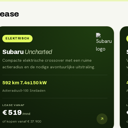
lease
ELEKTRISCH
Subaru
Uncharted
Compacte elektrische crossover met een ruime
actieradius en de nodige avontuurlijke uitstraling.
592
km
7.4s
150 kW
Actieradius
0–100
Snelladen
A
LEASE VANAF
€ 519
/mnd
of kopen vanaf
€ 37.900
o