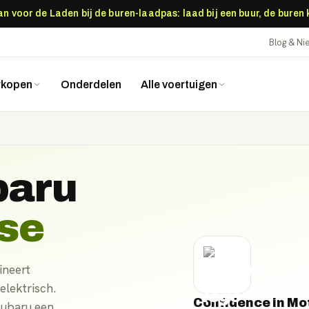
 voor de Laden bij de buren-laadpas: laad bij een buur, de buren
Blog & N
rkopen
Onderdelen
Alle voertuigen
baru
ase
ineert
elektrisch.
Confidence in Mo
Subaru een