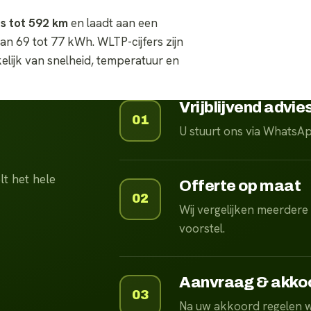
s tot 592 km
en laadt aan een
an 69 tot 77 kWh. WLTP-cijfers zijn
kelijk van snelheid, temperatuur en
Vrijblijvend advie
01
U stuurt ons via WhatsA
t het hele
Offerte op maat
02
Wij vergelijken meerdere
voorstel.
Aanvraag & akko
03
Na uw akkoord regelen w