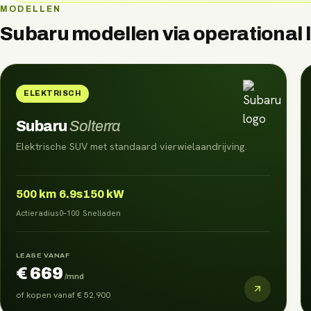
MODELLEN
Subaru
modellen via
operational 
ELEKTRISCH
Subaru
Solterra
Elektrische SUV met standaard vierwielaandrijving.
500
km
6.9s
150 kW
Actieradius
0–100
Snelladen
LEASE VANAF
€ 669
/mnd
of kopen vanaf
€ 52.900