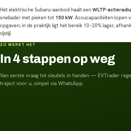
Het elektrische Subaru-aanbod haalt een
WLTP-actieradiu
snellader met pieken tot
150 kW
. Accucapaciteiten lopen v
opgaven; in de praktijk ligt het bereik 10–20% lager, afhan
rijstijl.
ZO WERKT HET
In 4 stappen op weg
Van eerste vraag tot sleutels in handen — EVTrader regel
traject voor u, simpel via WhatsApp.