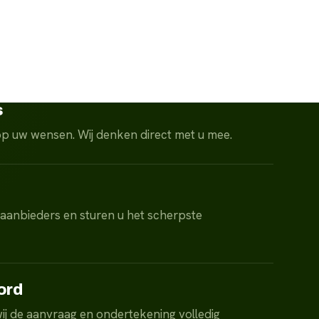
s
pp uw wensen. Wij denken direct met u mee.
 aanbieders en sturen u het scherpste
ord
ij de aanvraag en ondertekening volledig