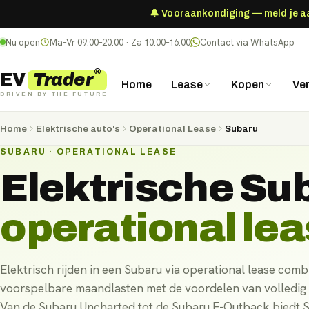
🔔 Vooraankondiging — meld je aan
Nu open
Ma–Vr 09:00–20:00 · Za 10:00–16:00
Contact via WhatsApp
®
Trader
EV
Home
Lease
Kopen
Ve
DRIVEN BY THE FUTURE
Home
Elektrische auto's
Operational Lease
Subaru
SUBARU · OPERATIONAL LEASE
Elektrische
Su
operational le
Elektrisch rijden in een Subaru via operational lease comb
voorspelbare maandlasten met de voordelen van volledig 
Van de Subaru Uncharted tot de Subaru E-Outback biedt 