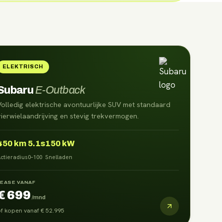
ELEKTRISCH
Subaru
E-Outback
Volledig elektrische avontuurlijke SUV met standaard
vierwielaandrijving en stevig trekvermogen.
450
km
5.1s
150 kW
ctieradius
0–100
Snelladen
LEASE VANAF
€ 699
/mnd
f kopen vanaf
€ 52.995