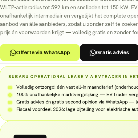
WLTP-actieradius tot 592 km en snelladen tot 150 kW. EV
onafhankelijk intermediair en vergelijkt het complete oper
aanbod van álle aanbieders, zodat u zonder zelf te zoeke
prijs én voorwaarden krijgt — volledig gratis en zonder fo
Offerte via WhatsApp
Gratis advies
SUBARU OPERATIONAL LEASE VIA EVTRADER IN HE
Volledig ontzorgd: één vast all-in maandtarief (onderho
100% onafhankelijke marktvergelijking — EVTrader verge
Gratis advies én gratis second opinion via WhatsApp — l
Fiscaal voordeel 2026: lage bijtelling voor elektrische aut