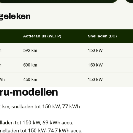
rgeleken
Actieradius (WLTP)
Snelladen (DC)
h
592
km
150
kW
h
500
km
150
kW
Wh
450
km
150
kW
aru-modellen
 km, snelladen tot 150 kW, 77 kWh
lladen tot 150 kW, 69 kWh accu.
nelladen tot 150 kW, 74.7 kWh accu.