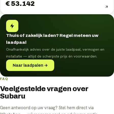
€ 53.142
Thuis of zakelijk laden? Regel meteen uw
laadpaal
Onafhankelijk advies over de juiste laadpaal, vermogen en
installatie — altijd de scherpste prijs én voorwaarden.
Naar laadpalen →
FAQ
Veelgestelde vragen over
Subaru
Geen antwoord op uw vraag? Stel hem direct via