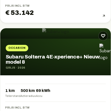
PRIJS INCL. BTW
€ 53.142
♡
OCCASION
Subaru Solterra 4E-xperience+ Nieuw
model 8
GRIJS
·
2026
1 km
500
km
69
kWh
Tellerstand
Actieradius
Accu
PRIJS INCL. BTW