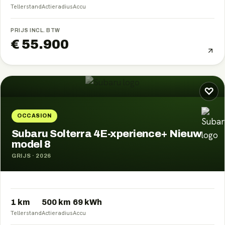
Tellerstand
Actieradius
Accu
PRIJS INCL. BTW
€ 55.900
♡
OCCASION
Subaru Solterra 4E-xperience+ Nieuw
model 8
GRIJS
·
2026
1 km
500
km
69
kWh
Tellerstand
Actieradius
Accu