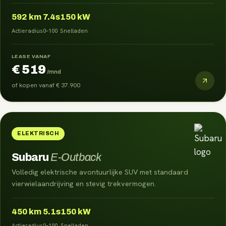
592
km
7.4s
150 kW
Actieradius
0–100
Snelladen
LEASE VANAF
€ 519
/mnd
of kopen vanaf
€ 37.900
ELEKTRISCH
Subaru
E-Outback
Volledig elektrische avontuurlijke SUV met standaard
vierwielaandrijving en stevig trekvermogen.
450
km
5.1s
150 kW
Actieradius
0–100
Snelladen