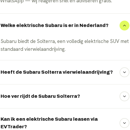
WhatsApp — wij reageren snel en adviseren gratis.
Welke elektrische Subaru is er in Nederland?
Subaru biedt de Solterra, een volledig elektrische SUV met
standaard vierwielaandrijving.
Heeft de Subaru Solterra vierwielaandrijving?
Ja, trouw aan de Subaru-filosofie heeft de Solterra
standaard permanente vierwielaandrijving.
Hoe ver rijdt de Subaru Solterra?
De vernieuwde Solterra haalt een WLTP-actieradius tot
rond de 500 kilometer, afhankelijk van rijstijl en
Kan ik een elektrische Subaru leasen via
EVTrader?
omstandigheden.