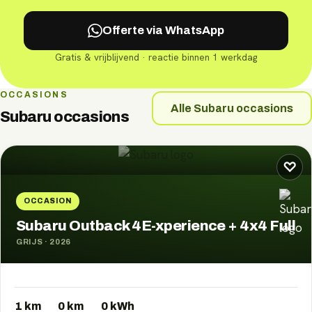
Offerte via WhatsApp
Gratis & vrijblijvend · reactie binnen 1 werkdag
OCCASIONS
Alle
Subaru
occasions
Subaru
occasions
♡
OCCASION
Subaru Outback 4E-xperience + 4x4 Full
GRIJS
·
2026
1 km
0
km
0
kWh