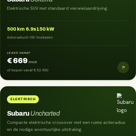
Elektrische SUV met standaard vierwielaandrijving.
500
km
6.9s
150 kW
Actieradius
0–100
Snelladen
LEASE VANAF
€ 669
/mnd
of kopen vanaf
€ 52.900
ELEKTRISCH
Subaru
Uncharted
Compacte elektrische crossover met een ruime actieradius
en de nodige avontuurlijke uitstraling.