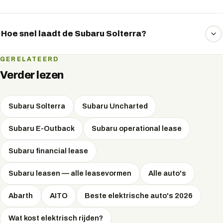
Ja. EVTrader regelt de Subaru Solterra via operational
lease, private lease of koop, onafhankelijk en met de
Hoe snel laadt de Subaru Solterra?
scherpste voorwaarden. Vraag uw voorstel aan via
WhatsApp.
De Solterra laadt aan snellader tot circa 150 kW, goed
GERELATEERD
voor ongeveer dertig minuten van 10 naar 80 procent
Verder lezen
onder gunstige omstandigheden.
Subaru Solterra
Subaru Uncharted
Subaru E-Outback
Subaru operational lease
Subaru financial lease
Subaru leasen — alle leasevormen
Alle auto's
Abarth
AITO
Beste elektrische auto's 2026
Wat kost elektrisch rijden?