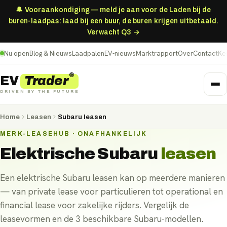
🔔 Vooraankondiging — meld je aan voor de Laden bij de
buren-laadpas: laad bij een buur, de buren krijgen uitbetaald.
Verwacht Q3 →
Nu open
Blog & Nieuws
Laadpalen
EV-nieuws
Marktrapport
Over
Contact
Ke
®
Trader
EV
DRIVEN BY THE FUTURE
Home
Leasen
Subaru leasen
MERK-LEASEHUB · ONAFHANKELIJK
Elektrische
Subaru
leasen
Een elektrische Subaru leasen kan op meerdere manieren
— van private lease voor particulieren tot operational en
financial lease voor zakelijke rijders. Vergelijk de
leasevormen en de 3 beschikbare Subaru-modellen.