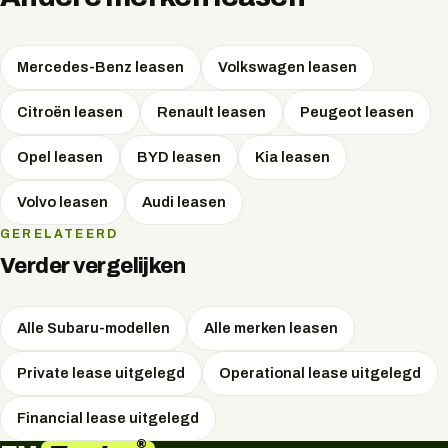
onder gunstige omstandigheden.
Mercedes-Benz
leasen
Volkswagen
leasen
Citroën
leasen
Renault
leasen
Peugeot
leasen
Opel
leasen
BYD
leasen
Kia
leasen
Volvo
leasen
Audi
leasen
GERELATEERD
Verder vergelijken
Alle Subaru-modellen
Alle merken leasen
Private lease uitgelegd
Operational lease uitgelegd
Financial lease uitgelegd
®