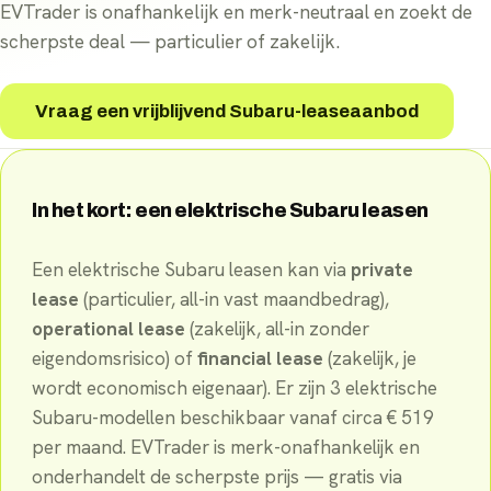
EVTrader is onafhankelijk en merk-neutraal en zoekt de
scherpste deal — particulier of zakelijk.
Vraag een vrijblijvend Subaru-leaseaanbod
In het kort: een elektrische
Subaru
leasen
Een elektrische
Subaru
leasen kan via
private
lease
(particulier, all-in vast maandbedrag),
operational lease
(zakelijk, all-in zonder
eigendomsrisico) of
financial lease
(zakelijk, je
wordt economisch eigenaar). Er
zijn
3
elektrische
Subaru
-
modellen
beschikbaar
vanaf circa €
519
per maand
. EVTrader is merk-onafhankelijk en
onderhandelt de scherpste prijs — gratis via