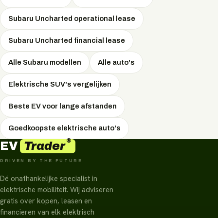
zakelijke vormen met fiscale voordelen. Welke vorm het
voordeligst is, hangt af van uw situatie — EVTrader
Subaru Uncharted operational lease
adviseert onafhankelijk en onderhandelt de scherpste
Subaru Uncharted financial lease
prijs.
Alle Subaru modellen
Alle auto's
Elektrische SUV's vergelijken
Beste EV voor lange afstanden
Goedkoopste elektrische auto's
®
Trader
EV
DRIVEN BY THE FUTURE
Dé onafhankelijke specialist in
elektrische mobiliteit. Wij adviseren
gratis over kopen, leasen en
financieren van elk elektrisch