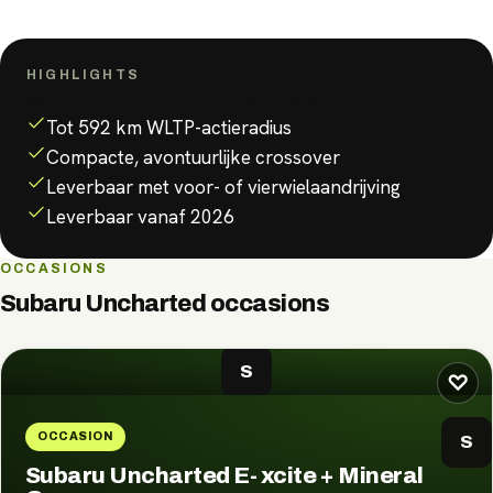
HIGHLIGHTS
Waarom de
Subaru Uncharted
?
Tot 592 km WLTP-actieradius
Compacte, avontuurlijke crossover
Leverbaar met voor- of vierwielaandrijving
Leverbaar vanaf 2026
OCCASIONS
Subaru Uncharted
occasions
S
♡
OCCASION
S
Subaru Uncharted E- xcite + Mineral