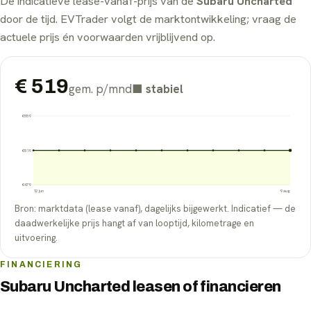
De indicatieve lease-vanaf-prijs van de
Subaru Uncharted
door de tijd. EVTrader volgt de marktontwikkeling; vraag de
actuele prijs én voorwaarden vrijblijvend op.
€
519
gem. p/mnd
■
stabiel
€
559
€
519
€
479
12 jun
9 aug
Bron: marktdata (lease vanaf), dagelijks bijgewerkt. Indicatief — de
daadwerkelijke prijs hangt af van looptijd, kilometrage en
uitvoering.
FINANCIERING
Subaru Uncharted leasen of financieren