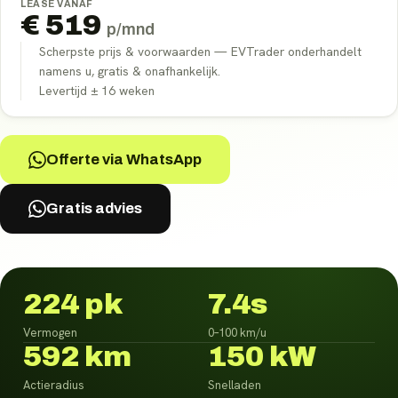
LEASE VANAF
€
519
p/mnd
Scherpste prijs & voorwaarden — EVTrader onderhandelt
namens u, gratis & onafhankelijk.
Levertijd ±
16
weken
Offerte via WhatsApp
Gratis advies
224 pk
7.4s
Vermogen
0–100 km/u
592 km
150 kW
Actieradius
Snelladen