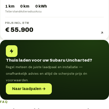
1 km
0
km
0
kWh
Tellerstand
Actieradius
Accu
PRIJS INCL. BTW
€ 55.900
Thuis laden voor uw Subaru Uncharted?
Regel meteen de juiste laadpaal en installatie —
onafhankelijk advies en altijd de scherpste prijs én
voorwaarden.
Naar laadpalen →
FAQ