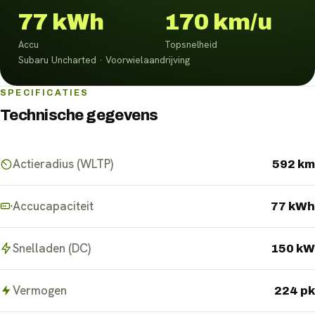
77 kWh
170 km/u
Accu
Topsnelheid
Subaru Uncharted · Voorwielaandrijving
SPECIFICATIES
Technische gegevens
Actieradius (WLTP)
592 km
Accucapaciteit
77 kWh
Snelladen (DC)
150 kW
Vermogen
224 pk