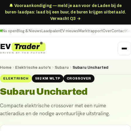
🔔 Vooraankondiging — meld je aan voor de Laden bij de
buren-laadpas: laad bij een buur, de buren krijgen uitbetaald.
Verwacht Q3 →
Nu open
Blog & Nieuws
Laadpalen
EV-nieuws
Marktrapport
Over
Contact
Ke
®
Trader
EV
DRIVEN BY THE FUTURE
Home
Elektrische auto's
Subaru
Subaru Uncharted
ELEKTRISCH
592
KM
WLTP
CROSSOVER
Subaru Uncharted
Compacte elektrische crossover met een ruime
actieradius en de nodige avontuurlijke uitstraling.