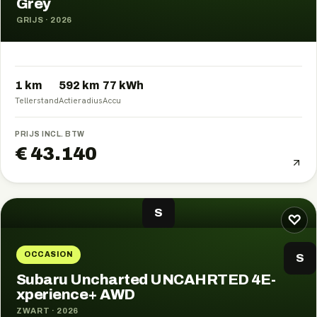
Grey
GRIJS
·
2026
1 km
592
km
77
kWh
Tellerstand
Actieradius
Accu
PRIJS INCL. BTW
€ 43.140
S
♡
OCCASION
S
Subaru Uncharted UNCAHRTED 4E-
xperience+ AWD
ZWART
·
2026