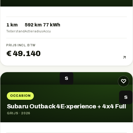
1 km
592
km
77
kWh
Tellerstand
Actieradius
Accu
PRIJS INCL. BTW
€ 49.140
S
♡
OCCASION
S
Subaru Outback 4E-xperience + 4x4 Full
GRIJS
·
2026