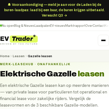
🔔 Vooraankondiging — meld je aan voor de Laden bij de
buren-laadpas: laad bij een buur, de buren krijgen uitbetaald.
Verwacht Q3 →
Nu open
Blog & Nieuws
Laadpalen
EV-nieuws
Marktrapport
Over
Contact
Ke
®
Trader
EV
DRIVEN BY THE FUTURE
Home
Leasen
Gazelle leasen
MERK-LEASEHUB · ONAFHANKELIJK
Elektrische
Gazelle
leasen
Een elektrische Gazelle leasen kan op meerdere manieren
— van private lease voor particulieren tot operational en
financial lease voor zakelijke rijders. Vergelijk de
leasevormen en de 3 beschikbare Gazelle-modellen.