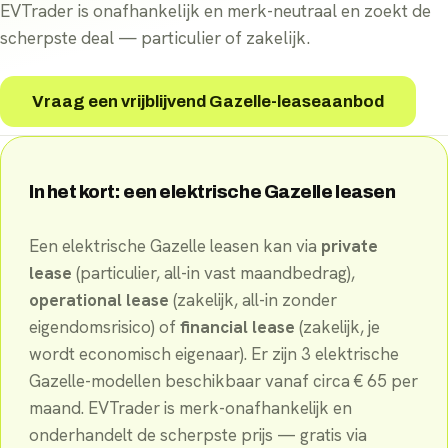
EVTrader is onafhankelijk en merk-neutraal en zoekt de
scherpste deal — particulier of zakelijk.
Vraag een vrijblijvend Gazelle-leaseaanbod
In het kort: een elektrische
Gazelle
leasen
Een elektrische
Gazelle
leasen kan via
private
lease
(particulier, all-in vast maandbedrag),
operational lease
(zakelijk, all-in zonder
eigendomsrisico) of
financial lease
(zakelijk, je
wordt economisch eigenaar). Er
zijn
3
elektrische
Gazelle
-
modellen
beschikbaar
vanaf circa €
65
per
maand
. EVTrader is merk-onafhankelijk en
onderhandelt de scherpste prijs — gratis via