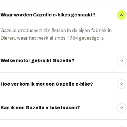
Waar worden Gazelle e-bikes gemaakt?
Gazelle produceert zijn fietsen in de eigen fabriek in
Dieren, waar het merk al sinds 1954 gevestigd is.
Welke motor gebruikt Gazelle?
De meeste Gazelle e-bikes zijn uitgerust met een Bosch-
middenmotor, die soepel en krachtig ondersteunt tot 25
Hoe ver kom ik met een Gazelle e-bike?
km/u.
Afhankelijk van het model, de accucapaciteit en de
ondersteuningsstand rijd je tussen de 60 en 130 kilometer
Kan ik een Gazelle e-bike leasen?
op één lading.
Ja, vrijwel alle Gazelle-modellen zijn beschikbaar via