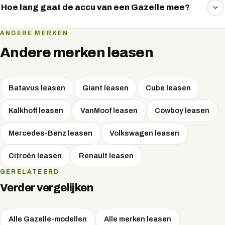
fietslease, waarbij onderhoud en verzekering vaak zijn
Hoe lang gaat de accu van een Gazelle mee?
inbegrepen.
Een Gazelle-accu gaat doorgaans 500 tot 1000 laadcycli
ANDERE MERKEN
mee, wat bij normaal gebruik neerkomt op vele jaren
Andere merken leasen
fietsplezier.
Batavus
leasen
Giant
leasen
Cube
leasen
Kalkhoff
leasen
VanMoof
leasen
Cowboy
leasen
Mercedes-Benz
leasen
Volkswagen
leasen
Citroën
leasen
Renault
leasen
GERELATEERD
Verder vergelijken
Alle Gazelle-modellen
Alle merken leasen