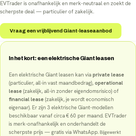
EVTrader is onafhankelijk en merk-neutraal en zoekt de
scherpste deal — particulier of zakelijk.
Vraag een vrijblijvend Giant-leaseaanbod
In het kort: een elektrische
Giant
leasen
Een elektrische
Giant
leasen kan via
private lease
(particulier, all-in vast maandbedrag),
operational
lease
(zakelijk, all-in zonder eigendomsrisico) of
financial lease
(zakelijk, je wordt economisch
eigenaar). Er
zijn
3
elektrische
Giant
-
modellen
beschikbaar
vanaf circa €
60
per maand
. EVTrader
is merk-onafhankelijk en onderhandelt de
scherpste prijs — gratis via WhatsApp.
Bijgewerkt