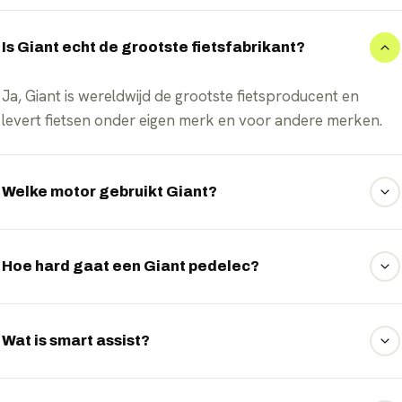
Is Giant echt de grootste fietsfabrikant?
Ja, Giant is wereldwijd de grootste fietsproducent en
levert fietsen onder eigen merk en voor andere merken.
Welke motor gebruikt Giant?
Giant gebruikt de eigen SyncDrive-middenmotoren,
ontwikkeld in samenwerking met Yamaha.
Hoe hard gaat een Giant pedelec?
Een pedelec van Giant ondersteunt tot 25 km/u, conform
de Nederlandse en Europese regelgeving.
Wat is smart assist?
Smart assist past de ondersteuning automatisch aan op