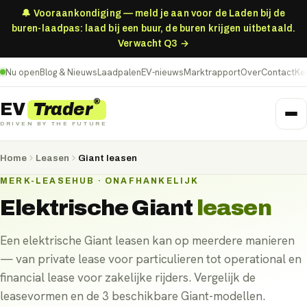
🔔 Vooraankondiging — meld je aan voor de Laden bij de
buren-laadpas: laad bij een buur, de buren krijgen uitbetaald.
Verwacht Q3 →
Nu open
Blog & Nieuws
Laadpalen
EV-nieuws
Marktrapport
Over
Contact
Ke
®
Trader
EV
DRIVEN BY THE FUTURE
Home
Leasen
Giant leasen
MERK-LEASEHUB · ONAFHANKELIJK
Elektrische
Giant
leasen
Een elektrische Giant leasen kan op meerdere manieren
— van private lease voor particulieren tot operational en
financial lease voor zakelijke rijders. Vergelijk de
leasevormen en de 3 beschikbare Giant-modellen.