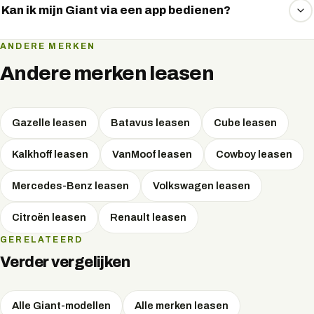
basis van je trapkracht, cadans en snelheid voor een
Kan ik mijn Giant via een app bedienen?
natuurlijk gevoel.
Ja, met de RideControl-app houd je ritgegevens,
ANDERE MERKEN
actieradius en accustatus eenvoudig in de gaten.
Andere merken leasen
Gazelle
leasen
Batavus
leasen
Cube
leasen
Kalkhoff
leasen
VanMoof
leasen
Cowboy
leasen
Mercedes-Benz
leasen
Volkswagen
leasen
Citroën
leasen
Renault
leasen
GERELATEERD
Verder vergelijken
Alle Giant-modellen
Alle merken leasen